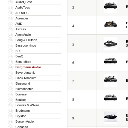
AudioQuest
32
</p>
B
AudioToys
3
33
<p>
AURALiC
34
Естественно, это не делает продук
Aurender
35
труда вкупе с разработками и экспе
B
AVID
36
4
E
ведь авторская и ювелирная по сути
Axxess
37
Ayon Audio
38
</p>
Bang & Olufsen
39
B
5
Bassocontinuo
S
40
BDI
41
BenQ
42
Benz Micro
B
43
6
Bergmann Audio
44
Beyerdynamic
45
Black Rhodium
46
B
7
Bluesound
47
Blumenhofer
48
Borresen
49
B
8
Boulder
50
Bowers & Wilkins
51
Brodmann
52
B
Bryston
53
9
B
Burson Audio
54
Cabasse
55