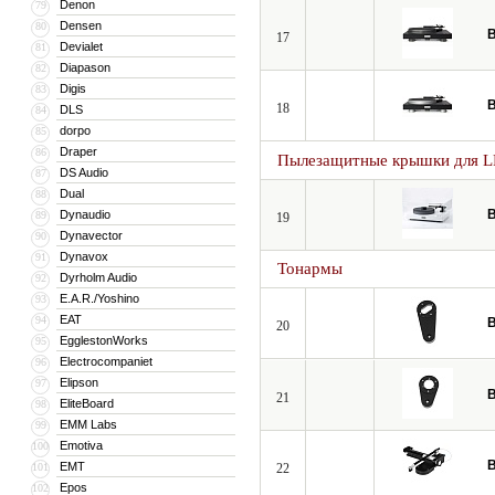
Denon
79
Densen
80
B
17
Devialet
81
Diapason
82
Digis
83
B
18
DLS
84
dorpo
85
Draper
86
Пылезащитные крышки для L
DS Audio
87
Dual
88
B
Dynaudio
89
19
Dynavector
90
Dynavox
91
Тонармы
Dyrholm Audio
92
E.A.R./Yoshino
93
EAT
94
B
20
EgglestonWorks
95
Electrocompaniet
96
Elipson
97
B
21
EliteBoard
98
EMM Labs
99
Emotiva
100
B
EMT
101
22
Epos
102