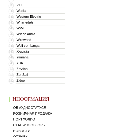
VTL
339
Wadia
340
Western Electric
341
Wharfedale
342
WiiM
343
Wilson Audio
344
Wireworld
345
Wolf von Langa
346
X-quisite
347
Yamaha
348
YBA
349
Zavfino
350
ZenSati
351
Zidoo
352
ИНФОРМАЦИЯ
ОБ АУДИОСТАТУСЕ
РОЗНИЧНАЯ ПРОДАЖА
ПОРТФОЛИО
СТАТЬИ И ОБЗОРЫ
НОВОСТИ
ОТЗЫВЫ