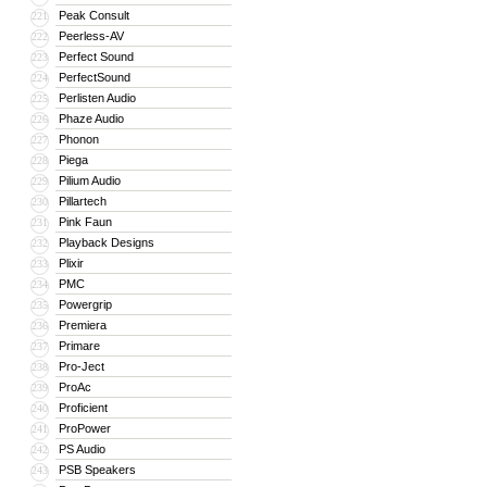
Peak Consult
221
Peerless-AV
222
Perfect Sound
223
PerfectSound
224
Perlisten Audio
225
Phaze Audio
226
Phonon
227
Piega
228
Pilium Audio
229
Pillartech
230
Pink Faun
231
Playback Designs
232
Plixir
233
PMC
234
Powergrip
235
Premiera
236
Primare
237
Pro-Ject
238
ProAc
239
Proficient
240
ProPower
241
PS Audio
242
PSB Speakers
243