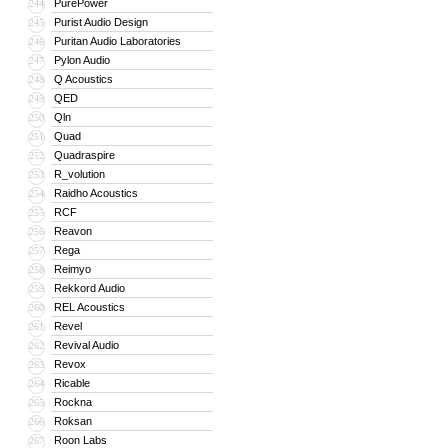
PurePower
244
Purist Audio Design
245
Puritan Audio Laboratories
246
Pylon Audio
247
Q Acoustics
248
QED
249
Qln
250
Quad
251
Quadraspire
252
R_volution
253
Raidho Acoustics
254
RCF
255
Reavon
256
Rega
257
Reimyo
258
Rekkord Audio
259
REL Acoustics
260
Revel
261
Revival Audio
262
Revox
263
Ricable
264
Rockna
265
Roksan
266
Roon Labs
267