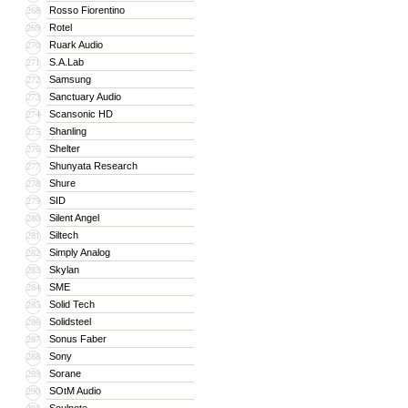
Rosso Fiorentino
268
Rotel
269
Ruark Audio
270
S.A.Lab
271
Samsung
272
Sanctuary Audio
273
Scansonic HD
274
Shanling
275
Shelter
276
Shunyata Research
277
Shure
278
SID
279
Silent Angel
280
Siltech
281
Simply Analog
282
Skylan
283
SME
284
Solid Tech
285
Solidsteel
286
Sonus Faber
287
Sony
288
Sorane
289
SOtM Audio
290