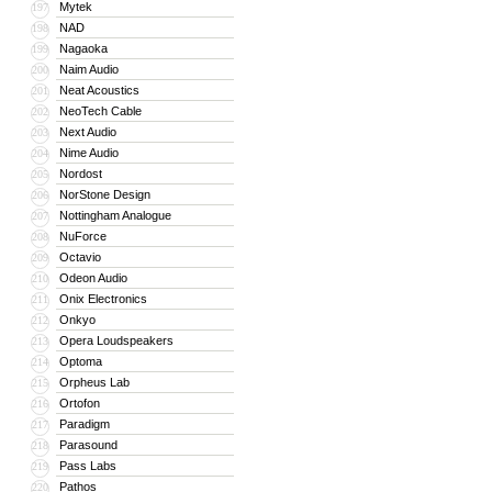
Mytek
197
NAD
198
Nagaoka
199
Naim Audio
200
Neat Acoustics
201
NeoTech Cable
202
Next Audio
203
Nime Audio
204
Nordost
205
NorStone Design
206
Nottingham Analogue
207
NuForce
208
Octavio
209
Odeon Audio
210
Onix Electronics
211
Onkyo
212
Opera Loudspeakers
213
Optoma
214
Orpheus Lab
215
Ortofon
216
Paradigm
217
Parasound
218
Pass Labs
219
Pathos
220