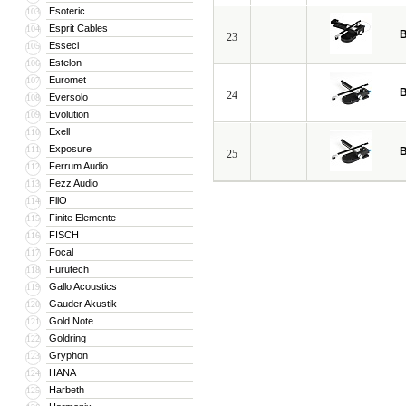
Esoteric
103
Esprit Cables
104
B
23
Esseci
105
Estelon
106
Euromet
107
B
24
Eversolo
108
Evolution
109
Exell
110
Exposure
111
B
25
Ferrum Audio
112
Fezz Audio
113
FiiO
114
Finite Elemente
115
FISCH
116
Focal
117
Furutech
118
Gallo Acoustics
119
Gauder Akustik
120
Gold Note
121
Goldring
122
Gryphon
123
HANA
124
Harbeth
125