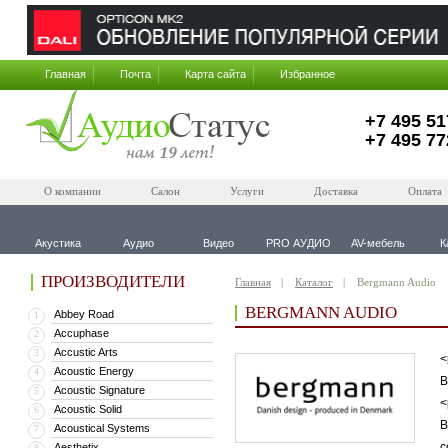
Главная
Почта
Карта сайта
Избранное
+7 495 51
+7 495 77
О компании
Салон
Услуги
Доставка
Оплата
Акустика
Аудио
Видео
PRO АУДИО
AV-мебель
К
ПРОИЗВОДИТЕЛИ
Главная
Каталог
Bergmann Audio
BERGMANN AUDIO
Abbey Road
1
Accuphase
2
Accustic Arts
3
<
Acoustic Energy
4
B
Acoustic Signature
5
<
Acoustic Solid
6
В
Acoustical Systems
7
с
Aesthetix
8