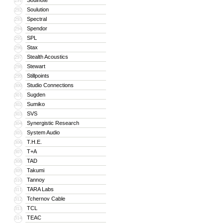
Soulnote
291
Soulution
292
Spectral
293
Spendor
294
SPL
295
Stax
296
Stealth Acoustics
297
Stewart
298
Stillpoints
299
Studio Connections
300
Sugden
301
Sumiko
302
SVS
303
Synergistic Research
304
System Audio
305
T.H.E.
306
T+A
307
TAD
308
Takumi
309
Tannoy
310
TARA Labs
311
Tchernov Cable
312
TCL
313
TEAC
314