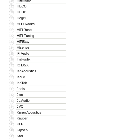
Harmonix
126
HECO
127
HEDD
128
Hegel
129
Hi-Fi Racks
130
HiFi Rose
131
HiFi-Tuning
132
HiFiStay
133
Hisense
134
iFi Audio
135
Inakustik
136
IOTAVX
137
IsoAcoustics
138
Isol-8
139
IsoTek
140
Jadis
141
Jico
142
JL Audio
143
JVC
144
Karan Acoustics
145
Kauber
146
KEF
147
Klipsch
148
Krell
149