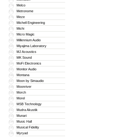
Melco
174
Metronome
175
Meze
176
Michell Engineering
177
Michi
178
Micro Magic
179
Millennium Audio
180
Miyajima Laboratory
181
MJ Acoustics
182
MK Sound
183
MoFi Electronics
184
Monitor Audio
185
Montana
186
Moon by Simaudio
187
Moonriver
188
Morch
189
Morel
190
MSB Technology
191
Mudra Akustik
192
Munari
193
Music Hall
194
Musical Fidelity
195
Myryad
196