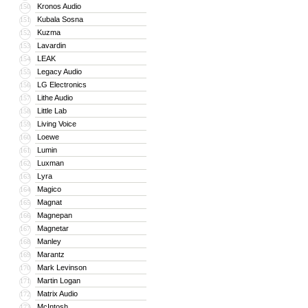
Kronos Audio
150
Kubala Sosna
151
Kuzma
152
Lavardin
153
LEAK
154
Legacy Audio
155
LG Electronics
156
Lithe Audio
157
Little Lab
158
Living Voice
159
Loewe
160
Lumin
161
Luxman
162
Lyra
163
Magico
164
Magnat
165
Magnepan
166
Magnetar
167
Manley
168
Marantz
169
Mark Levinson
170
Martin Logan
171
Matrix Audio
172
McIntosh
173