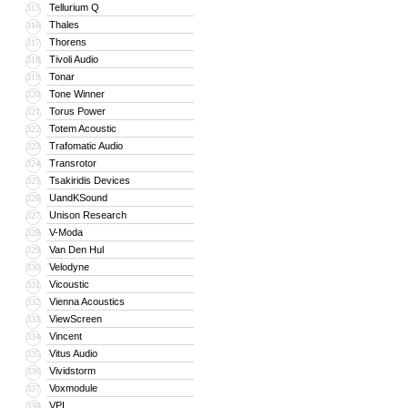
Tellurium Q
315
Thales
316
Thorens
317
Tivoli Audio
318
Tonar
319
Tone Winner
320
Torus Power
321
Totem Acoustic
322
Trafomatic Audio
323
Transrotor
324
Tsakiridis Devices
325
UandKSound
326
Unison Research
327
V-Moda
328
Van Den Hul
329
Velodyne
330
Vicoustic
331
Vienna Acoustics
332
ViewScreen
333
Vincent
334
Vitus Audio
335
Vividstorm
336
Voxmodule
337
VPI
338