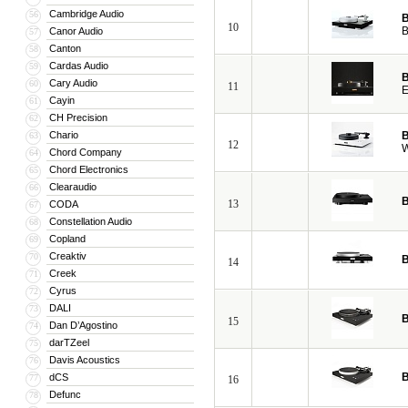
Cambridge Audio
56
B
10
B
Canor Audio
57
Canton
58
Cardas Audio
59
B
Cary Audio
60
11
E
Cayin
61
CH Precision
62
Chario
B
63
12
W
Chord Company
64
Chord Electronics
65
Clearaudio
66
B
13
CODA
67
Constellation Audio
68
Copland
69
Creaktiv
70
B
14
Creek
71
Cyrus
72
DALI
73
B
15
Dan D’Agostino
74
darTZeel
75
Davis Acoustics
76
B
dCS
77
16
Defunc
78