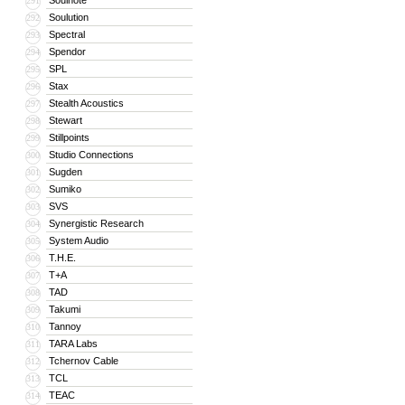
Soulnote
291
Soulution
292
Spectral
293
Spendor
294
SPL
295
Stax
296
Stealth Acoustics
297
Stewart
298
Stillpoints
299
Studio Connections
300
Sugden
301
Sumiko
302
SVS
303
Synergistic Research
304
System Audio
305
T.H.E.
306
T+A
307
TAD
308
Takumi
309
Tannoy
310
TARA Labs
311
Tchernov Cable
312
TCL
313
TEAC
314