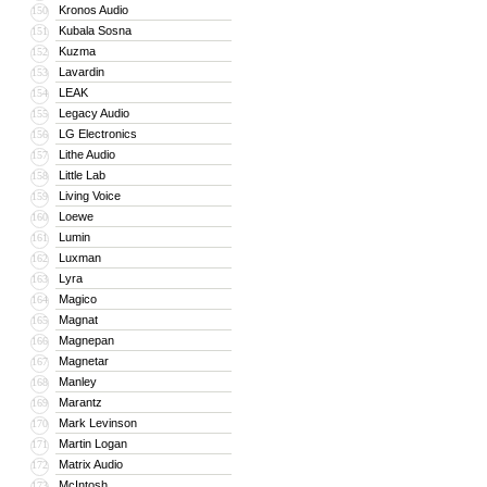
Kronos Audio
150
Kubala Sosna
151
Kuzma
152
Lavardin
153
LEAK
154
Legacy Audio
155
LG Electronics
156
Lithe Audio
157
Little Lab
158
Living Voice
159
Loewe
160
Lumin
161
Luxman
162
Lyra
163
Magico
164
Magnat
165
Magnepan
166
Magnetar
167
Manley
168
Marantz
169
Mark Levinson
170
Martin Logan
171
Matrix Audio
172
McIntosh
173