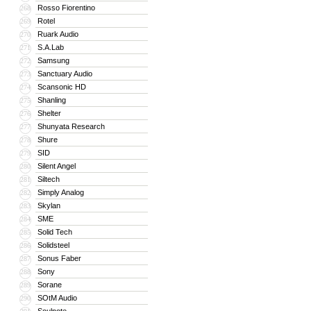
Rosso Fiorentino
268
Rotel
269
Ruark Audio
270
S.A.Lab
271
Samsung
272
Sanctuary Audio
273
Scansonic HD
274
Shanling
275
Shelter
276
Shunyata Research
277
Shure
278
SID
279
Silent Angel
280
Siltech
281
Simply Analog
282
Skylan
283
SME
284
Solid Tech
285
Solidsteel
286
Sonus Faber
287
Sony
288
Sorane
289
SOtM Audio
290