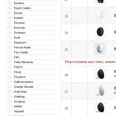
Esoteric
103
Esprit Cables
104
Esseci
105
D
23
Estelon
106
Euromet
107
Eversolo
108
D
Evolution
24
109
Exell
110
Exposure
111
Ferrum Audio
112
D
25
Fezz Audio
113
FiiO
114
Портативная акустика, мини
Finite Elemente
115
FISCH
116
D
Focal
117
26
Furutech
118
Gallo Acoustics
119
Gauder Akustik
120
D
Gold Note
27
121
Goldring
122
Gryphon
123
HANA
124
D
28
Harbeth
125