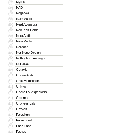
Mytek
197
NAD
198
Nagaoka
199
Naim Audio
200
Neat Acoustics
201
NeoTech Cable
202
Next Audio
203
Nime Audio
204
Nordost
205
NorStone Design
206
Nottingham Analogue
207
NuForce
208
Octavio
209
Odeon Audio
210
Onix Electronics
211
Onkyo
212
Opera Loudspeakers
213
Optoma
214
Orpheus Lab
215
Ortofon
216
Paradigm
217
Parasound
218
Pass Labs
219
Pathos
220