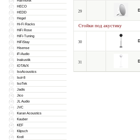
Harmonix
126
HECO
127
D
29
HEDD
128
Hegel
129
Hi-Fi Racks
130
Стойки под акустику
HiFi Rose
131
HiFi-Tuning
132
D
30
HiFiStay
133
Hisense
134
iFi Audio
135
Inakustik
136
D
31
IOTAVX
137
IsoAcoustics
138
Isol-8
139
IsoTek
140
Jadis
141
Jico
142
JL Audio
143
JVC
144
Karan Acoustics
145
Kauber
146
KEF
147
Klipsch
148
Krell
149