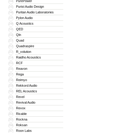
PurePower
244
Purist Audio Design
245
Puritan Audio Laboratories
246
Pylon Audio
247
Q Acoustics
248
QED
249
Qln
250
Quad
251
Quadraspire
252
R_volution
253
Raidho Acoustics
254
RCF
255
Reavon
256
Rega
257
Reimyo
258
Rekkord Audio
259
REL Acoustics
260
Revel
261
Revival Audio
262
Revox
263
Ricable
264
Rockna
265
Roksan
266
Roon Labs
267