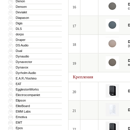
Denon
79
D
Densen
80
16
с
Devialet
81
Diapason
82
Digis
83
D
17
DLS
84
dorpo
85
Draper
86
D
18
DS Audio
87
(
Dual
88
Dynaudio
89
D
Dynavector
90
19
к
Dynavox
91
Dyrholm Audio
92
Крепления
E.A.R./Yoshino
93
EAT
94
EgglestonWorks
95
D
20
Electrocompaniet
96
Elipson
97
EliteBoard
98
D
21
EMM Labs
99
Emotiva
100
EMT
101
Epos
102
D
22