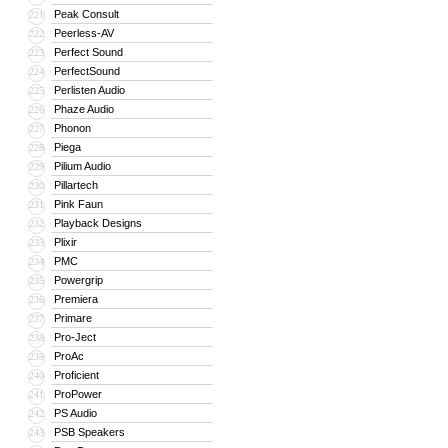
Peak Consult
221
Peerless-AV
222
Perfect Sound
223
PerfectSound
224
Perlisten Audio
225
Phaze Audio
226
Phonon
227
Piega
228
Pilium Audio
229
Pillartech
230
Pink Faun
231
Playback Designs
232
Plixir
233
PMC
234
Powergrip
235
Premiera
236
Primare
237
Pro-Ject
238
ProAc
239
Proficient
240
ProPower
241
PS Audio
242
PSB Speakers
243