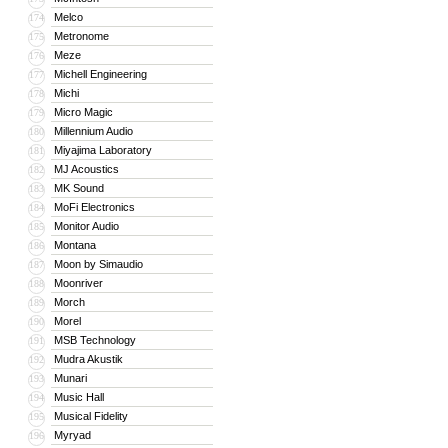
Melco
174
Metronome
175
Meze
176
Michell Engineering
177
Michi
178
Micro Magic
179
Millennium Audio
180
Miyajima Laboratory
181
MJ Acoustics
182
MK Sound
183
MoFi Electronics
184
Monitor Audio
185
Montana
186
Moon by Simaudio
187
Moonriver
188
Morch
189
Morel
190
MSB Technology
191
Mudra Akustik
192
Munari
193
Music Hall
194
Musical Fidelity
195
Myryad
196