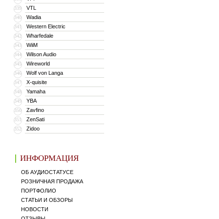
VTL
339
Wadia
340
Western Electric
341
Wharfedale
342
WiiM
343
Wilson Audio
344
Wireworld
345
Wolf von Langa
346
X-quisite
347
Yamaha
348
YBA
349
Zavfino
350
ZenSati
351
Zidoo
352
ИНФОРМАЦИЯ
ОБ АУДИОСТАТУСЕ
РОЗНИЧНАЯ ПРОДАЖА
ПОРТФОЛИО
СТАТЬИ И ОБЗОРЫ
НОВОСТИ
ОТЗЫВЫ