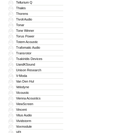
Tellurium Q
315
Thales
316
Thorens
317
Tivoli Audio
318
Tonar
319
Tone Winner
320
Torus Power
321
Totem Acoustic
322
Trafomatic Audio
323
Transrotor
324
Tsakiridis Devices
325
UandKSound
326
Unison Research
327
V-Moda
328
Van Den Hul
329
Velodyne
330
Vicoustic
331
Vienna Acoustics
332
ViewScreen
333
Vincent
334
Vitus Audio
335
Vividstorm
336
Voxmodule
337
VPI
338