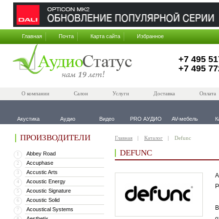
Главная
Почта
Карта сайта
Избранное
+7 495 51
+7 495 77
О компании
Салон
Услуги
Доставка
Оплата
Акустика
Аудио
Видео
PRO АУДИО
AV-мебель
К
ПРОИЗВОДИТЕЛИ
Главная
Каталог
Defunc
DEFUNC
Abbey Road
1
Accuphase
2
Accustic Arts
3
А
Acoustic Energy
4
Р
Acoustic Signature
5
Acoustic Solid
6
В
Acoustical Systems
7
о
Aesthetix
8