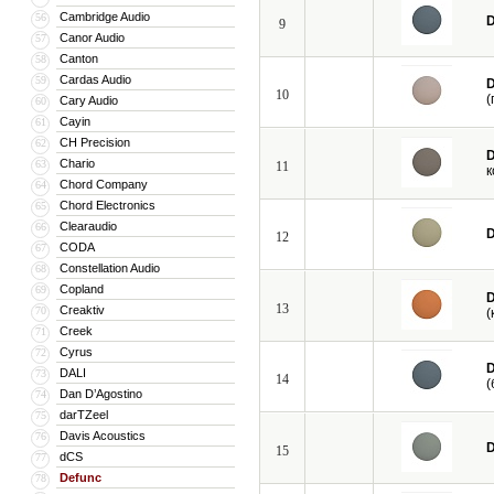
Cambridge Audio
56
D
9
Canor Audio
57
Canton
58
Cardas Audio
59
D
10
(
Cary Audio
60
Cayin
61
CH Precision
62
D
Chario
63
11
к
Chord Company
64
Chord Electronics
65
Clearaudio
66
D
12
CODA
67
Constellation Audio
68
Copland
69
D
13
Creaktiv
70
(
Creek
71
Cyrus
72
D
DALI
73
14
(
Dan D’Agostino
74
darTZeel
75
Davis Acoustics
76
D
15
dCS
77
Defunc
78