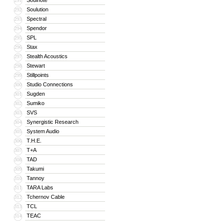
Soulnote
291
Soulution
292
Spectral
293
Spendor
294
SPL
295
Stax
296
Stealth Acoustics
297
Stewart
298
Stillpoints
299
Studio Connections
300
Sugden
301
Sumiko
302
SVS
303
Synergistic Research
304
System Audio
305
T.H.E.
306
T+A
307
TAD
308
Takumi
309
Tannoy
310
TARA Labs
311
Tchernov Cable
312
TCL
313
TEAC
314