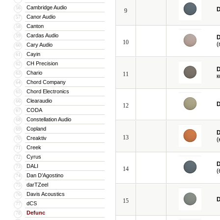
Cambridge Audio
56
D
9
Canor Audio
57
Canton
58
Cardas Audio
59
D
10
(
Cary Audio
60
Cayin
61
CH Precision
62
D
Chario
63
11
к
Chord Company
64
Chord Electronics
65
Clearaudio
66
D
12
CODA
67
Constellation Audio
68
Copland
69
D
13
Creaktiv
70
(
Creek
71
Cyrus
72
D
DALI
73
14
(
Dan D’Agostino
74
darTZeel
75
Davis Acoustics
76
D
15
dCS
77
Defunc
78