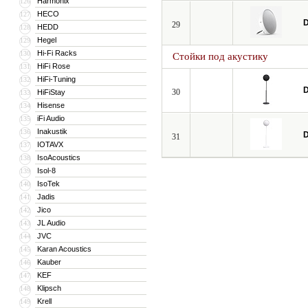
Harmonix
126
HECO
127
D
29
HEDD
128
Hegel
129
Hi-Fi Racks
130
Стойки под акустику
HiFi Rose
131
HiFi-Tuning
132
D
30
HiFiStay
133
Hisense
134
iFi Audio
135
Inakustik
136
D
31
IOTAVX
137
IsoAcoustics
138
Isol-8
139
IsoTek
140
Jadis
141
Jico
142
JL Audio
143
JVC
144
Karan Acoustics
145
Kauber
146
KEF
147
Klipsch
148
Krell
149