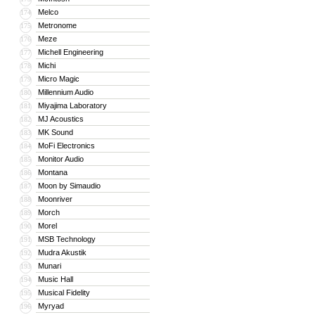
Melco
174
Metronome
175
Meze
176
Michell Engineering
177
Michi
178
Micro Magic
179
Millennium Audio
180
Miyajima Laboratory
181
MJ Acoustics
182
MK Sound
183
MoFi Electronics
184
Monitor Audio
185
Montana
186
Moon by Simaudio
187
Moonriver
188
Morch
189
Morel
190
MSB Technology
191
Mudra Akustik
192
Munari
193
Music Hall
194
Musical Fidelity
195
Myryad
196