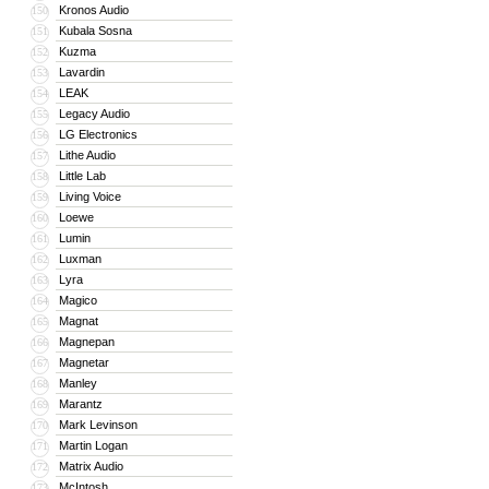
Kronos Audio
150
Kubala Sosna
151
Kuzma
152
Lavardin
153
LEAK
154
Legacy Audio
155
LG Electronics
156
Lithe Audio
157
Little Lab
158
Living Voice
159
Loewe
160
Lumin
161
Luxman
162
Lyra
163
Magico
164
Magnat
165
Magnepan
166
Magnetar
167
Manley
168
Marantz
169
Mark Levinson
170
Martin Logan
171
Matrix Audio
172
McIntosh
173