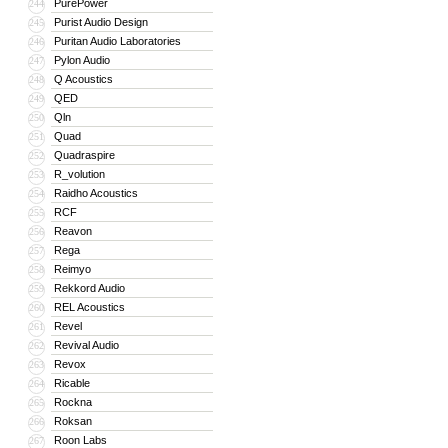
PurePower
244
Purist Audio Design
245
Puritan Audio Laboratories
246
Pylon Audio
247
Q Acoustics
248
QED
249
Qln
250
Quad
251
Quadraspire
252
R_volution
253
Raidho Acoustics
254
RCF
255
Reavon
256
Rega
257
Reimyo
258
Rekkord Audio
259
REL Acoustics
260
Revel
261
Revival Audio
262
Revox
263
Ricable
264
Rockna
265
Roksan
266
Roon Labs
267