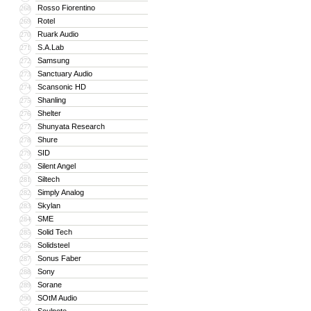
Rosso Fiorentino
268
Rotel
269
Ruark Audio
270
S.A.Lab
271
Samsung
272
Sanctuary Audio
273
Scansonic HD
274
Shanling
275
Shelter
276
Shunyata Research
277
Shure
278
SID
279
Silent Angel
280
Siltech
281
Simply Analog
282
Skylan
283
SME
284
Solid Tech
285
Solidsteel
286
Sonus Faber
287
Sony
288
Sorane
289
SOtM Audio
290