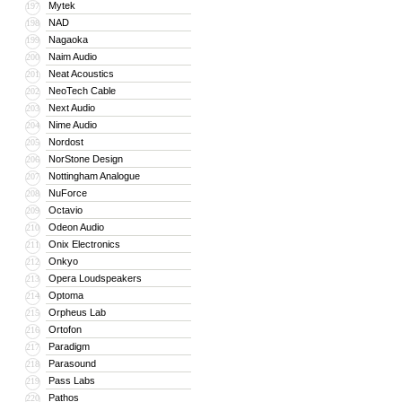
Mytek
197
NAD
198
Nagaoka
199
Naim Audio
200
Neat Acoustics
201
NeoTech Cable
202
Next Audio
203
Nime Audio
204
Nordost
205
NorStone Design
206
Nottingham Analogue
207
NuForce
208
Octavio
209
Odeon Audio
210
Onix Electronics
211
Onkyo
212
Opera Loudspeakers
213
Optoma
214
Orpheus Lab
215
Ortofon
216
Paradigm
217
Parasound
218
Pass Labs
219
Pathos
220