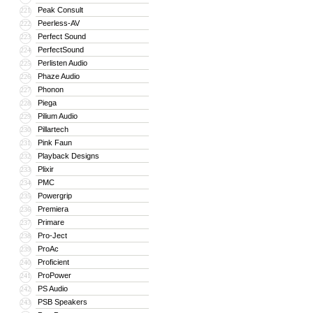
Peak Consult
221
Peerless-AV
222
Perfect Sound
223
PerfectSound
224
Perlisten Audio
225
Phaze Audio
226
Phonon
227
Piega
228
Pilium Audio
229
Pillartech
230
Pink Faun
231
Playback Designs
232
Plixir
233
PMC
234
Powergrip
235
Premiera
236
Primare
237
Pro-Ject
238
ProAc
239
Proficient
240
ProPower
241
PS Audio
242
PSB Speakers
243