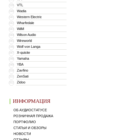
VTL
339
Wadia
340
Western Electric
341
Wharfedale
342
WiiM
343
Wilson Audio
344
Wireworld
345
Wolf von Langa
346
X-quisite
347
Yamaha
348
YBA
349
Zavfino
350
ZenSati
351
Zidoo
352
ИНФОРМАЦИЯ
ОБ АУДИОСТАТУСЕ
РОЗНИЧНАЯ ПРОДАЖА
ПОРТФОЛИО
СТАТЬИ И ОБЗОРЫ
НОВОСТИ
ОТЗЫВЫ