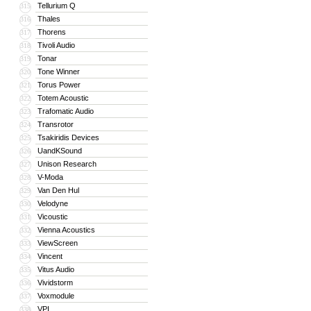
Tellurium Q
315
Thales
316
Thorens
317
Tivoli Audio
318
Tonar
319
Tone Winner
320
Torus Power
321
Totem Acoustic
322
Trafomatic Audio
323
Transrotor
324
Tsakiridis Devices
325
UandKSound
326
Unison Research
327
V-Moda
328
Van Den Hul
329
Velodyne
330
Vicoustic
331
Vienna Acoustics
332
ViewScreen
333
Vincent
334
Vitus Audio
335
Vividstorm
336
Voxmodule
337
VPI
338