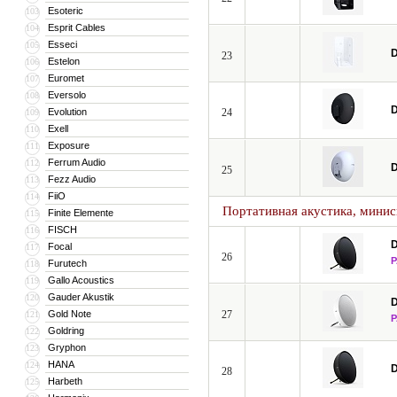
Esoteric
103
Esprit Cables
104
Esseci
105
D
23
Estelon
106
Euromet
107
Eversolo
108
D
Evolution
24
109
Exell
110
Exposure
111
Ferrum Audio
112
D
25
Fezz Audio
113
FiiO
114
Портативная акустика, мини
Finite Elemente
115
FISCH
116
D
Focal
117
26
Furutech
118
Gallo Acoustics
119
Gauder Akustik
120
D
Gold Note
27
121
Goldring
122
Gryphon
123
HANA
124
D
28
Harbeth
125