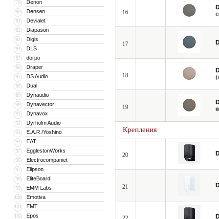
Denon
79
D
Densen
80
16
с
Devialet
81
Diapason
82
Digis
83
D
17
DLS
84
dorpo
85
Draper
86
D
18
DS Audio
87
(
Dual
88
Dynaudio
89
D
Dynavector
90
19
к
Dynavox
91
Dyrholm Audio
92
Крепления
E.A.R./Yoshino
93
EAT
94
EgglestonWorks
95
D
20
Electrocompaniet
96
Elipson
97
EliteBoard
98
D
21
EMM Labs
99
Emotiva
100
EMT
101
Epos
102
D
22