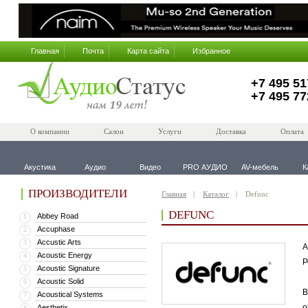
Главная
Почта
Карта сайта
Избранное
+7 495 51
+7 495 77
О компании
Салон
Услуги
Доставка
Оплата
Акустика
Аудио
Видео
PRO АУДИО
AV-мебель
К
ПРОИЗВОДИТЕЛИ
Главная
Каталог
Defunc
DEFUNC
Abbey Road
1
Accuphase
2
Accustic Arts
3
А
Acoustic Energy
4
Р
Acoustic Signature
5
Acoustic Solid
6
В
Acoustical Systems
7
о
Aesthetix
8