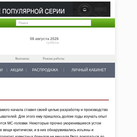
Позиций: 0
08 августа 2026
на 0 руб.
суббота
Контакты
Режим работы
КИ
АКЦИИ
РАСПРОДАЖА
ЛИЧНЫЙ КАБИНЕТ
амого начала ставил своей целью разработку и производство
вателей. Для этого ему пришлось долгие годы изучать опыт
ются MC-головки. Некоторые прочно укоренившиеся устои
е вещи критически, и в них обнаруживались изъяны и
авторитет известных брендов не мешали Рето докопаться до