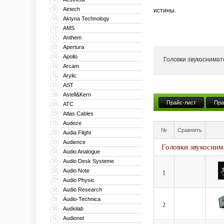
Airtech
9
истины.
Aktyna Technology
10
AMS
11
Anthem
12
Apertura
13
Будучи человеком фанат
Apollo
14
Головки звукоснима
вида в качестве «исход
Arcam
15
Arylic
16
нетрадиционных материа
AST
17
винила, найти новые сп
Astell&Kern
18
Прайс-лист
Пра
ATC
19
Atlas Cables
20
Audeze
21
№
Сравнить
Продолжив поиск природ
Audia Flight
22
Audience
применив столь экзотич
23
Головки звукосним
Audio Analogue
24
возможности копирующи
Audio Desk Systeme
25
Audio Note
26
1
Audio Physic
27
Audio Research
28
Audio-Technica
29
2
Audiolab
30
Audionet
31