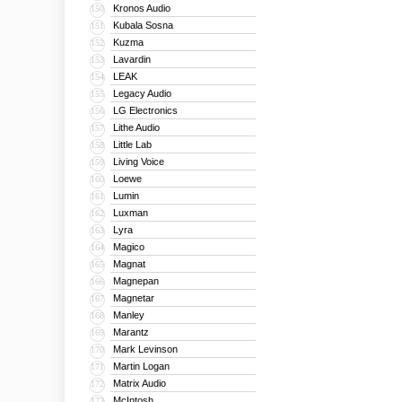
Kronos Audio
150
Kubala Sosna
151
Kuzma
152
Lavardin
153
LEAK
154
Legacy Audio
155
LG Electronics
156
Lithe Audio
157
Little Lab
158
Living Voice
159
Loewe
160
Lumin
161
Luxman
162
Lyra
163
Magico
164
Magnat
165
Magnepan
166
Magnetar
167
Manley
168
Marantz
169
Mark Levinson
170
Martin Logan
171
Matrix Audio
172
McIntosh
173