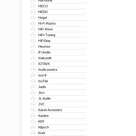
Harmonix
126
HECO
127
HEDD
128
Hegel
129
Hi-Fi Racks
130
HiFi Rose
131
HiFi-Tuning
132
HiFiStay
133
Hisense
134
iFi Audio
135
Inakustik
136
IOTAVX
137
IsoAcoustics
138
Isol-8
139
IsoTek
140
Jadis
141
Jico
142
JL Audio
143
JVC
144
Karan Acoustics
145
Kauber
146
KEF
147
Klipsch
148
Krell
149