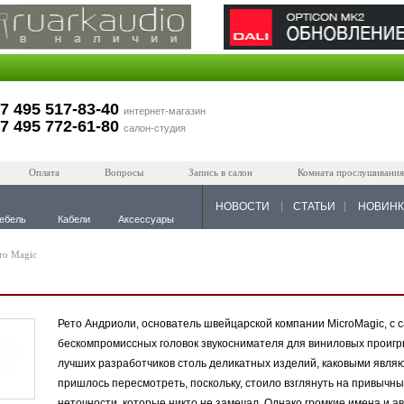
7 495 517-83-40
интернет-магазин
7 495 772-61-80
салон-студия
Оплата
Вопросы
Запись в салон
Комната прослушивания
НОВОСТИ
СТАТЬИ
НОВИН
ебель
Кабели
Аксессуары
ro Magic
Рето Андриоли, основатель швейцарской компании MicroMagic, с с
бескомпромиссных головок звукоснимателя для виниловых проигры
лучших разработчиков столь деликатных изделий, каковыми явля
пришлось пересмотреть, поскольку, стоило взглянуть на привычны
неточности, которые никто не замечал. Однако громкие имена и 