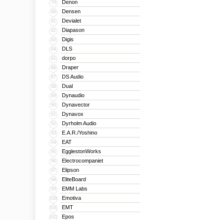
Denon
79
Densen
80
Devialet
81
Diapason
82
Digis
83
DLS
84
dorpo
85
Draper
86
DS Audio
87
Dual
88
Dynaudio
89
Dynavector
90
Dynavox
91
Dyrholm Audio
92
E.A.R./Yoshino
93
EAT
94
EgglestonWorks
95
Electrocompaniet
96
Elipson
97
EliteBoard
98
EMM Labs
99
Emotiva
100
EMT
101
Epos
102