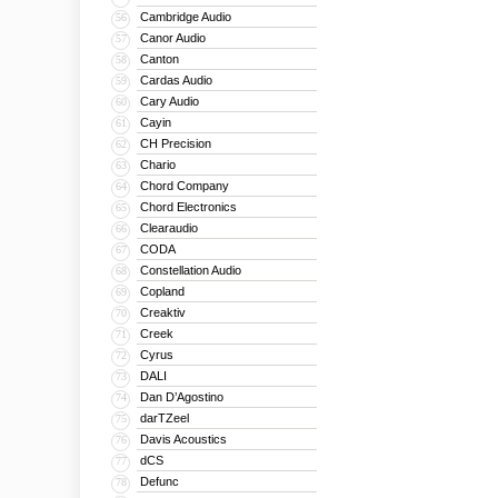
Cambridge Audio
56
Canor Audio
57
Canton
58
Cardas Audio
59
Cary Audio
60
Cayin
61
CH Precision
62
Chario
63
Chord Company
64
Chord Electronics
65
Clearaudio
66
CODA
67
Constellation Audio
68
Copland
69
Creaktiv
70
Creek
71
Cyrus
72
DALI
73
Dan D’Agostino
74
darTZeel
75
Davis Acoustics
76
dCS
77
Defunc
78