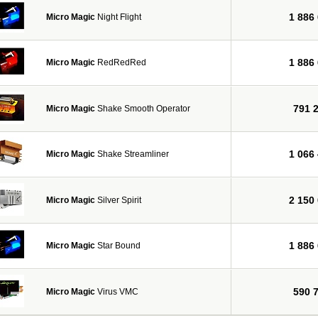
1 886
Micro Magic
Night Flight
1 886
Micro Magic
RedRedRed
791 
Micro Magic
Shake Smooth Operator
1 066
Micro Magic
Shake Streamliner
2 150
Micro Magic
Silver Spirit
1 886
Micro Magic
Star Bound
590 
Micro Magic
Virus VMC