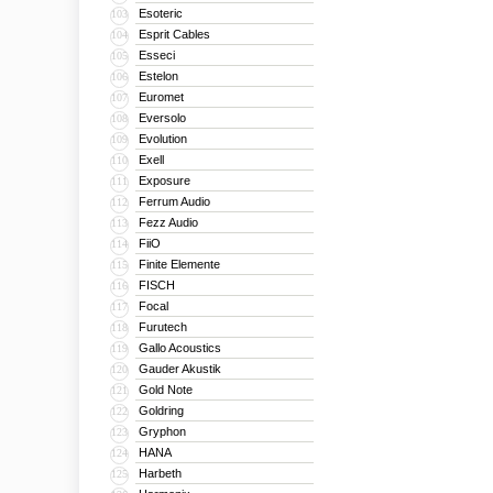
Esoteric
103
Esprit Cables
104
Esseci
105
Estelon
106
Euromet
107
Eversolo
108
Evolution
109
Exell
110
Exposure
111
Ferrum Audio
112
Fezz Audio
113
FiiO
114
Finite Elemente
115
FISCH
116
Focal
117
Furutech
118
Gallo Acoustics
119
Gauder Akustik
120
Gold Note
121
Goldring
122
Gryphon
123
HANA
124
Harbeth
125