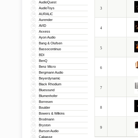
AudioQuest
32
AudioToys
3
33
AURALiC
34
Aurender
35
AVID
36
4
Axxess
37
Ayon Audio
38
Bang & Olufsen
39
5
Bassocontinuo
40
BDI
41
BenQ
42
Benz Micro
43
6
Bergmann Audio
44
Beyerdynamic
45
Black Rhodium
46
7
Bluesound
47
Blumenhofer
48
Borresen
49
8
Boulder
50
Bowers & Wilkins
51
Brodmann
52
Bryston
53
9
Burson Audio
54
Cabasse
55