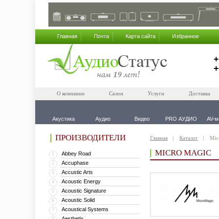
Главная
Почта
Карта сайта
Избранное
+
+
О компании
Салон
Услуги
Доставка
Акустика
Аудио
Видео
PRO АУДИО
AV-м
ПРОИЗВОДИТЕЛИ
Главная
Каталог
Mic
MICRO MAGIC
Abbey Road
1
Accuphase
2
Accustic Arts
3
Acoustic Energy
4
Acoustic Signature
5
Acoustic Solid
6
Acoustical Systems
7
Aesthetix
8