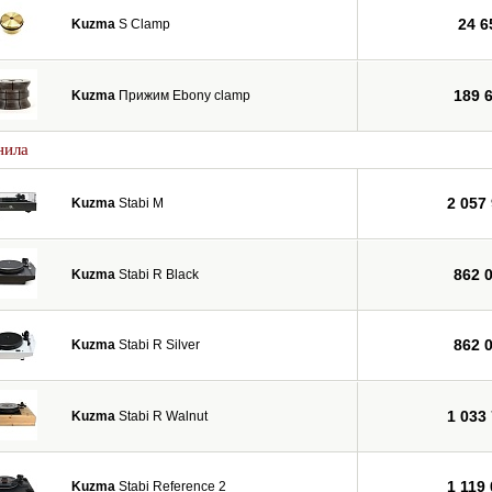
24 6
Kuzma
S Clamp
189 
Kuzma
Прижим Ebony clamp
нила
2 057
Kuzma
Stabi M
862 
Kuzma
Stabi R Black
862 
Kuzma
Stabi R Silver
1 033
Kuzma
Stabi R Walnut
1 119
Kuzma
Stabi Reference 2