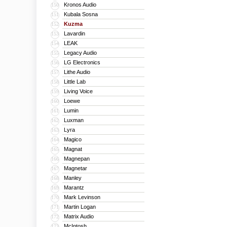
Kronos Audio
150
Kubala Sosna
151
Kuzma
152
Lavardin
153
LEAK
154
Legacy Audio
155
LG Electronics
156
Lithe Audio
157
Little Lab
158
Living Voice
159
Loewe
160
Lumin
161
Luxman
162
Lyra
163
Magico
164
Magnat
165
Magnepan
166
Magnetar
167
Manley
168
Marantz
169
Mark Levinson
170
Martin Logan
171
Matrix Audio
172
McIntosh
173