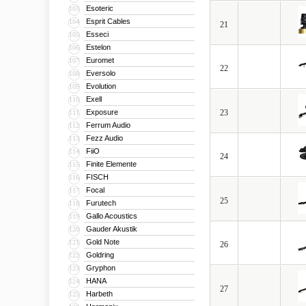
Esoteric
103
Esprit Cables
104
21
Esseci
105
Estelon
106
Euromet
107
22
Eversolo
108
Evolution
109
Exell
110
Exposure
23
111
Ferrum Audio
112
Fezz Audio
113
FiiO
114
24
Finite Elemente
115
FISCH
116
Focal
117
25
Furutech
118
Gallo Acoustics
119
Gauder Akustik
120
Gold Note
121
26
Goldring
122
Gryphon
123
HANA
124
27
Harbeth
125