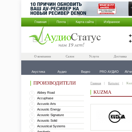
Главная
Почта
Карта сайта
Избранное
+
+
О компании
Салон
Услуги
Доставка
Акустика
Аудио
Видео
PRO АУДИО
AV-м
ПРОИЗВОДИТЕЛИ
Главная
Каталог
Ku
KUZMA
Abbey Road
1
Accuphase
2
Accustic Arts
3
Acoustic Energy
4
Acoustic Signature
5
Acoustic Solid
6
Acoustical Systems
7
Aesthetix
8