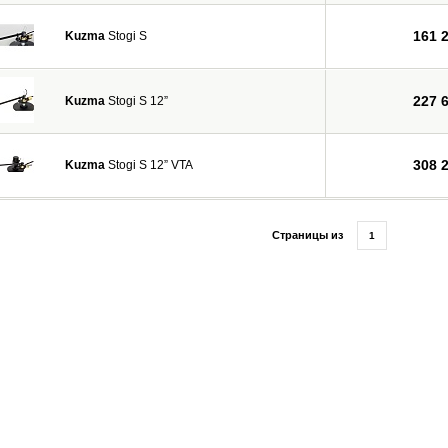
161 
Kuzma
Stogi S
227 
Kuzma
Stogi S 12”
308 
Kuzma
Stogi S 12” VTA
Страницы из
1