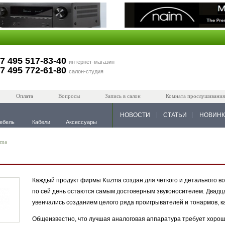
7 495 517-83-40
интернет-магазин
7 495 772-61-80
салон-студия
Оплата
Вопросы
Запись в салон
Комната прослушивания
НОВОСТИ
СТАТЬИ
НОВИН
ебель
Кабели
Аксессуары
zma
Каждый продукт фирмы Kuzma создан для четкого и детального в
по сей день остаются самым достоверным звуконосителем. Двадц
увенчались созданием целого ряда проигрывателей и тонармов, к
Общеизвестно, что лучшая аналоговая аппаратура требует хорош