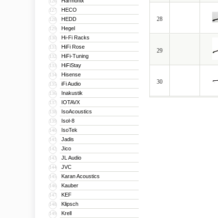
Harmonix
126
HECO
127
28
HEDD
128
Hegel
129
Hi-Fi Racks
130
HiFi Rose
131
29
HiFi-Tuning
132
HiFiStay
133
Hisense
134
30
iFi Audio
135
Inakustik
136
IOTAVX
137
IsoAcoustics
138
Isol-8
139
IsoTek
140
Jadis
141
Jico
142
JL Audio
143
JVC
144
Karan Acoustics
145
Kauber
146
KEF
147
Klipsch
148
Krell
149