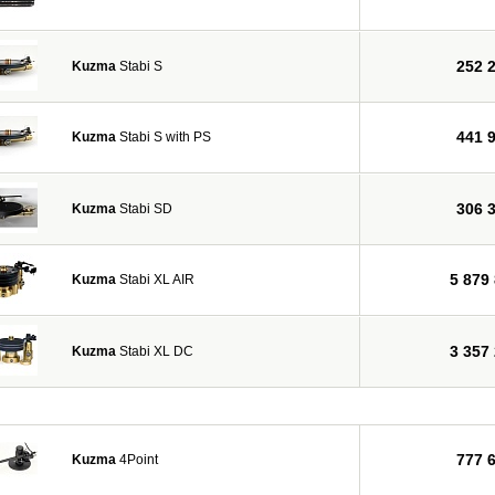
252 
Kuzma
Stabi S
441 
Kuzma
Stabi S with PS
306 
Kuzma
Stabi SD
5 879
Kuzma
Stabi XL AIR
3 357
Kuzma
Stabi XL DC
777 
Kuzma
4Point