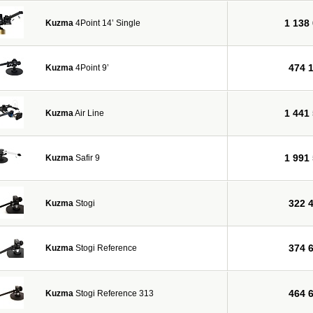
1 138
Kuzma
4Point 14’ Single
474 
Kuzma
4Point 9’
1 441
Kuzma
Air Line
1 991
Kuzma
Safir 9
322 
Kuzma
Stogi
374 
Kuzma
Stogi Reference
464 
Kuzma
Stogi Reference 313