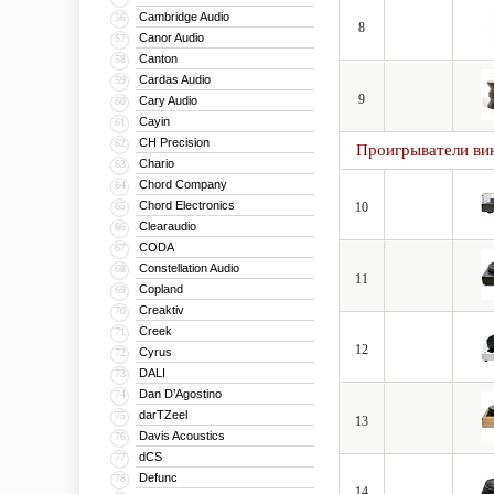
Cambridge Audio
56
8
Canor Audio
57
Canton
58
Cardas Audio
59
9
Cary Audio
60
Cayin
61
CH Precision
62
Проигрыватели ви
Chario
63
Chord Company
64
Chord Electronics
65
10
Clearaudio
66
CODA
67
Constellation Audio
68
11
Copland
69
Creaktiv
70
Creek
71
12
Cyrus
72
DALI
73
Dan D’Agostino
74
darTZeel
75
13
Davis Acoustics
76
dCS
77
Defunc
78
14