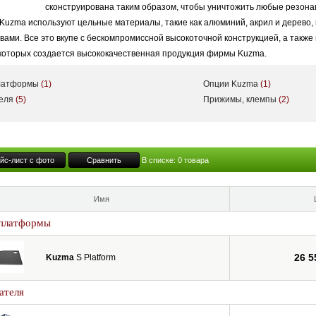
сконструирована таким образом, чтобы уничтожить любые резона
Kuzma используют цельные материалы, такие как алюминий, акрил и дерево,
ми. Все это вкупе с бескомпромиссной высокоточной конструкцией, а также 
которых создается высококачественная продукция фирмы Kuzma.
платформы
(1)
Опции Kuzma
(1)
теля
(5)
Прижимы, клемпы
(2)
йс-лист с фото
Сравнить
В списке:
0
товара
Имя
 платформы
26 5
Kuzma
S Platform
ателя