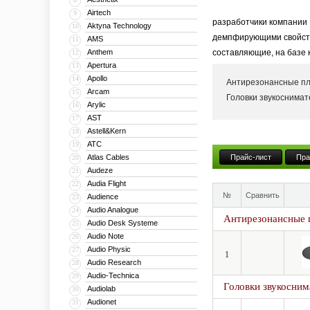
Airtech
9
разработчики компании 
Aktyna Technology
10
демпфирующими свойства
AMS
11
Anthem
составляющие, на базе 
12
Apertura
13
Apollo
14
Антирезонансные 
Arcam
15
Головки звукоснима
Arylic
16
AST
17
Astell&Kern
18
ATC
19
Atlas Cables
Прайс-лист
Пра
20
Audeze
21
Audia Flight
22
№
Сравнить
Audience
23
Audio Analogue
24
Антирезонансные
Audio Desk Systeme
25
Audio Note
26
Audio Physic
27
1
Audio Research
28
Audio-Technica
29
Головки звукосним
Audiolab
30
Audionet
31