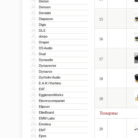
Denon
79
Densen
80
Devialet
81
Diapason
82
15
Digis
83
DLS
84
dorpo
85
16
Draper
86
DS Audio
87
Dual
88
17
Dynaudio
89
Dynavector
90
Dynavox
91
Dyrholm Audio
92
18
E.A.R./Yoshino
93
EAT
94
EgglestonWorks
95
19
Electrocompaniet
96
Elipson
97
EliteBoard
Тонармы
98
EMM Labs
99
Emotiva
100
20
EMT
101
Epos
102