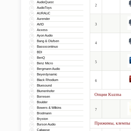
AudioQuest
32
2
AudioToys
33
AURALiC
34
Aurender
35
3
AVID
36
Axxess
37
Ayon Audio
38
Bang & Olufsen
39
4
Bassocontinuo
40
BDI
41
BenQ
42
5
Benz Micro
43
Bergmann Audio
44
Beyerdynamic
45
Black Rhodium
46
6
Bluesound
47
Blumenhofer
48
Опции Kuzma
Borresen
49
Boulder
50
Bowers & Wilkins
51
7
Brodmann
52
Bryston
53
Прижимы, клемпы
Burson Audio
54
Cabasse
55