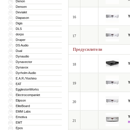
Denon
79
Densen
80
Devialet
81
16
Diapason
82
Digis
83
DLS
84
dorpo
85
17
Draper
86
DS Audio
87
Предусилители
Dual
88
Dynaudio
89
Dynavector
90
18
Dynavox
91
Dyrholm Audio
92
E.A.R./Yoshino
93
19
EAT
94
EgglestonWorks
95
Electrocompaniet
96
Elipson
97
20
EliteBoard
98
EMM Labs
99
Emotiva
100
21
EMT
101
Epos
102