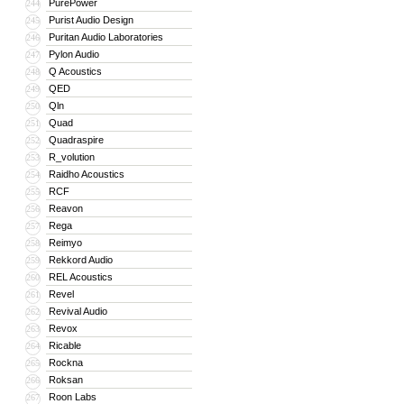
PurePower
244
Purist Audio Design
245
Puritan Audio Laboratories
246
Pylon Audio
247
Q Acoustics
248
QED
249
Qln
250
Quad
251
Quadraspire
252
R_volution
253
Raidho Acoustics
254
RCF
255
Reavon
256
Rega
257
Reimyo
258
Rekkord Audio
259
REL Acoustics
260
Revel
261
Revival Audio
262
Revox
263
Ricable
264
Rockna
265
Roksan
266
Roon Labs
267