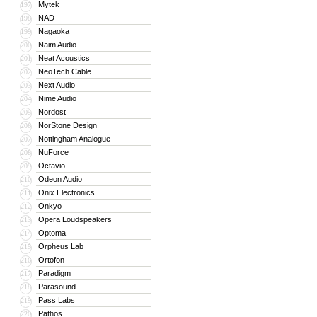
Mytek
197
NAD
198
Nagaoka
199
Naim Audio
200
Neat Acoustics
201
NeoTech Cable
202
Next Audio
203
Nime Audio
204
Nordost
205
NorStone Design
206
Nottingham Analogue
207
NuForce
208
Octavio
209
Odeon Audio
210
Onix Electronics
211
Onkyo
212
Opera Loudspeakers
213
Optoma
214
Orpheus Lab
215
Ortofon
216
Paradigm
217
Parasound
218
Pass Labs
219
Pathos
220