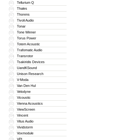
Tellurium Q
315
Thales
316
Thorens
317
Tivoli Audio
318
Tonar
319
Tone Winner
320
Torus Power
321
Totem Acoustic
322
Trafomatic Audio
323
Transrotor
324
Tsakiridis Devices
325
UandKSound
326
Unison Research
327
V-Moda
328
Van Den Hul
329
Velodyne
330
Vicoustic
331
Vienna Acoustics
332
ViewScreen
333
Vincent
334
Vitus Audio
335
Vividstorm
336
Voxmodule
337
VPI
338