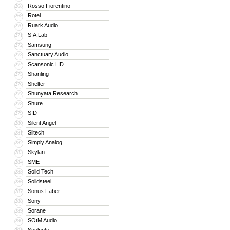
Rosso Fiorentino
268
Rotel
269
Ruark Audio
270
S.A.Lab
271
Samsung
272
Sanctuary Audio
273
Scansonic HD
274
Shanling
275
Shelter
276
Shunyata Research
277
Shure
278
SID
279
Silent Angel
280
Siltech
281
Simply Analog
282
Skylan
283
SME
284
Solid Tech
285
Solidsteel
286
Sonus Faber
287
Sony
288
Sorane
289
SOtM Audio
290