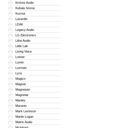
Kronos Audio
150
Kubala Sosna
151
Kuzma
152
Lavardin
153
LEAK
154
Legacy Audio
155
LG Electronics
156
Lithe Audio
157
Little Lab
158
Living Voice
159
Loewe
160
Lumin
161
Luxman
162
Lyra
163
Magico
164
Magnat
165
Magnepan
166
Magnetar
167
Manley
168
Marantz
169
Mark Levinson
170
Martin Logan
171
Matrix Audio
172
McIntosh
173