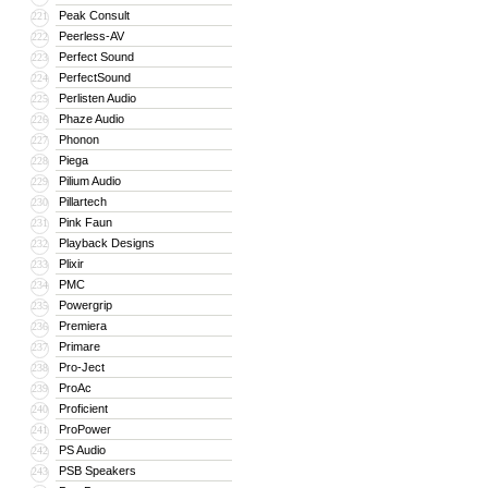
Peak Consult
221
Peerless-AV
222
Perfect Sound
223
PerfectSound
224
Perlisten Audio
225
Phaze Audio
226
Phonon
227
Piega
228
Pilium Audio
229
Pillartech
230
Pink Faun
231
Playback Designs
232
Plixir
233
PMC
234
Powergrip
235
Premiera
236
Primare
237
Pro-Ject
238
ProAc
239
Proficient
240
ProPower
241
PS Audio
242
PSB Speakers
243