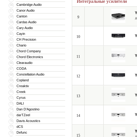
Интегральные усилители
Cambridge Audio
56
Canor Audio
57
Canton
58
9
Cardas Audio
59
Cary Audio
60
Cayin
61
10
CH Precision
62
Chario
63
Chord Company
64
11
Chord Electronics
65
Clearaudio
66
CODA
67
Constellation Audio
68
12
Copland
69
Creaktiv
70
Creek
71
13
Cyrus
72
DALI
73
Dan D’Agostino
74
darTZeel
75
14
Davis Acoustics
76
dCS
77
Defunc
78
15