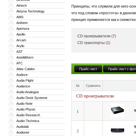
Airtech
9
Принципы, что служили для него осн
Aktyna Technology
10
что под словом «простота» в данно
AMS
11
принцип применяется как к схемотехн
Anthem
12
Apertura
13
Apollo
14
CD проигрыватели
(7)
В линейку YBA входят — Heritage, D
Arcam
15
CD транспорты
(1)
Arylic
16
стереоресивера и заканчивая усилит
AST
17
Astell&Kern
18
ATC
19
«Честно говоря, я не знаю, что тако
Atlas Cables
Прайс-лист
Прайс-лист с фот
20
основатель компании YBA Audio. Про
Audeze
21
системы — воспроизводить музыку и
Audia Flight
22
№
Сравнить
Audience
23
Audio Analogue
24
CD проигрыватели
Audio Desk Systeme
25
Audio Note
26
Audio Physic
27
1
Audio Research
28
Audio-Technica
29
Audiolab
30
2
Audionet
31