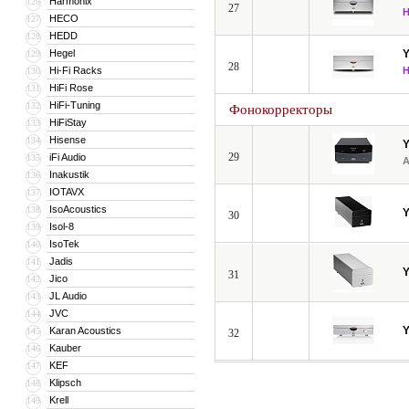
Harmonix
126
27
HECO
127
HEDD
128
Hegel
129
28
Hi-Fi Racks
130
HiFi Rose
131
HiFi-Tuning
132
Фонокорректоры
HiFiStay
133
Hisense
134
29
iFi Audio
135
Inakustik
136
IOTAVX
137
IsoAcoustics
138
30
Isol-8
139
IsoTek
140
Jadis
141
31
Jico
142
JL Audio
143
JVC
144
Karan Acoustics
145
32
Kauber
146
KEF
147
Klipsch
148
Krell
149