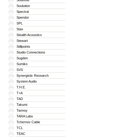
Soulnote
291
Soulution
292
Spectral
293
Spendor
294
SPL
295
Stax
296
Stealth Acoustics
297
Stewart
298
Stillpoints
299
Studio Connections
300
Sugden
301
Sumiko
302
SVS
303
Synergistic Research
304
System Audio
305
T.H.E.
306
T+A
307
TAD
308
Takumi
309
Tannoy
310
TARA Labs
311
Tchernov Cable
312
TCL
313
TEAC
314