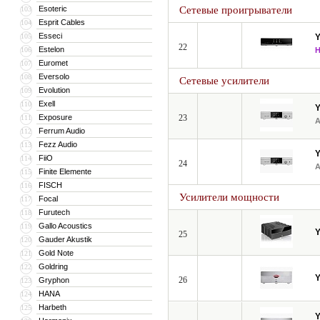
Esoteric
Сетевые проигрыватели
103
Esprit Cables
104
Esseci
105
22
Estelon
106
Euromet
107
Eversolo
108
Сетевые усилители
Evolution
109
Exell
110
Exposure
23
111
Ferrum Audio
112
Fezz Audio
113
FiiO
114
24
Finite Elemente
115
FISCH
116
Усилители мощности
Focal
117
Furutech
118
Gallo Acoustics
119
25
Gauder Akustik
120
Gold Note
121
Goldring
122
26
Gryphon
123
HANA
124
Harbeth
125