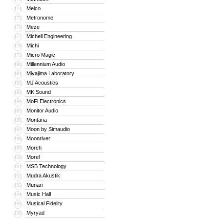
Melco
174
Metronome
175
Meze
176
Michell Engineering
177
Michi
178
Micro Magic
179
Millennium Audio
180
Miyajima Laboratory
181
MJ Acoustics
182
MK Sound
183
MoFi Electronics
184
Monitor Audio
185
Montana
186
Moon by Simaudio
187
Moonriver
188
Morch
189
Morel
190
MSB Technology
191
Mudra Akustik
192
Munari
193
Music Hall
194
Musical Fidelity
195
Myryad
196