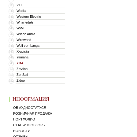
VTL
339
Wadia
340
Western Electric
341
Wharfedale
342
WiiM
343
Wilson Audio
344
Wireworld
345
Wolf von Langa
346
X-quisite
347
Yamaha
348
YBA
349
Zavfino
350
ZenSati
351
Zidoo
352
ИНФОРМАЦИЯ
ОБ АУДИОСТАТУСЕ
РОЗНИЧНАЯ ПРОДАЖА
ПОРТФОЛИО
СТАТЬИ И ОБЗОРЫ
НОВОСТИ
ОТЗЫВЫ