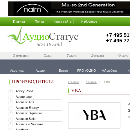
Главная
Почта
Карта сайта
Избранное
+7 495 51
+7 495 77
О компании
Салон
Услуги
Доставка
Оплата
Акустика
Аудио
Видео
PRO АУДИО
AV-мебель
К
ПРОИЗВОДИТЕЛИ
Главная
Каталог
YBA
YBA
Abbey Road
1
Accuphase
2
Accustic Arts
3
И
Acoustic Energy
4
G
Acoustic Signature
5
р
Acoustic Solid
6
Acoustical Systems
7
Aesthetix
8