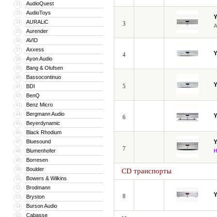
AudioQuest
32
AudioToys
33
AURALiC
34
3
Aurender
35
AVID
36
Axxess
37
4
Ayon Audio
38
Bang & Olufsen
39
Bassocontinuo
40
5
BDI
41
BenQ
42
Benz Micro
43
Bergmann Audio
44
6
Beyerdynamic
45
Black Rhodium
46
Bluesound
47
7
Blumenhofer
48
Borresen
49
Boulder
50
CD транспорты
Bowers & Wilkins
51
Brodmann
52
8
Bryston
53
Burson Audio
54
Cabasse
55