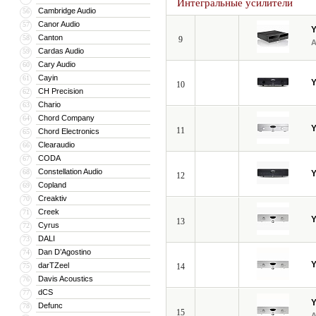
Интегральные усилители
Cambridge Audio
56
Canor Audio
57
Canton
58
9
Cardas Audio
59
Cary Audio
60
Cayin
61
10
CH Precision
62
Chario
63
Chord Company
64
11
Chord Electronics
65
Clearaudio
66
CODA
67
Constellation Audio
68
12
Copland
69
Creaktiv
70
Creek
71
13
Cyrus
72
DALI
73
Dan D’Agostino
74
darTZeel
75
14
Davis Acoustics
76
dCS
77
Defunc
78
15