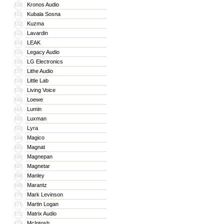
Kronos Audio
150
Kubala Sosna
151
Kuzma
152
Lavardin
153
LEAK
154
Legacy Audio
155
LG Electronics
156
Lithe Audio
157
Little Lab
158
Living Voice
159
Loewe
160
Lumin
161
Luxman
162
Lyra
163
Magico
164
Magnat
165
Magnepan
166
Magnetar
167
Manley
168
Marantz
169
Mark Levinson
170
Martin Logan
171
Matrix Audio
172
McIntosh
173