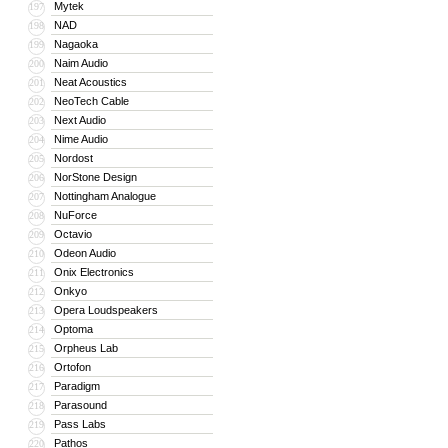
Mytek
197
NAD
198
Nagaoka
199
Naim Audio
200
Neat Acoustics
201
NeoTech Cable
202
Next Audio
203
Nime Audio
204
Nordost
205
NorStone Design
206
Nottingham Analogue
207
NuForce
208
Octavio
209
Odeon Audio
210
Onix Electronics
211
Onkyo
212
Opera Loudspeakers
213
Optoma
214
Orpheus Lab
215
Ortofon
216
Paradigm
217
Parasound
218
Pass Labs
219
Pathos
220