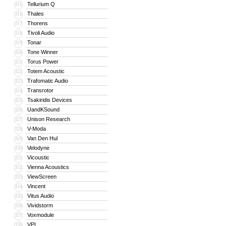
Tellurium Q
315
Thales
316
Thorens
317
Tivoli Audio
318
Tonar
319
Tone Winner
320
Torus Power
321
Totem Acoustic
322
Trafomatic Audio
323
Transrotor
324
Tsakiridis Devices
325
UandKSound
326
Unison Research
327
V-Moda
328
Van Den Hul
329
Velodyne
330
Vicoustic
331
Vienna Acoustics
332
ViewScreen
333
Vincent
334
Vitus Audio
335
Vividstorm
336
Voxmodule
337
VPI
338