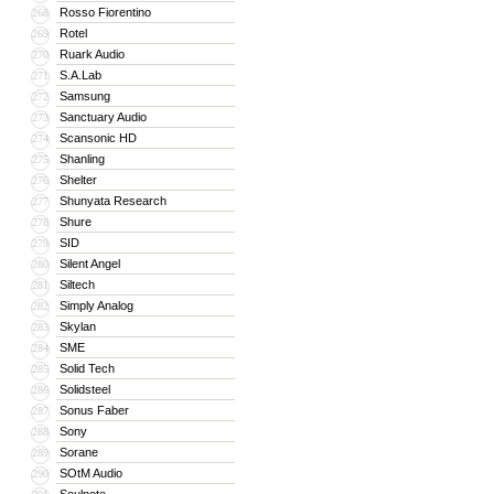
Rosso Fiorentino
268
Rotel
269
Ruark Audio
270
S.A.Lab
271
Samsung
272
Sanctuary Audio
273
Scansonic HD
274
Shanling
275
Shelter
276
Shunyata Research
277
Shure
278
SID
279
Silent Angel
280
Siltech
281
Simply Analog
282
Skylan
283
SME
284
Solid Tech
285
Solidsteel
286
Sonus Faber
287
Sony
288
Sorane
289
SOtM Audio
290