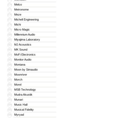
Melco
174
Metronome
175
Meze
176
Michell Engineering
177
Michi
178
Micro Magic
179
Millennium Audio
180
Miyajima Laboratory
181
MJ Acoustics
182
MK Sound
183
MoFi Electronics
184
Monitor Audio
185
Montana
186
Moon by Simaudio
187
Moonriver
188
Morch
189
Morel
190
MSB Technology
191
Mudra Akustik
192
Munari
193
Music Hall
194
Musical Fidelity
195
Myryad
196