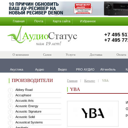
Главная
Почта
Карта сайта
Избранное
+7 495 51
+7 495 77
О компании
Салон
Услуги
Доставка
Оплата
Акустика
Аудио
Видео
PRO АУДИО
AV-мебель
К
ПРОИЗВОДИТЕЛИ
Главная
Каталог
YBA
YBA
Abbey Road
1
Accuphase
2
Accustic Arts
3
И
Acoustic Energy
4
G
Acoustic Signature
5
р
Acoustic Solid
6
Acoustical Systems
7
Aesthetix
8