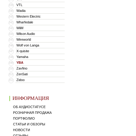
VTL
339
Wadia
340
Western Electric
341
Wharfedale
342
WiiM
343
Wilson Audio
344
Wireworld
345
Wolf von Langa
346
X-quisite
347
Yamaha
348
YBA
349
Zavfino
350
ZenSati
351
Zidoo
352
ИНФОРМАЦИЯ
ОБ АУДИОСТАТУСЕ
РОЗНИЧНАЯ ПРОДАЖА
ПОРТФОЛИО
СТАТЬИ И ОБЗОРЫ
НОВОСТИ
ОТЗЫВЫ