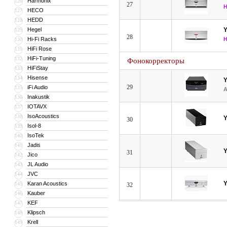
Harmonix
126
27
HECO
127
HEDD
128
Hegel
129
28
Hi-Fi Racks
130
HiFi Rose
131
HiFi-Tuning
132
Фонокорректоры
HiFiStay
133
Hisense
134
29
iFi Audio
135
Inakustik
136
IOTAVX
137
IsoAcoustics
138
30
Isol-8
139
IsoTek
140
Jadis
141
31
Jico
142
JL Audio
143
JVC
144
Karan Acoustics
145
32
Kauber
146
KEF
147
Klipsch
148
Krell
149