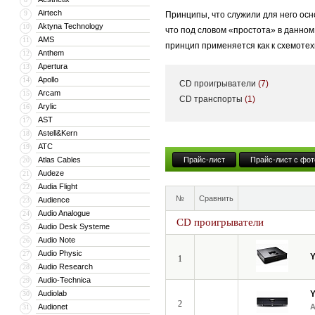
Airtech
9
Принципы, что служили для него осн
Aktyna Technology
10
что под словом «простота» в данно
AMS
11
принцип применяется как к схемотехн
Anthem
12
Apertura
13
Apollo
14
CD проигрыватели
(7)
В линейку YBA входят — Heritage, D
Arcam
15
CD транспорты
(1)
Arylic
16
стереоресивера и заканчивая усилит
AST
17
Astell&Kern
18
ATC
19
«Честно говоря, я не знаю, что тако
Atlas Cables
Прайс-лист
Прайс-лист с фот
20
основатель компании YBA Audio. Про
Audeze
21
системы — воспроизводить музыку и
Audia Flight
22
№
Сравнить
Audience
23
Audio Analogue
24
CD проигрыватели
Audio Desk Systeme
25
Audio Note
26
Audio Physic
27
1
Audio Research
28
Audio-Technica
29
Audiolab
30
2
Audionet
31