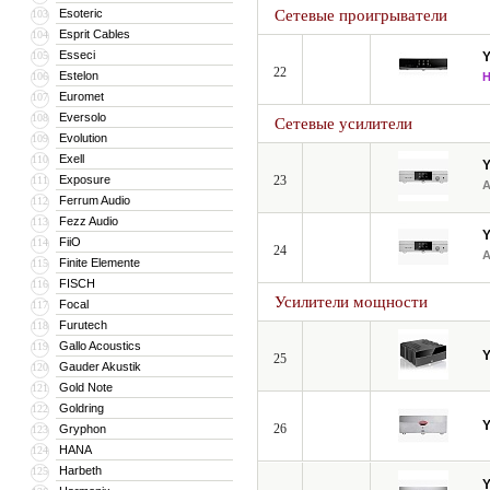
Esoteric
Сетевые проигрыватели
103
Esprit Cables
104
Esseci
105
22
Estelon
106
Euromet
107
Eversolo
108
Сетевые усилители
Evolution
109
Exell
110
Exposure
23
111
Ferrum Audio
112
Fezz Audio
113
FiiO
114
24
Finite Elemente
115
FISCH
116
Усилители мощности
Focal
117
Furutech
118
Gallo Acoustics
119
25
Gauder Akustik
120
Gold Note
121
Goldring
122
26
Gryphon
123
HANA
124
Harbeth
125