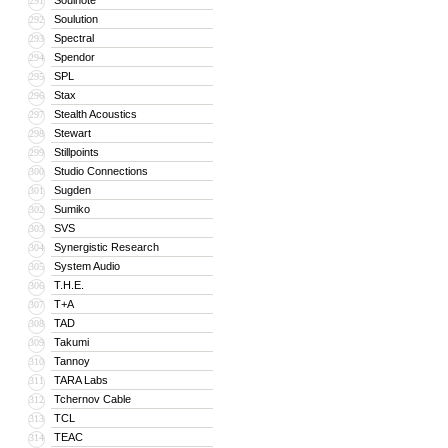
Soulnote
291
Soulution
292
Spectral
293
Spendor
294
SPL
295
Stax
296
Stealth Acoustics
297
Stewart
298
Stillpoints
299
Studio Connections
300
Sugden
301
Sumiko
302
SVS
303
Synergistic Research
304
System Audio
305
T.H.E.
306
T+A
307
TAD
308
Takumi
309
Tannoy
310
TARA Labs
311
Tchernov Cable
312
TCL
313
TEAC
314