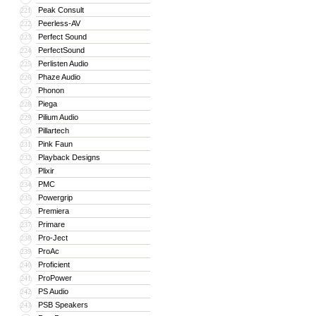
Peak Consult
221
Peerless-AV
222
Perfect Sound
223
PerfectSound
224
Perlisten Audio
225
Phaze Audio
226
Phonon
227
Piega
228
Pilium Audio
229
Pillartech
230
Pink Faun
231
Playback Designs
232
Plixir
233
PMC
234
Powergrip
235
Premiera
236
Primare
237
Pro-Ject
238
ProAc
239
Proficient
240
ProPower
241
PS Audio
242
PSB Speakers
243