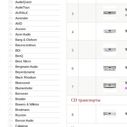
AudioQuest
32
AudioToys
33
AURALiC
34
3
Aurender
35
AVID
36
Axxess
37
4
Ayon Audio
38
Bang & Olufsen
39
Bassocontinuo
40
5
BDI
41
BenQ
42
Benz Micro
43
Bergmann Audio
44
6
Beyerdynamic
45
Black Rhodium
46
Bluesound
47
7
Blumenhofer
48
Borresen
49
Boulder
50
CD транспорты
Bowers & Wilkins
51
Brodmann
52
8
Bryston
53
Burson Audio
54
Cabasse
55