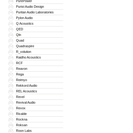
PurePower
244
Purist Audio Design
245
Puritan Audio Laboratories
246
Pylon Audio
247
Q Acoustics
248
QED
249
Qln
250
Quad
251
Quadraspire
252
R_volution
253
Raidho Acoustics
254
RCF
255
Reavon
256
Rega
257
Reimyo
258
Rekkord Audio
259
REL Acoustics
260
Revel
261
Revival Audio
262
Revox
263
Ricable
264
Rockna
265
Roksan
266
Roon Labs
267