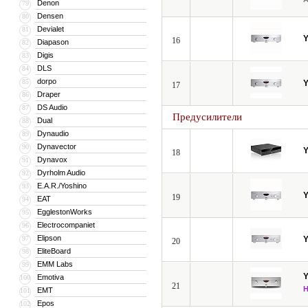
Denon
79
Densen
80
Devialet
81
16
Diapason
82
Digis
83
DLS
84
dorpo
85
17
Draper
86
DS Audio
87
Предусилители
Dual
88
Dynaudio
89
Dynavector
90
18
Dynavox
91
Dyrholm Audio
92
E.A.R./Yoshino
93
19
EAT
94
EgglestonWorks
95
Electrocompaniet
96
Elipson
97
20
EliteBoard
98
EMM Labs
99
Emotiva
100
21
EMT
101
Epos
102