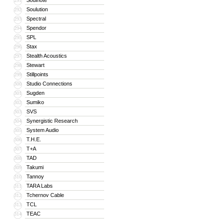
Soulnote
291
Soulution
292
Spectral
293
Spendor
294
SPL
295
Stax
296
Stealth Acoustics
297
Stewart
298
Stillpoints
299
Studio Connections
300
Sugden
301
Sumiko
302
SVS
303
Synergistic Research
304
System Audio
305
T.H.E.
306
T+A
307
TAD
308
Takumi
309
Tannoy
310
TARA Labs
311
Tchernov Cable
312
TCL
313
TEAC
314