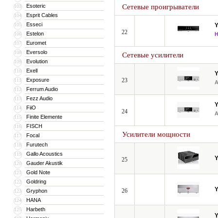
Esoteric
Сетевые проигрыватели
103
Esprit Cables
104
Esseci
105
22
Estelon
106
Euromet
107
Eversolo
108
Сетевые усилители
Evolution
109
Exell
110
Exposure
23
111
Ferrum Audio
112
Fezz Audio
113
FiiO
114
24
Finite Elemente
115
FISCH
116
Усилители мощности
Focal
117
Furutech
118
Gallo Acoustics
119
25
Gauder Akustik
120
Gold Note
121
Goldring
122
26
Gryphon
123
HANA
124
Harbeth
125