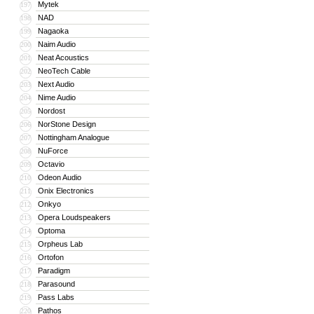
Mytek
197
NAD
198
Nagaoka
199
Naim Audio
200
Neat Acoustics
201
NeoTech Cable
202
Next Audio
203
Nime Audio
204
Nordost
205
NorStone Design
206
Nottingham Analogue
207
NuForce
208
Octavio
209
Odeon Audio
210
Onix Electronics
211
Onkyo
212
Opera Loudspeakers
213
Optoma
214
Orpheus Lab
215
Ortofon
216
Paradigm
217
Parasound
218
Pass Labs
219
Pathos
220