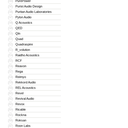
PurePower
244
Purist Audio Design
245
Puritan Audio Laboratories
246
Pylon Audio
247
Q Acoustics
248
QED
249
Qln
250
Quad
251
Quadraspire
252
R_volution
253
Raidho Acoustics
254
RCF
255
Reavon
256
Rega
257
Reimyo
258
Rekkord Audio
259
REL Acoustics
260
Revel
261
Revival Audio
262
Revox
263
Ricable
264
Rockna
265
Roksan
266
Roon Labs
267