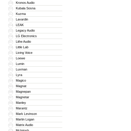
Kronos Audio
150
Kubala Sosna
151
Kuzma
152
Lavardin
153
LEAK
154
Legacy Audio
155
LG Electronics
156
Lithe Audio
157
Little Lab
158
Living Voice
159
Loewe
160
Lumin
161
Luxman
162
Lyra
163
Magico
164
Magnat
165
Magnepan
166
Magnetar
167
Manley
168
Marantz
169
Mark Levinson
170
Martin Logan
171
Matrix Audio
172
McIntosh
173