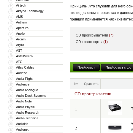
Airtech
9
Принципы, что служили для него осн
Aktyna Technology
10
что под словом «простота» в данно
AMS
11
принцип применяется как к схемотехн
Anthem
12
Apertura
13
Apollo
14
CD проигрыватели
(7)
В линейку YBA входят — Heritage, D
Arcam
15
CD транспорты
(1)
Arylic
16
стереоресивера и заканчивая усилит
AST
17
Astell&Kern
18
ATC
19
«Честно говоря, я не знаю, что тако
Atlas Cables
Прайс-лист
Прайс-лист с фот
20
основатель компании YBA Audio. Про
Audeze
21
системы — воспроизводить музыку и
Audia Flight
22
№
Сравнить
Audience
23
Audio Analogue
24
CD проигрыватели
Audio Desk Systeme
25
Audio Note
26
Audio Physic
27
1
Audio Research
28
Audio-Technica
29
Audiolab
30
2
Audionet
31