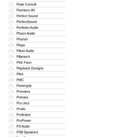
Peak Consult
221
Peerless-AV
222
Perfect Sound
223
PerfectSound
224
Perlisten Audio
225
Phaze Audio
226
Phonon
227
Piega
228
Pilium Audio
229
Pillartech
230
Pink Faun
231
Playback Designs
232
Plixir
233
PMC
234
Powergrip
235
Premiera
236
Primare
237
Pro-Ject
238
ProAc
239
Proficient
240
ProPower
241
PS Audio
242
PSB Speakers
243