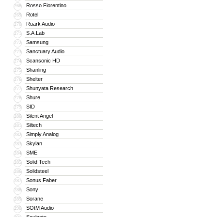
Rosso Fiorentino
268
Rotel
269
Ruark Audio
270
S.A.Lab
271
Samsung
272
Sanctuary Audio
273
Scansonic HD
274
Shanling
275
Shelter
276
Shunyata Research
277
Shure
278
SID
279
Silent Angel
280
Siltech
281
Simply Analog
282
Skylan
283
SME
284
Solid Tech
285
Solidsteel
286
Sonus Faber
287
Sony
288
Sorane
289
SOtM Audio
290