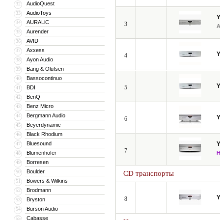
AudioQuest
32
AudioToys
33
AURALiC
34
3
Aurender
35
AVID
36
Axxess
37
4
Ayon Audio
38
Bang & Olufsen
39
Bassocontinuo
40
5
BDI
41
BenQ
42
Benz Micro
43
Bergmann Audio
44
6
Beyerdynamic
45
Black Rhodium
46
Bluesound
47
7
Blumenhofer
48
Borresen
49
Boulder
50
CD транспорты
Bowers & Wilkins
51
Brodmann
52
8
Bryston
53
Burson Audio
54
Cabasse
55