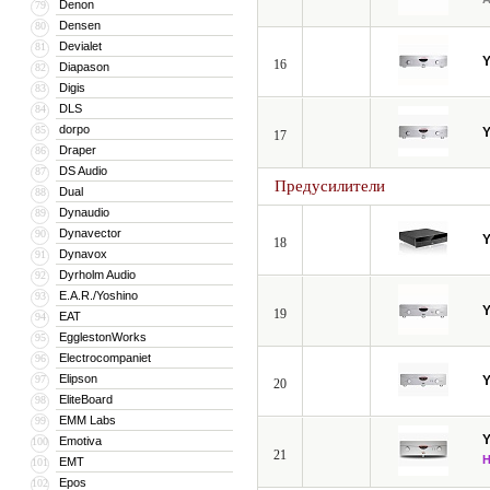
Denon
79
Densen
80
Devialet
81
16
Diapason
82
Digis
83
DLS
84
dorpo
85
17
Draper
86
DS Audio
87
Предусилители
Dual
88
Dynaudio
89
Dynavector
90
18
Dynavox
91
Dyrholm Audio
92
E.A.R./Yoshino
93
19
EAT
94
EgglestonWorks
95
Electrocompaniet
96
Elipson
97
20
EliteBoard
98
EMM Labs
99
Emotiva
100
21
EMT
101
Epos
102