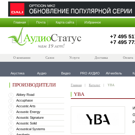
Главная
Почта
Карта сайта
Избранное
+7 495 51
+7 495 77
О компании
Салон
Услуги
Доставка
Оплата
Акустика
Аудио
Видео
PRO АУДИО
AV-мебель
К
ПРОИЗВОДИТЕЛИ
Главная
Каталог
YBA
YBA
Abbey Road
1
Accuphase
2
Accustic Arts
3
И
Acoustic Energy
4
G
Acoustic Signature
5
р
Acoustic Solid
6
Acoustical Systems
7
Aesthetix
8