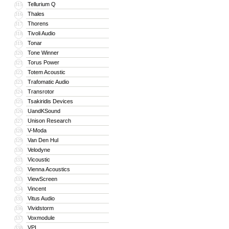
Tellurium Q
315
Thales
316
Thorens
317
Tivoli Audio
318
Tonar
319
Tone Winner
320
Torus Power
321
Totem Acoustic
322
Trafomatic Audio
323
Transrotor
324
Tsakiridis Devices
325
UandKSound
326
Unison Research
327
V-Moda
328
Van Den Hul
329
Velodyne
330
Vicoustic
331
Vienna Acoustics
332
ViewScreen
333
Vincent
334
Vitus Audio
335
Vividstorm
336
Voxmodule
337
VPI
338