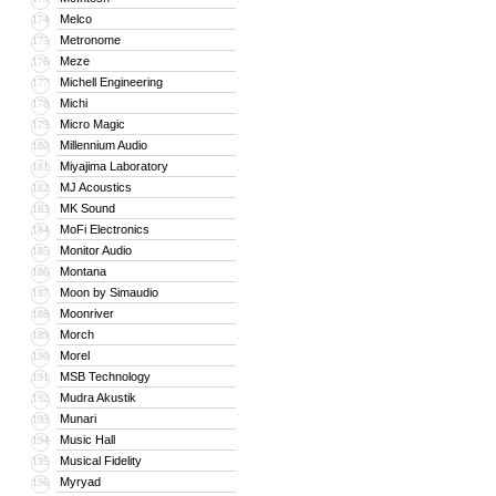
Melco
174
Metronome
175
Meze
176
Michell Engineering
177
Michi
178
Micro Magic
179
Millennium Audio
180
Miyajima Laboratory
181
MJ Acoustics
182
MK Sound
183
MoFi Electronics
184
Monitor Audio
185
Montana
186
Moon by Simaudio
187
Moonriver
188
Morch
189
Morel
190
MSB Technology
191
Mudra Akustik
192
Munari
193
Music Hall
194
Musical Fidelity
195
Myryad
196