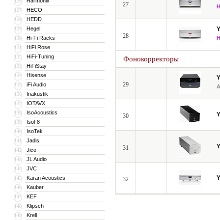
Harmonix
126
27
HECO
127
HEDD
128
Hegel
129
28
Hi-Fi Racks
130
HiFi Rose
131
HiFi-Tuning
132
Фонокорректоры
HiFiStay
133
Hisense
134
29
iFi Audio
135
Inakustik
136
IOTAVX
137
IsoAcoustics
138
30
Isol-8
139
IsoTek
140
Jadis
141
31
Jico
142
JL Audio
143
JVC
144
Karan Acoustics
145
32
Kauber
146
KEF
147
Klipsch
148
Krell
149