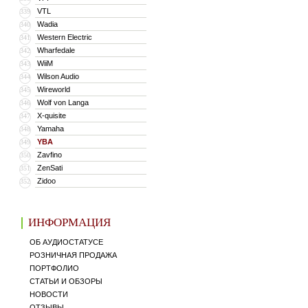
VTL
339
Wadia
340
Western Electric
341
Wharfedale
342
WiiM
343
Wilson Audio
344
Wireworld
345
Wolf von Langa
346
X-quisite
347
Yamaha
348
YBA
349
Zavfino
350
ZenSati
351
Zidoo
352
ИНФОРМАЦИЯ
ОБ АУДИОСТАТУСЕ
РОЗНИЧНАЯ ПРОДАЖА
ПОРТФОЛИО
СТАТЬИ И ОБЗОРЫ
НОВОСТИ
ОТЗЫВЫ