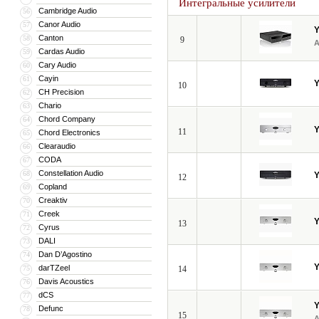
Интегральные усилители
Cambridge Audio
56
Canor Audio
57
Canton
58
9
Cardas Audio
59
Cary Audio
60
Cayin
61
10
CH Precision
62
Chario
63
Chord Company
64
11
Chord Electronics
65
Clearaudio
66
CODA
67
Constellation Audio
68
12
Copland
69
Creaktiv
70
Creek
71
13
Cyrus
72
DALI
73
Dan D’Agostino
74
darTZeel
75
14
Davis Acoustics
76
dCS
77
Defunc
78
15