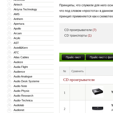
Airtech
9
Принципы, что служили для него осн
Aktyna Technology
10
что под словом «простота» в данно
AMS
11
принцип применяется как к схемотехн
Anthem
12
Apertura
13
Apollo
14
CD проигрыватели
(7)
В линейку YBA входят — Heritage, D
Arcam
15
CD транспорты
(1)
Arylic
16
стереоресивера и заканчивая усилит
AST
17
Astell&Kern
18
ATC
19
«Честно говоря, я не знаю, что тако
Atlas Cables
Прайс-лист
Прайс-лист с фот
20
основатель компании YBA Audio. Про
Audeze
21
системы — воспроизводить музыку и
Audia Flight
22
№
Сравнить
Audience
23
Audio Analogue
24
CD проигрыватели
Audio Desk Systeme
25
Audio Note
26
Audio Physic
27
1
Audio Research
28
Audio-Technica
29
Audiolab
30
2
Audionet
31