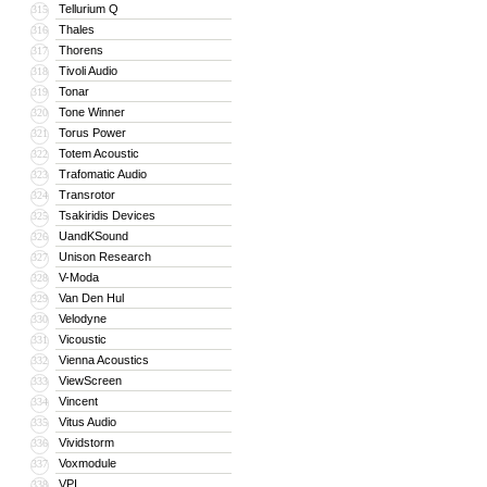
Tellurium Q
315
Thales
316
Thorens
317
Tivoli Audio
318
Tonar
319
Tone Winner
320
Torus Power
321
Totem Acoustic
322
Trafomatic Audio
323
Transrotor
324
Tsakiridis Devices
325
UandKSound
326
Unison Research
327
V-Moda
328
Van Den Hul
329
Velodyne
330
Vicoustic
331
Vienna Acoustics
332
ViewScreen
333
Vincent
334
Vitus Audio
335
Vividstorm
336
Voxmodule
337
VPI
338