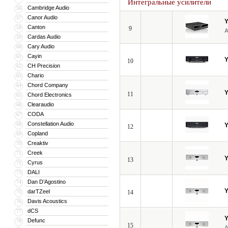
Интегральные усилители
Cambridge Audio
56
Canor Audio
57
Canton
58
9
Cardas Audio
59
Cary Audio
60
Cayin
61
10
CH Precision
62
Chario
63
Chord Company
64
11
Chord Electronics
65
Clearaudio
66
CODA
67
Constellation Audio
68
12
Copland
69
Creaktiv
70
Creek
71
13
Cyrus
72
DALI
73
Dan D’Agostino
74
darTZeel
75
14
Davis Acoustics
76
dCS
77
Defunc
78
15