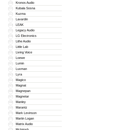
Kronos Audio
150
Kubala Sosna
151
Kuzma
152
Lavardin
153
LEAK
154
Legacy Audio
155
LG Electronics
156
Lithe Audio
157
Little Lab
158
Living Voice
159
Loewe
160
Lumin
161
Luxman
162
Lyra
163
Magico
164
Magnat
165
Magnepan
166
Magnetar
167
Manley
168
Marantz
169
Mark Levinson
170
Martin Logan
171
Matrix Audio
172
McIntosh
173