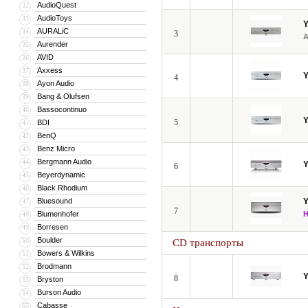
AudioQuest
32
AudioToys
33
AURALiC
34
3
Aurender
35
AVID
36
Axxess
37
4
Ayon Audio
38
Bang & Olufsen
39
Bassocontinuo
40
5
BDI
41
BenQ
42
Benz Micro
43
Bergmann Audio
44
6
Beyerdynamic
45
Black Rhodium
46
Bluesound
47
7
Blumenhofer
48
Borresen
49
Boulder
50
CD транспорты
Bowers & Wilkins
51
Brodmann
52
8
Bryston
53
Burson Audio
54
Cabasse
55