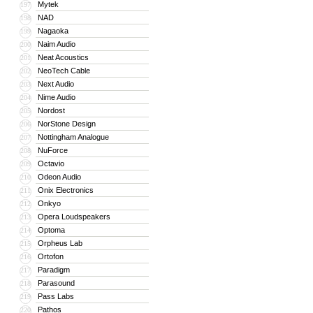
Mytek
197
NAD
198
Nagaoka
199
Naim Audio
200
Neat Acoustics
201
NeoTech Cable
202
Next Audio
203
Nime Audio
204
Nordost
205
NorStone Design
206
Nottingham Analogue
207
NuForce
208
Octavio
209
Odeon Audio
210
Onix Electronics
211
Onkyo
212
Opera Loudspeakers
213
Optoma
214
Orpheus Lab
215
Ortofon
216
Paradigm
217
Parasound
218
Pass Labs
219
Pathos
220