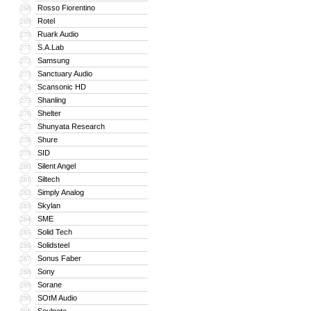
Rosso Fiorentino
268
Rotel
269
Ruark Audio
270
S.A.Lab
271
Samsung
272
Sanctuary Audio
273
Scansonic HD
274
Shanling
275
Shelter
276
Shunyata Research
277
Shure
278
SID
279
Silent Angel
280
Siltech
281
Simply Analog
282
Skylan
283
SME
284
Solid Tech
285
Solidsteel
286
Sonus Faber
287
Sony
288
Sorane
289
SOtM Audio
290