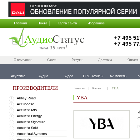
Главная
Почта
Карта сайта
Избранное
+7 495 51
+7 495 77
О компании
Салон
Услуги
Доставка
Оплата
Акустика
Аудио
Видео
PRO АУДИО
AV-мебель
К
ПРОИЗВОДИТЕЛИ
Главная
Каталог
YBA
YBA
Abbey Road
1
Accuphase
2
Accustic Arts
3
И
Acoustic Energy
4
G
Acoustic Signature
5
р
Acoustic Solid
6
Acoustical Systems
7
Aesthetix
8