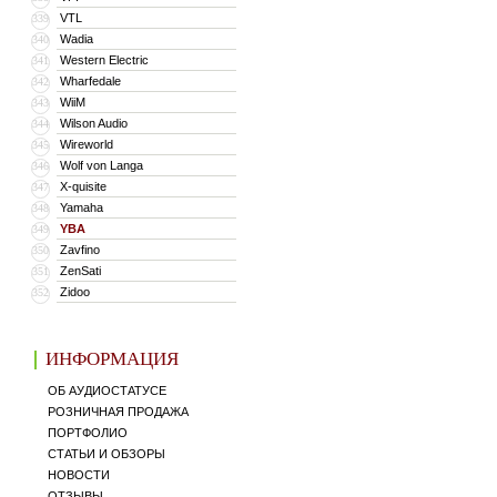
VTL
339
Wadia
340
Western Electric
341
Wharfedale
342
WiiM
343
Wilson Audio
344
Wireworld
345
Wolf von Langa
346
X-quisite
347
Yamaha
348
YBA
349
Zavfino
350
ZenSati
351
Zidoo
352
ИНФОРМАЦИЯ
ОБ АУДИОСТАТУСЕ
РОЗНИЧНАЯ ПРОДАЖА
ПОРТФОЛИО
СТАТЬИ И ОБЗОРЫ
НОВОСТИ
ОТЗЫВЫ