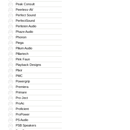
Peak Consult
221
Peerless-AV
222
Perfect Sound
223
PerfectSound
224
Perlisten Audio
225
Phaze Audio
226
Phonon
227
Piega
228
Pilium Audio
229
Pillartech
230
Pink Faun
231
Playback Designs
232
Plixir
233
PMC
234
Powergrip
235
Premiera
236
Primare
237
Pro-Ject
238
ProAc
239
Proficient
240
ProPower
241
PS Audio
242
PSB Speakers
243