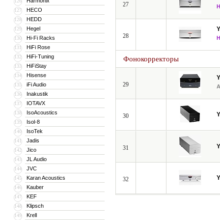
Harmonix
126
27
HECO
127
HEDD
128
Hegel
129
28
Hi-Fi Racks
130
HiFi Rose
131
HiFi-Tuning
132
Фонокорректоры
HiFiStay
133
Hisense
134
29
iFi Audio
135
Inakustik
136
IOTAVX
137
IsoAcoustics
138
30
Isol-8
139
IsoTek
140
Jadis
141
31
Jico
142
JL Audio
143
JVC
144
Karan Acoustics
145
32
Kauber
146
KEF
147
Klipsch
148
Krell
149