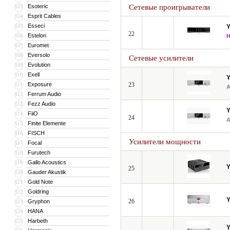
Esoteric
Сетевые проигрыватели
103
Esprit Cables
104
Esseci
105
22
Estelon
106
Euromet
107
Eversolo
108
Сетевые усилители
Evolution
109
Exell
110
Exposure
23
111
Ferrum Audio
112
Fezz Audio
113
FiiO
114
24
Finite Elemente
115
FISCH
116
Усилители мощности
Focal
117
Furutech
118
Gallo Acoustics
119
25
Gauder Akustik
120
Gold Note
121
Goldring
122
26
Gryphon
123
HANA
124
Harbeth
125