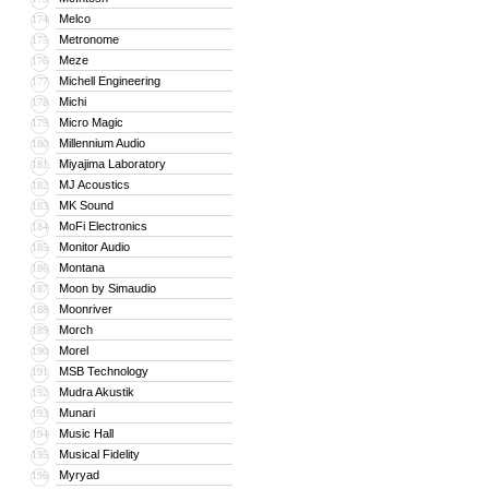
Melco
174
Metronome
175
Meze
176
Michell Engineering
177
Michi
178
Micro Magic
179
Millennium Audio
180
Miyajima Laboratory
181
MJ Acoustics
182
MK Sound
183
MoFi Electronics
184
Monitor Audio
185
Montana
186
Moon by Simaudio
187
Moonriver
188
Morch
189
Morel
190
MSB Technology
191
Mudra Akustik
192
Munari
193
Music Hall
194
Musical Fidelity
195
Myryad
196