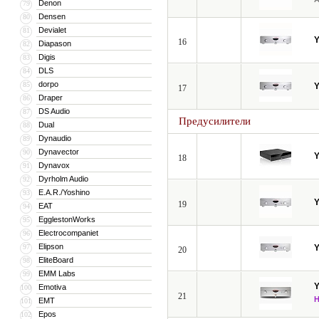
Denon
79
Densen
80
Devialet
81
16
Diapason
82
Digis
83
DLS
84
dorpo
85
17
Draper
86
DS Audio
87
Предусилители
Dual
88
Dynaudio
89
Dynavector
90
18
Dynavox
91
Dyrholm Audio
92
E.A.R./Yoshino
93
19
EAT
94
EgglestonWorks
95
Electrocompaniet
96
Elipson
97
20
EliteBoard
98
EMM Labs
99
Emotiva
100
21
EMT
101
Epos
102