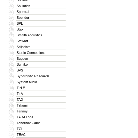
Soulnote
291
Soulution
292
Spectral
293
Spendor
294
SPL
295
Stax
296
Stealth Acoustics
297
Stewart
298
Stillpoints
299
Studio Connections
300
Sugden
301
Sumiko
302
SVS
303
Synergistic Research
304
System Audio
305
T.H.E.
306
T+A
307
TAD
308
Takumi
309
Tannoy
310
TARA Labs
311
Tchernov Cable
312
TCL
313
TEAC
314