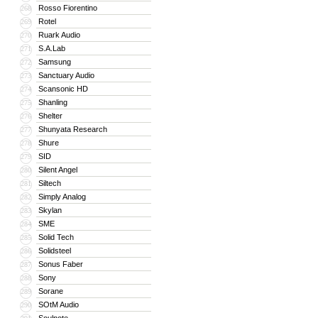
Rosso Fiorentino
268
Rotel
269
Ruark Audio
270
S.A.Lab
271
Samsung
272
Sanctuary Audio
273
Scansonic HD
274
Shanling
275
Shelter
276
Shunyata Research
277
Shure
278
SID
279
Silent Angel
280
Siltech
281
Simply Analog
282
Skylan
283
SME
284
Solid Tech
285
Solidsteel
286
Sonus Faber
287
Sony
288
Sorane
289
SOtM Audio
290