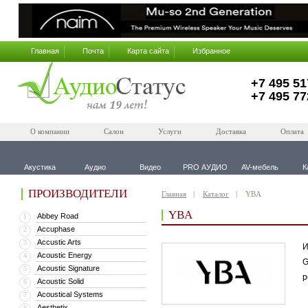
Главная
Почта
Карта сайта
Избранное
+7 495 51
+7 495 77
О компании
Салон
Услуги
Доставка
Оплата
Акустика
Аудио
Видео
PRO АУДИО
AV-мебель
К
ПРОИЗВОДИТЕЛИ
Главная
Каталог
YBA
YBA
Abbey Road
1
Accuphase
2
Accustic Arts
3
И
Acoustic Energy
4
G
Acoustic Signature
5
р
Acoustic Solid
6
Acoustical Systems
7
Aesthetix
8