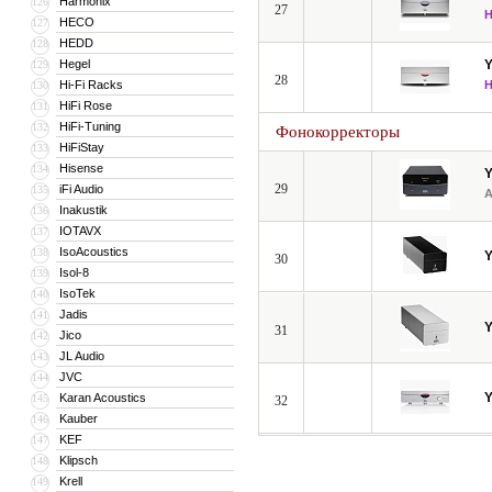
Harmonix
126
27
HECO
127
HEDD
128
Hegel
129
28
Hi-Fi Racks
130
HiFi Rose
131
HiFi-Tuning
132
Фонокорректоры
HiFiStay
133
Hisense
134
29
iFi Audio
135
Inakustik
136
IOTAVX
137
IsoAcoustics
138
30
Isol-8
139
IsoTek
140
Jadis
141
31
Jico
142
JL Audio
143
JVC
144
Karan Acoustics
145
32
Kauber
146
KEF
147
Klipsch
148
Krell
149