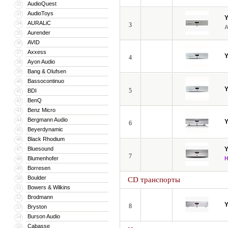
AudioQuest
32
AudioToys
33
AURALiC
34
3
Aurender
35
AVID
36
Axxess
37
4
Ayon Audio
38
Bang & Olufsen
39
Bassocontinuo
40
5
BDI
41
BenQ
42
Benz Micro
43
Bergmann Audio
44
6
Beyerdynamic
45
Black Rhodium
46
Bluesound
47
7
Blumenhofer
48
Borresen
49
Boulder
50
CD транспорты
Bowers & Wilkins
51
Brodmann
52
8
Bryston
53
Burson Audio
54
Cabasse
55