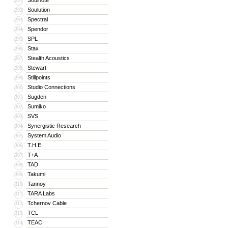
Soulnote
291
Soulution
292
Spectral
293
Spendor
294
SPL
295
Stax
296
Stealth Acoustics
297
Stewart
298
Stillpoints
299
Studio Connections
300
Sugden
301
Sumiko
302
SVS
303
Synergistic Research
304
System Audio
305
T.H.E.
306
T+A
307
TAD
308
Takumi
309
Tannoy
310
TARA Labs
311
Tchernov Cable
312
TCL
313
TEAC
314