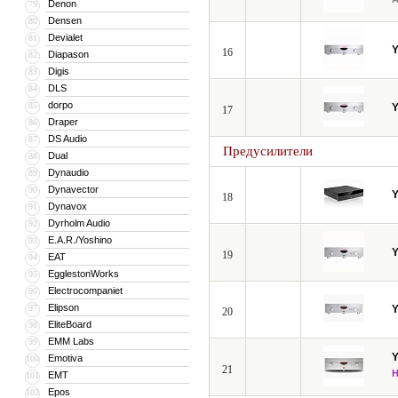
Denon
79
Densen
80
Devialet
81
16
Diapason
82
Digis
83
DLS
84
dorpo
85
17
Draper
86
DS Audio
87
Предусилители
Dual
88
Dynaudio
89
Dynavector
90
18
Dynavox
91
Dyrholm Audio
92
E.A.R./Yoshino
93
19
EAT
94
EgglestonWorks
95
Electrocompaniet
96
Elipson
97
20
EliteBoard
98
EMM Labs
99
Emotiva
100
21
EMT
101
Epos
102