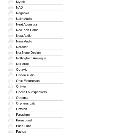
Mytek
197
NAD
198
Nagaoka
199
Naim Audio
200
Neat Acoustics
201
NeoTech Cable
202
Next Audio
203
Nime Audio
204
Nordost
205
NorStone Design
206
Nottingham Analogue
207
NuForce
208
Octavio
209
Odeon Audio
210
Onix Electronics
211
Onkyo
212
Opera Loudspeakers
213
Optoma
214
Orpheus Lab
215
Ortofon
216
Paradigm
217
Parasound
218
Pass Labs
219
Pathos
220