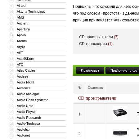
Airtech
9
Принципы, что служили для него осн
Aktyna Technology
10
что под словом «простота» в данно
AMS
11
принцип применяется как к схемотехн
Anthem
12
Apertura
13
Apollo
14
CD проигрыватели
(7)
В линейку YBA входят — Heritage, D
Arcam
15
CD транспорты
(1)
Arylic
16
стереоресивера и заканчивая усилит
AST
17
Astell&Kern
18
ATC
19
«Честно говоря, я не знаю, что тако
Atlas Cables
Прайс-лист
Прайс-лист с фот
20
основатель компании YBA Audio. Про
Audeze
21
системы — воспроизводить музыку и
Audia Flight
22
№
Сравнить
Audience
23
Audio Analogue
24
CD проигрыватели
Audio Desk Systeme
25
Audio Note
26
Audio Physic
27
1
Audio Research
28
Audio-Technica
29
Audiolab
30
2
Audionet
31