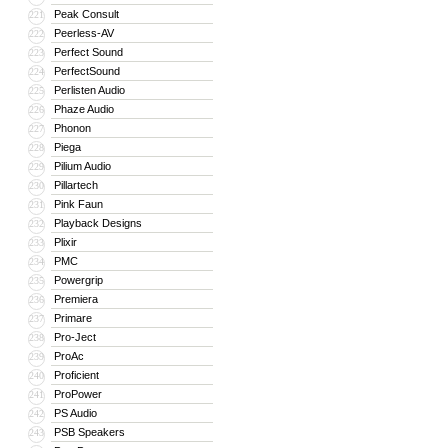
Peak Consult
221
Peerless-AV
222
Perfect Sound
223
PerfectSound
224
Perlisten Audio
225
Phaze Audio
226
Phonon
227
Piega
228
Pilium Audio
229
Pillartech
230
Pink Faun
231
Playback Designs
232
Plixir
233
PMC
234
Powergrip
235
Premiera
236
Primare
237
Pro-Ject
238
ProAc
239
Proficient
240
ProPower
241
PS Audio
242
PSB Speakers
243