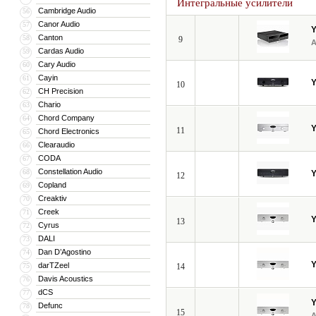
Интегральные усилители
Cambridge Audio
56
Canor Audio
57
Canton
58
9
Cardas Audio
59
Cary Audio
60
Cayin
61
10
CH Precision
62
Chario
63
Chord Company
64
11
Chord Electronics
65
Clearaudio
66
CODA
67
Constellation Audio
68
12
Copland
69
Creaktiv
70
Creek
71
13
Cyrus
72
DALI
73
Dan D’Agostino
74
darTZeel
75
14
Davis Acoustics
76
dCS
77
Defunc
78
15