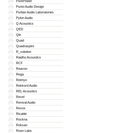
PurePower
244
Purist Audio Design
245
Puritan Audio Laboratories
246
Pylon Audio
247
Q Acoustics
248
QED
249
Qln
250
Quad
251
Quadraspire
252
R_volution
253
Raidho Acoustics
254
RCF
255
Reavon
256
Rega
257
Reimyo
258
Rekkord Audio
259
REL Acoustics
260
Revel
261
Revival Audio
262
Revox
263
Ricable
264
Rockna
265
Roksan
266
Roon Labs
267