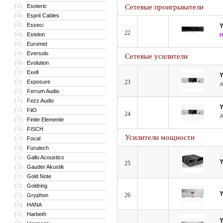
Esoteric
Сетевые проигрыватели
103
Esprit Cables
104
Esseci
105
22
Estelon
106
Euromet
107
Eversolo
108
Сетевые усилители
Evolution
109
Exell
110
Exposure
23
111
Ferrum Audio
112
Fezz Audio
113
FiiO
114
24
Finite Elemente
115
FISCH
116
Усилители мощности
Focal
117
Furutech
118
Gallo Acoustics
119
25
Gauder Akustik
120
Gold Note
121
Goldring
122
26
Gryphon
123
HANA
124
Harbeth
125