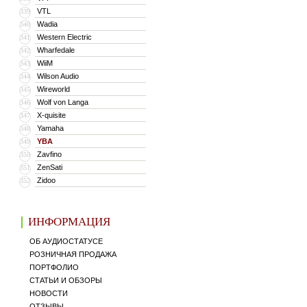
VTL
339
Wadia
340
Western Electric
341
Wharfedale
342
WiiM
343
Wilson Audio
344
Wireworld
345
Wolf von Langa
346
X-quisite
347
Yamaha
348
YBA
349
Zavfino
350
ZenSati
351
Zidoo
352
ИНФОРМАЦИЯ
ОБ АУДИОСТАТУСЕ
РОЗНИЧНАЯ ПРОДАЖА
ПОРТФОЛИО
СТАТЬИ И ОБЗОРЫ
НОВОСТИ
ОТЗЫВЫ