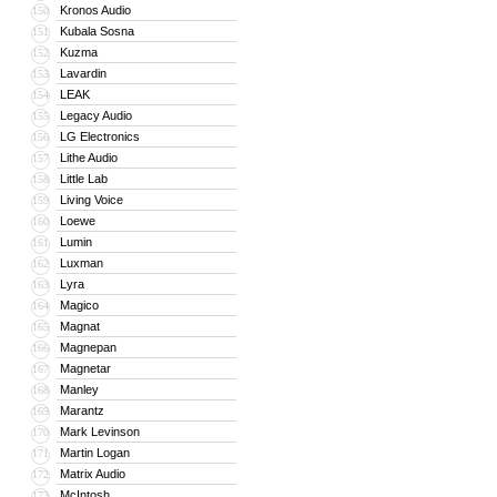
Kronos Audio
150
Kubala Sosna
151
Kuzma
152
Lavardin
153
LEAK
154
Legacy Audio
155
LG Electronics
156
Lithe Audio
157
Little Lab
158
Living Voice
159
Loewe
160
Lumin
161
Luxman
162
Lyra
163
Magico
164
Magnat
165
Magnepan
166
Magnetar
167
Manley
168
Marantz
169
Mark Levinson
170
Martin Logan
171
Matrix Audio
172
McIntosh
173