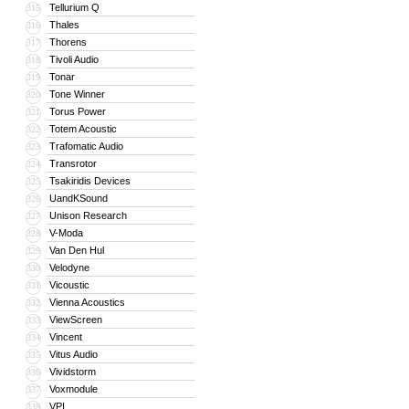
Tellurium Q
315
Thales
316
Thorens
317
Tivoli Audio
318
Tonar
319
Tone Winner
320
Torus Power
321
Totem Acoustic
322
Trafomatic Audio
323
Transrotor
324
Tsakiridis Devices
325
UandKSound
326
Unison Research
327
V-Moda
328
Van Den Hul
329
Velodyne
330
Vicoustic
331
Vienna Acoustics
332
ViewScreen
333
Vincent
334
Vitus Audio
335
Vividstorm
336
Voxmodule
337
VPI
338