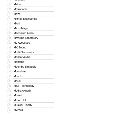
Melco
174
Metronome
175
Meze
176
Michell Engineering
177
Michi
178
Micro Magic
179
Millennium Audio
180
Miyajima Laboratory
181
MJ Acoustics
182
MK Sound
183
MoFi Electronics
184
Monitor Audio
185
Montana
186
Moon by Simaudio
187
Moonriver
188
Morch
189
Morel
190
MSB Technology
191
Mudra Akustik
192
Munari
193
Music Hall
194
Musical Fidelity
195
Myryad
196