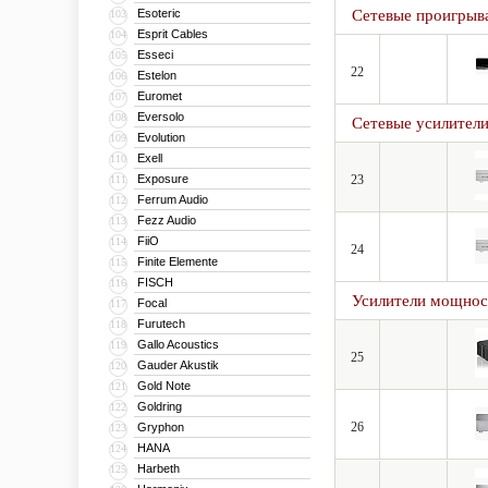
Esoteric
Сетевые проигрыв
103
Esprit Cables
104
Esseci
105
22
Estelon
106
Euromet
107
Eversolo
108
Сетевые усилител
Evolution
109
Exell
110
Exposure
23
111
Ferrum Audio
112
Fezz Audio
113
FiiO
114
24
Finite Elemente
115
FISCH
116
Усилители мощнос
Focal
117
Furutech
118
Gallo Acoustics
119
25
Gauder Akustik
120
Gold Note
121
Goldring
122
26
Gryphon
123
HANA
124
Harbeth
125