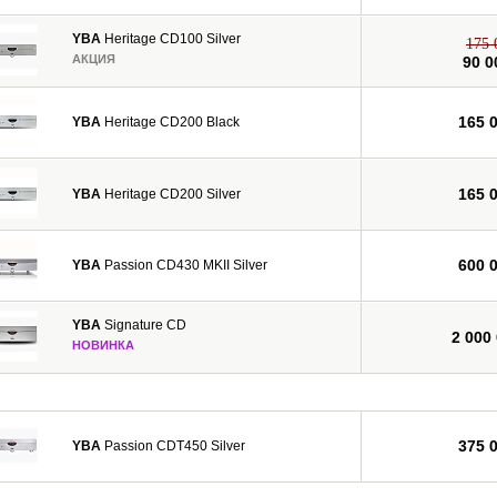
YBA
Heritage CD100 Silver
175 
АКЦИЯ
90 0
165 
YBA
Heritage CD200 Black
165 
YBA
Heritage CD200 Silver
600 
YBA
Passion CD430 MKII Silver
YBA
Signature CD
2 000
НОВИНКА
375 
YBA
Passion CDT450 Silver