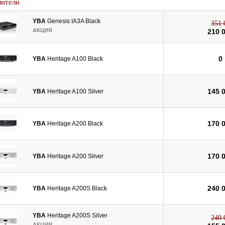
лители
YBA
Genesis IA3A Black
351 
АКЦИЯ
210 
0
YBA
Heritage A100 Black
145 
YBA
Heritage A100 Silver
170 
YBA
Heritage A200 Black
170 
YBA
Heritage A200 Silver
240 
YBA
Heritage A200S Black
YBA
Heritage A200S Silver
240 
АКЦИЯ