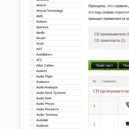
Airtech
9
Принципы, что служили 
Aktyna Technology
10
что под словом «просто
AMS
11
принцип применяется как
Anthem
12
Apertura
13
Apollo
14
CD проигрыватели
(
В линейку YBA входят — 
Arcam
15
CD транспорты
(1)
Arylic
16
стереоресивера и заканч
AST
17
Astell&Kern
18
ATC
19
«Честно говоря, я не зн
Atlas Cables
Прайс-лист
Пра
20
основатель компании YBA
Audeze
21
системы — воспроизводи
Audia Flight
22
№
Сравнить
Audience
23
Audio Analogue
24
CD проигрыватели
Audio Desk Systeme
25
Audio Note
26
Audio Physic
27
1
Audio Research
28
Audio-Technica
29
Audiolab
30
2
Audionet
31