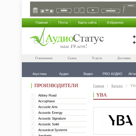
Главная
Почта
Карта сайта
Избранное
+
+
О компании
Салон
Услуги
Доставка
Акустика
Аудио
Видео
PRO АУДИО
AV-м
ПРОИЗВОДИТЕЛИ
Главная
Каталог
YB
YBA
Abbey Road
1
Accuphase
2
Accustic Arts
3
Acoustic Energy
4
Acoustic Signature
5
Acoustic Solid
6
Acoustical Systems
7
Aesthetix
8