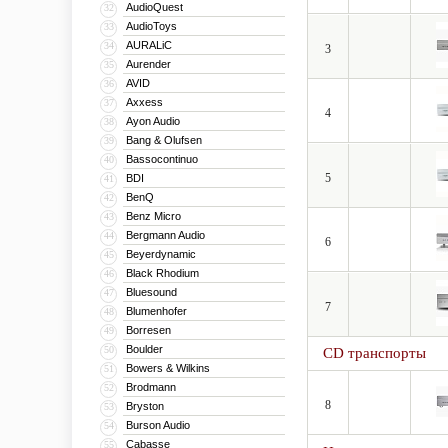
AudioQuest
32
AudioToys
33
AURALiC
34
3
Aurender
35
AVID
36
Axxess
37
4
Ayon Audio
38
Bang & Olufsen
39
Bassocontinuo
40
5
BDI
41
BenQ
42
Benz Micro
43
Bergmann Audio
44
6
Beyerdynamic
45
Black Rhodium
46
Bluesound
47
7
Blumenhofer
48
Borresen
49
Boulder
50
CD транспорты
Bowers & Wilkins
51
Brodmann
52
8
Bryston
53
Burson Audio
54
Cabasse
55