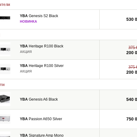
атели
YBA
Genesis S2 Black
530 
НОВИНКА
и
YBA
Heritage R100 Black
375 
АКЦИЯ
200 
YBA
Heritage R100 Silver
375 
АКЦИЯ
200 
ти
540 
YBA
Genesis A6 Black
750 
YBA
Passion A650 Silver
YBA
Signature Amp Mono