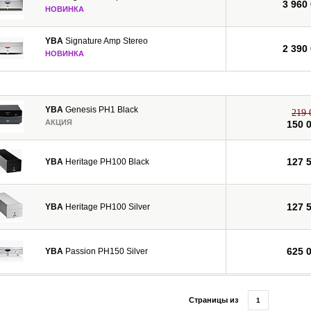
3 960
НОВИНКА
YBA
Signature Amp Stereo
2 390
НОВИНКА
YBA
Genesis PH1 Black
219 
АКЦИЯ
150 
127 
YBA
Heritage PH100 Black
127 
YBA
Heritage PH100 Silver
625 
YBA
Passion PH150 Silver
Страницы из
1