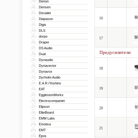
Denon
79
Densen
80
Devialet
81
16
Diapason
82
Digis
83
DLS
84
dorpo
85
17
Draper
86
DS Audio
87
Предусилители
Dual
88
Dynaudio
89
Dynavector
90
18
Dynavox
91
Dyrholm Audio
92
E.A.R./Yoshino
93
19
EAT
94
EgglestonWorks
95
Electrocompaniet
96
Elipson
97
20
EliteBoard
98
EMM Labs
99
Emotiva
100
21
EMT
101
Epos
102