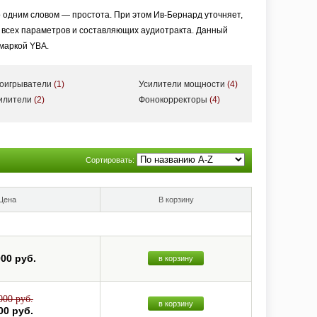
 одним словом — простота. При этом Ив-Бернард уточняет,
я всех параметров и составляющих аудиотракта. Данный
 маркой YBA.
роигрыватели
(1)
Усилители мощности
(4)
озможные вариации компонентов, начиная от весьма бюджетного
силители
(2)
Фонокорректоры
(4)
ожно отнести к классу High End.
, — рассказал в одном из своих интервью Ив-Бернард Андре,
Сортировать:
рнард очень убедительно настаивает на том, что цель Hi-Fi
.
Цена
В корзину
000 руб.
в корзину
000 руб.
в корзину
00 руб.