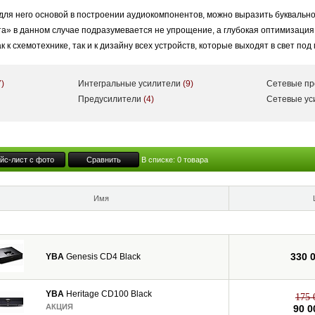
для него основой в построении аудиокомпонентов, можно выразить буквально
та» в данном случае подразумевается не упрощение, а глубокая оптимизаци
 к схемотехнике, так и к дизайну всех устройств, которые выходят в свет под
7)
Интегральные усилители
(9)
Сетевые п
Heritage, Design, Genesis, Passion и Signature — они включают в себя всев
Предусилители
(4)
Сетевые у
ивая усилителями мощности (как моно-, так и стереофоническими), которые м
аю, что такое "настоящий звук". Но я знаю, что такое эмоции и удовольствие»
йс-лист с фото
Сравнить
В списке:
0
товара
 Audio. Проведя много времени за разработкой компонентов и их схем, Ив-Бе
ть музыку и дарить слушателю эмоции, а не быть техническим инструментом
Имя
330 
YBA
Genesis CD4 Black
YBA
Heritage CD100 Black
175 
АКЦИЯ
90 0