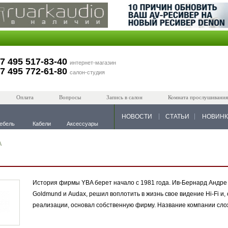
7 495 517-83-40
интернет-магазин
7 495 772-61-80
салон-студия
Оплата
Вопросы
Запись в салон
Комната прослушивания
НОВОСТИ
СТАТЬИ
НОВИН
ебель
Кабели
Аксессуары
A
История фирмы YBA берет начало с 1981 года. Ив-Бернард Андре (
Goldmund и Audax, решил воплотить в жизнь свое видение Hi-Fi 
реализации, основал собственную фирму. Название компании сло