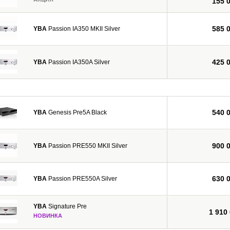
155 
585 
YBA
Passion IA350 MKII Silver
425 
YBA
Passion IA350A Silver
540 
YBA
Genesis Pre5A Black
900 
YBA
Passion PRE550 MKII Silver
630 
YBA
Passion PRE550A Silver
YBA
Signature Pre
1 910
НОВИНКА