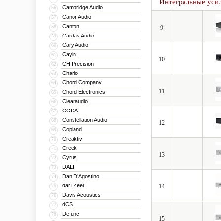
Интегральные уси
Cambridge Audio
56
Canor Audio
57
Canton
58
9
Cardas Audio
59
Cary Audio
60
Cayin
61
10
CH Precision
62
Chario
63
Chord Company
64
11
Chord Electronics
65
Clearaudio
66
CODA
67
Constellation Audio
68
12
Copland
69
Creaktiv
70
Creek
71
13
Cyrus
72
DALI
73
Dan D’Agostino
74
darTZeel
75
14
Davis Acoustics
76
dCS
77
Defunc
78
15