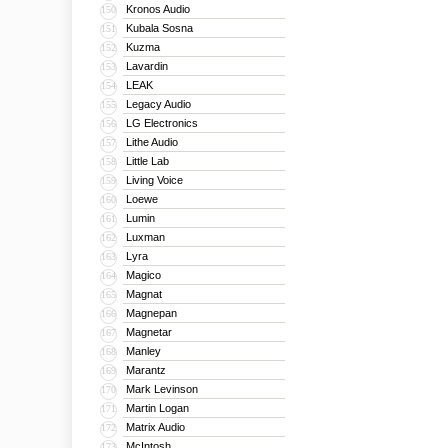
Kronos Audio
150
Kubala Sosna
151
Kuzma
152
Lavardin
153
LEAK
154
Legacy Audio
155
LG Electronics
156
Lithe Audio
157
Little Lab
158
Living Voice
159
Loewe
160
Lumin
161
Luxman
162
Lyra
163
Magico
164
Magnat
165
Magnepan
166
Magnetar
167
Manley
168
Marantz
169
Mark Levinson
170
Martin Logan
171
Matrix Audio
172
McIntosh
173