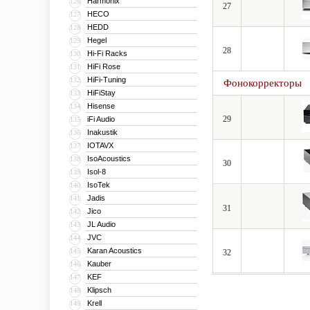
Harmonix
126
27
HECO
127
HEDD
128
Hegel
129
28
Hi-Fi Racks
130
HiFi Rose
131
HiFi-Tuning
132
Фонокорректоры
HiFiStay
133
Hisense
134
29
iFi Audio
135
Inakustik
136
IOTAVX
137
IsoAcoustics
138
30
Isol-8
139
IsoTek
140
Jadis
141
31
Jico
142
JL Audio
143
JVC
144
Karan Acoustics
145
32
Kauber
146
KEF
147
Klipsch
148
Krell
149