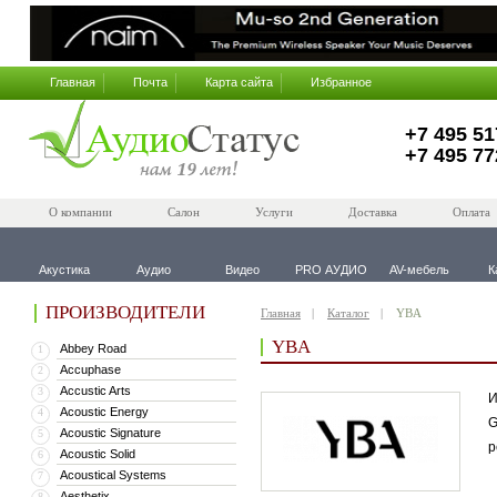
Главная
Почта
Карта сайта
Избранное
+7 495 51
+7 495 77
О компании
Салон
Услуги
Доставка
Оплата
Акустика
Аудио
Видео
PRO АУДИО
AV-мебель
К
ПРОИЗВОДИТЕЛИ
Главная
Каталог
YBA
YBA
Abbey Road
1
Accuphase
2
Accustic Arts
3
И
Acoustic Energy
4
G
Acoustic Signature
5
р
Acoustic Solid
6
Acoustical Systems
7
Aesthetix
8