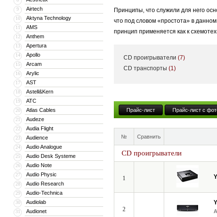
Airtech
9
Принципы, что служили для него осн
Aktyna Technology
10
что под словом «простота» в данно
AMS
11
принцип применяется как к схемотехн
Anthem
12
Apertura
13
Apollo
14
CD проигрыватели
(7)
В линейку YBA входят — Heritage, D
Arcam
15
CD транспорты
(1)
Arylic
16
стереоресивера и заканчивая усилит
AST
17
Astell&Kern
18
ATC
19
«Честно говоря, я не знаю, что тако
Atlas Cables
Прайс-лист
Прайс-лист с фот
20
основатель компании YBA Audio. Про
Audeze
21
системы — воспроизводить музыку и
Audia Flight
22
№
Сравнить
Audience
23
Audio Analogue
24
CD проигрыватели
Audio Desk Systeme
25
Audio Note
26
Audio Physic
27
1
Audio Research
28
Audio-Technica
29
Audiolab
30
2
Audionet
31