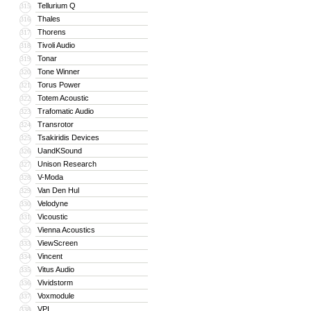
Tellurium Q
315
Thales
316
Thorens
317
Tivoli Audio
318
Tonar
319
Tone Winner
320
Torus Power
321
Totem Acoustic
322
Trafomatic Audio
323
Transrotor
324
Tsakiridis Devices
325
UandKSound
326
Unison Research
327
V-Moda
328
Van Den Hul
329
Velodyne
330
Vicoustic
331
Vienna Acoustics
332
ViewScreen
333
Vincent
334
Vitus Audio
335
Vividstorm
336
Voxmodule
337
VPI
338