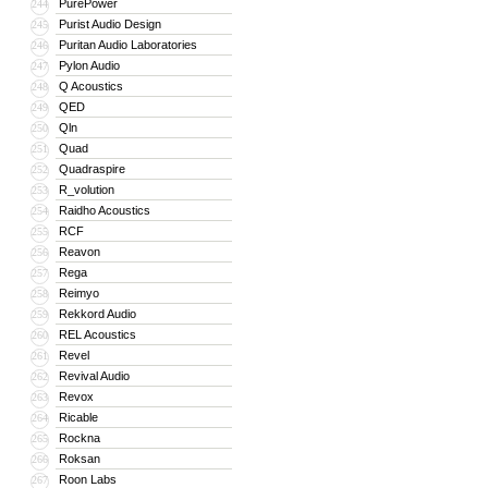
PurePower
244
Purist Audio Design
245
Puritan Audio Laboratories
246
Pylon Audio
247
Q Acoustics
248
QED
249
Qln
250
Quad
251
Quadraspire
252
R_volution
253
Raidho Acoustics
254
RCF
255
Reavon
256
Rega
257
Reimyo
258
Rekkord Audio
259
REL Acoustics
260
Revel
261
Revival Audio
262
Revox
263
Ricable
264
Rockna
265
Roksan
266
Roon Labs
267