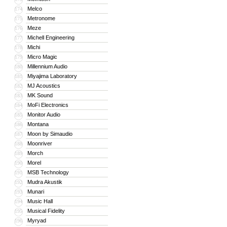
Melco
174
Metronome
175
Meze
176
Michell Engineering
177
Michi
178
Micro Magic
179
Millennium Audio
180
Miyajima Laboratory
181
MJ Acoustics
182
MK Sound
183
MoFi Electronics
184
Monitor Audio
185
Montana
186
Moon by Simaudio
187
Moonriver
188
Morch
189
Morel
190
MSB Technology
191
Mudra Akustik
192
Munari
193
Music Hall
194
Musical Fidelity
195
Myryad
196