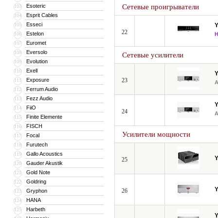
Esoteric
Сетевые проигрыватели
103
Esprit Cables
104
Esseci
105
22
Estelon
106
Euromet
107
Eversolo
108
Сетевые усилители
Evolution
109
Exell
110
Exposure
23
111
Ferrum Audio
112
Fezz Audio
113
FiiO
114
24
Finite Elemente
115
FISCH
116
Усилители мощности
Focal
117
Furutech
118
Gallo Acoustics
119
25
Gauder Akustik
120
Gold Note
121
Goldring
122
26
Gryphon
123
HANA
124
Harbeth
125