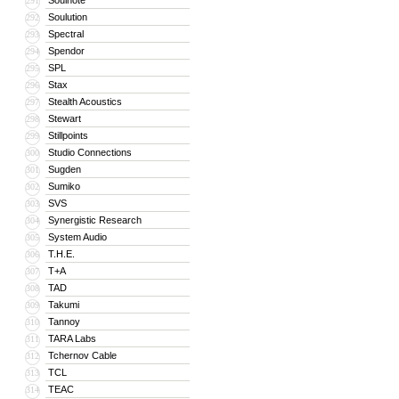
Soulnote
291
Soulution
292
Spectral
293
Spendor
294
SPL
295
Stax
296
Stealth Acoustics
297
Stewart
298
Stillpoints
299
Studio Connections
300
Sugden
301
Sumiko
302
SVS
303
Synergistic Research
304
System Audio
305
T.H.E.
306
T+A
307
TAD
308
Takumi
309
Tannoy
310
TARA Labs
311
Tchernov Cable
312
TCL
313
TEAC
314