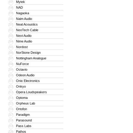
Mytek
197
NAD
198
Nagaoka
199
Naim Audio
200
Neat Acoustics
201
NeoTech Cable
202
Next Audio
203
Nime Audio
204
Nordost
205
NorStone Design
206
Nottingham Analogue
207
NuForce
208
Octavio
209
Odeon Audio
210
Onix Electronics
211
Onkyo
212
Opera Loudspeakers
213
Optoma
214
Orpheus Lab
215
Ortofon
216
Paradigm
217
Parasound
218
Pass Labs
219
Pathos
220