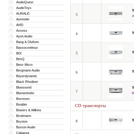
AudioQuest
32
AudioToys
33
AURALiC
34
3
Aurender
35
AVID
36
Axxess
37
4
Ayon Audio
38
Bang & Olufsen
39
Bassocontinuo
40
5
BDI
41
BenQ
42
Benz Micro
43
Bergmann Audio
44
6
Beyerdynamic
45
Black Rhodium
46
Bluesound
47
7
Blumenhofer
48
Borresen
49
Boulder
50
CD транспорты
Bowers & Wilkins
51
Brodmann
52
8
Bryston
53
Burson Audio
54
Cabasse
55