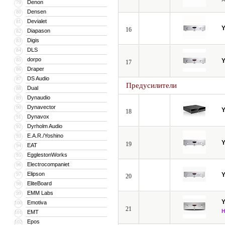
Denon
79
Densen
80
Devialet
81
16
Diapason
82
Digis
83
DLS
84
dorpo
85
17
Draper
86
DS Audio
87
Предусилители
Dual
88
Dynaudio
89
Dynavector
90
18
Dynavox
91
Dyrholm Audio
92
E.A.R./Yoshino
93
19
EAT
94
EgglestonWorks
95
Electrocompaniet
96
Elipson
97
20
EliteBoard
98
EMM Labs
99
Emotiva
100
21
EMT
101
Epos
102