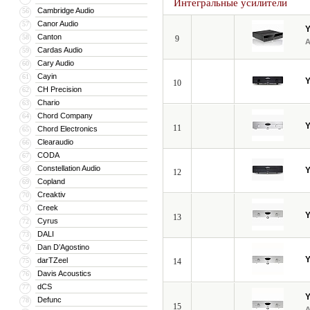
Интегральные усилители
Cambridge Audio
56
Canor Audio
57
Canton
58
9
Cardas Audio
59
Cary Audio
60
Cayin
61
10
CH Precision
62
Chario
63
Chord Company
64
11
Chord Electronics
65
Clearaudio
66
CODA
67
Constellation Audio
68
12
Copland
69
Creaktiv
70
Creek
71
13
Cyrus
72
DALI
73
Dan D’Agostino
74
darTZeel
75
14
Davis Acoustics
76
dCS
77
Defunc
78
15