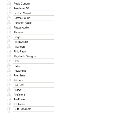
Peak Consult
221
Peerless-AV
222
Perfect Sound
223
PerfectSound
224
Perlisten Audio
225
Phaze Audio
226
Phonon
227
Piega
228
Pilium Audio
229
Pillartech
230
Pink Faun
231
Playback Designs
232
Plixir
233
PMC
234
Powergrip
235
Premiera
236
Primare
237
Pro-Ject
238
ProAc
239
Proficient
240
ProPower
241
PS Audio
242
PSB Speakers
243