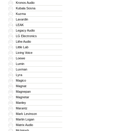
Kronos Audio
150
Kubala Sosna
151
Kuzma
152
Lavardin
153
LEAK
154
Legacy Audio
155
LG Electronics
156
Lithe Audio
157
Little Lab
158
Living Voice
159
Loewe
160
Lumin
161
Luxman
162
Lyra
163
Magico
164
Magnat
165
Magnepan
166
Magnetar
167
Manley
168
Marantz
169
Mark Levinson
170
Martin Logan
171
Matrix Audio
172
McIntosh
173