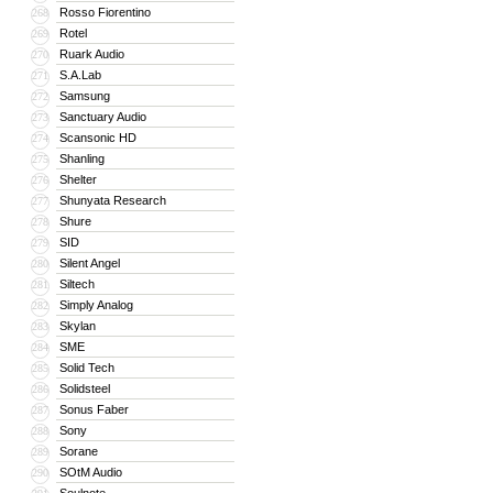
Rosso Fiorentino
268
Rotel
269
Ruark Audio
270
S.A.Lab
271
Samsung
272
Sanctuary Audio
273
Scansonic HD
274
Shanling
275
Shelter
276
Shunyata Research
277
Shure
278
SID
279
Silent Angel
280
Siltech
281
Simply Analog
282
Skylan
283
SME
284
Solid Tech
285
Solidsteel
286
Sonus Faber
287
Sony
288
Sorane
289
SOtM Audio
290