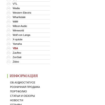
VTL
339
Wadia
340
Western Electric
341
Wharfedale
342
WiiM
343
Wilson Audio
344
Wireworld
345
Wolf von Langa
346
X-quisite
347
Yamaha
348
YBA
349
Zavfino
350
ZenSati
351
Zidoo
352
ИНФОРМАЦИЯ
ОБ АУДИОСТАТУСЕ
РОЗНИЧНАЯ ПРОДАЖА
ПОРТФОЛИО
СТАТЬИ И ОБЗОРЫ
НОВОСТИ
ОТЗЫВЫ