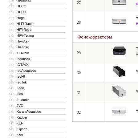
Harmonix
126
27
HECO
127
HEDD
128
Hegel
129
28
Hi-Fi Racks
130
HiFi Rose
131
HiFi-Tuning
132
Фонокорректоры
HiFiStay
133
Hisense
134
29
iFi Audio
135
Inakustik
136
IOTAVX
137
IsoAcoustics
138
30
Isol-8
139
IsoTek
140
Jadis
141
31
Jico
142
JL Audio
143
JVC
144
Karan Acoustics
145
32
Kauber
146
KEF
147
Klipsch
148
Krell
149