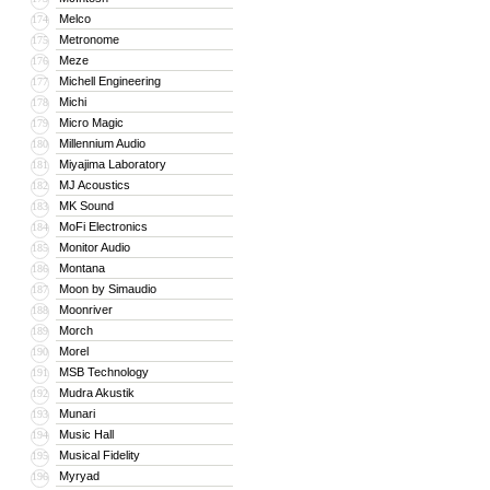
Melco
174
Metronome
175
Meze
176
Michell Engineering
177
Michi
178
Micro Magic
179
Millennium Audio
180
Miyajima Laboratory
181
MJ Acoustics
182
MK Sound
183
MoFi Electronics
184
Monitor Audio
185
Montana
186
Moon by Simaudio
187
Moonriver
188
Morch
189
Morel
190
MSB Technology
191
Mudra Akustik
192
Munari
193
Music Hall
194
Musical Fidelity
195
Myryad
196