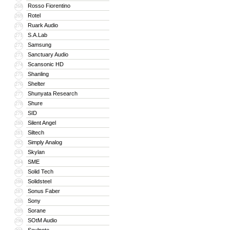
Rosso Fiorentino
268
Rotel
269
Ruark Audio
270
S.A.Lab
271
Samsung
272
Sanctuary Audio
273
Scansonic HD
274
Shanling
275
Shelter
276
Shunyata Research
277
Shure
278
SID
279
Silent Angel
280
Siltech
281
Simply Analog
282
Skylan
283
SME
284
Solid Tech
285
Solidsteel
286
Sonus Faber
287
Sony
288
Sorane
289
SOtM Audio
290