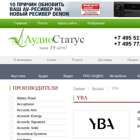
Главная
Почта
Карта сайта
Избранное
+7 495 51
+7 495 77
О компании
Салон
Услуги
Доставка
Оплата
Акустика
Аудио
Видео
PRO АУДИО
AV-мебель
К
ПРОИЗВОДИТЕЛИ
Главная
Каталог
YBA
YBA
Abbey Road
1
Accuphase
2
Accustic Arts
3
И
Acoustic Energy
4
G
Acoustic Signature
5
р
Acoustic Solid
6
Acoustical Systems
7
Aesthetix
8