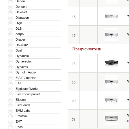
Denon
79
Densen
80
Devialet
81
16
Diapason
82
Digis
83
DLS
84
dorpo
85
17
Draper
86
DS Audio
87
Предусилители
Dual
88
Dynaudio
89
Dynavector
90
18
Dynavox
91
Dyrholm Audio
92
E.A.R./Yoshino
93
19
EAT
94
EgglestonWorks
95
Electrocompaniet
96
Elipson
97
20
EliteBoard
98
EMM Labs
99
Emotiva
100
21
EMT
101
Epos
102