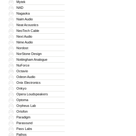
Mytek
197
NAD
198
Nagaoka
199
Naim Audio
200
Neat Acoustics
201
NeoTech Cable
202
Next Audio
203
Nime Audio
204
Nordost
205
NorStone Design
206
Nottingham Analogue
207
NuForce
208
Octavio
209
Odeon Audio
210
Onix Electronics
211
Onkyo
212
Opera Loudspeakers
213
Optoma
214
Orpheus Lab
215
Ortofon
216
Paradigm
217
Parasound
218
Pass Labs
219
Pathos
220