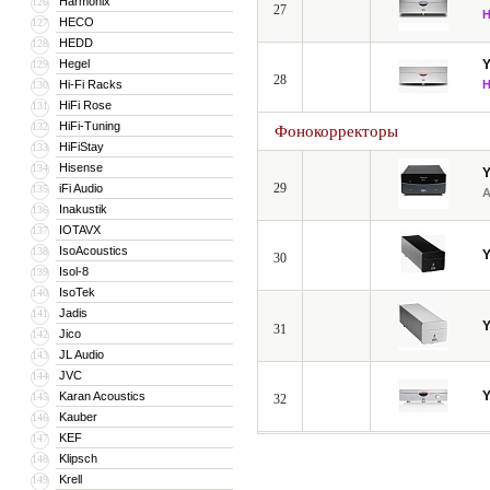
Harmonix
126
27
HECO
127
HEDD
128
Hegel
129
28
Hi-Fi Racks
130
HiFi Rose
131
HiFi-Tuning
132
Фонокорректоры
HiFiStay
133
Hisense
134
29
iFi Audio
135
Inakustik
136
IOTAVX
137
IsoAcoustics
138
30
Isol-8
139
IsoTek
140
Jadis
141
31
Jico
142
JL Audio
143
JVC
144
Karan Acoustics
145
32
Kauber
146
KEF
147
Klipsch
148
Krell
149