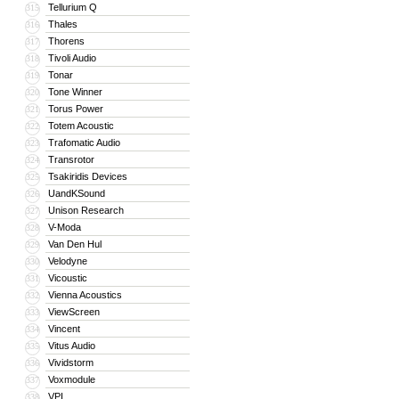
Tellurium Q
315
Thales
316
Thorens
317
Tivoli Audio
318
Tonar
319
Tone Winner
320
Torus Power
321
Totem Acoustic
322
Trafomatic Audio
323
Transrotor
324
Tsakiridis Devices
325
UandKSound
326
Unison Research
327
V-Moda
328
Van Den Hul
329
Velodyne
330
Vicoustic
331
Vienna Acoustics
332
ViewScreen
333
Vincent
334
Vitus Audio
335
Vividstorm
336
Voxmodule
337
VPI
338