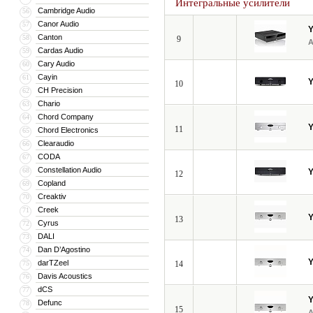
Интегральные усилители
Cambridge Audio
56
Canor Audio
57
Canton
58
9
Cardas Audio
59
Cary Audio
60
Cayin
61
10
CH Precision
62
Chario
63
Chord Company
64
11
Chord Electronics
65
Clearaudio
66
CODA
67
Constellation Audio
68
12
Copland
69
Creaktiv
70
Creek
71
13
Cyrus
72
DALI
73
Dan D’Agostino
74
darTZeel
75
14
Davis Acoustics
76
dCS
77
Defunc
78
15