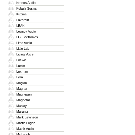
Kronos Audio
150
Kubala Sosna
151
Kuzma
152
Lavardin
153
LEAK
154
Legacy Audio
155
LG Electronics
156
Lithe Audio
157
Little Lab
158
Living Voice
159
Loewe
160
Lumin
161
Luxman
162
Lyra
163
Magico
164
Magnat
165
Magnepan
166
Magnetar
167
Manley
168
Marantz
169
Mark Levinson
170
Martin Logan
171
Matrix Audio
172
McIntosh
173