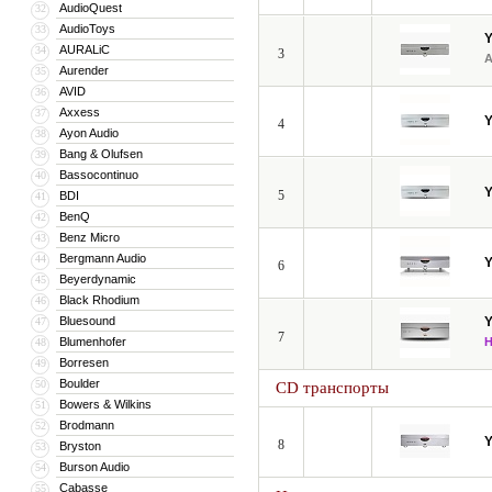
AudioQuest
32
AudioToys
33
AURALiC
34
3
Aurender
35
AVID
36
Axxess
37
4
Ayon Audio
38
Bang & Olufsen
39
Bassocontinuo
40
5
BDI
41
BenQ
42
Benz Micro
43
Bergmann Audio
44
6
Beyerdynamic
45
Black Rhodium
46
Bluesound
47
7
Blumenhofer
48
Borresen
49
Boulder
50
CD транспорты
Bowers & Wilkins
51
Brodmann
52
8
Bryston
53
Burson Audio
54
Cabasse
55