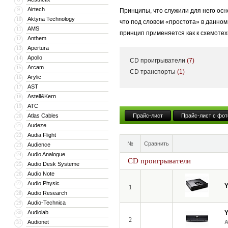
Airtech
9
Принципы, что служили для него осн
Aktyna Technology
10
что под словом «простота» в данно
AMS
11
принцип применяется как к схемотехн
Anthem
12
Apertura
13
Apollo
14
CD проигрыватели
(7)
В линейку YBA входят — Heritage, D
Arcam
15
CD транспорты
(1)
Arylic
16
стереоресивера и заканчивая усилит
AST
17
Astell&Kern
18
ATC
19
«Честно говоря, я не знаю, что тако
Atlas Cables
Прайс-лист
Прайс-лист с фот
20
основатель компании YBA Audio. Про
Audeze
21
системы — воспроизводить музыку и
Audia Flight
22
№
Сравнить
Audience
23
Audio Analogue
24
CD проигрыватели
Audio Desk Systeme
25
Audio Note
26
Audio Physic
27
1
Audio Research
28
Audio-Technica
29
Audiolab
30
2
Audionet
31