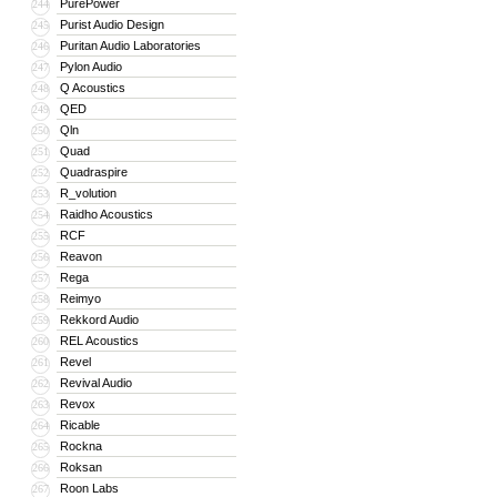
PurePower
244
Purist Audio Design
245
Puritan Audio Laboratories
246
Pylon Audio
247
Q Acoustics
248
QED
249
Qln
250
Quad
251
Quadraspire
252
R_volution
253
Raidho Acoustics
254
RCF
255
Reavon
256
Rega
257
Reimyo
258
Rekkord Audio
259
REL Acoustics
260
Revel
261
Revival Audio
262
Revox
263
Ricable
264
Rockna
265
Roksan
266
Roon Labs
267