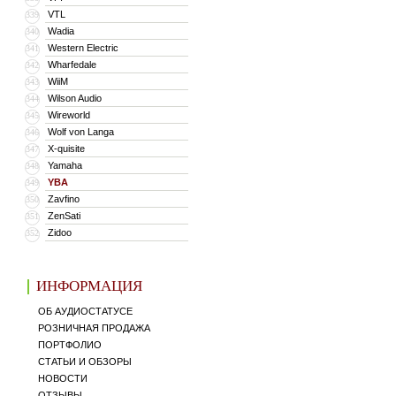
VTL
339
Wadia
340
Western Electric
341
Wharfedale
342
WiiM
343
Wilson Audio
344
Wireworld
345
Wolf von Langa
346
X-quisite
347
Yamaha
348
YBA
349
Zavfino
350
ZenSati
351
Zidoo
352
ИНФОРМАЦИЯ
ОБ АУДИОСТАТУСЕ
РОЗНИЧНАЯ ПРОДАЖА
ПОРТФОЛИО
СТАТЬИ И ОБЗОРЫ
НОВОСТИ
ОТЗЫВЫ