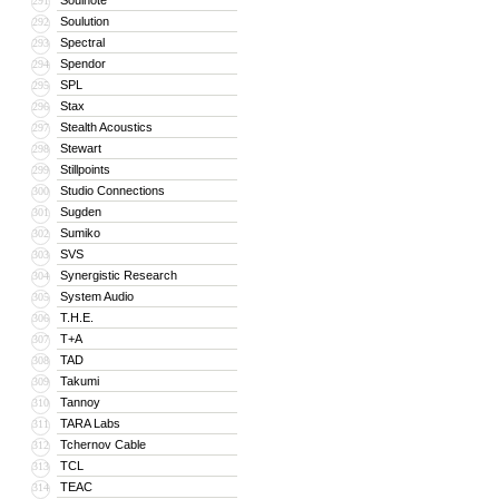
Soulnote
291
Soulution
292
Spectral
293
Spendor
294
SPL
295
Stax
296
Stealth Acoustics
297
Stewart
298
Stillpoints
299
Studio Connections
300
Sugden
301
Sumiko
302
SVS
303
Synergistic Research
304
System Audio
305
T.H.E.
306
T+A
307
TAD
308
Takumi
309
Tannoy
310
TARA Labs
311
Tchernov Cable
312
TCL
313
TEAC
314