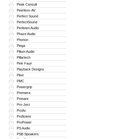
Peak Consult
221
Peerless-AV
222
Perfect Sound
223
PerfectSound
224
Perlisten Audio
225
Phaze Audio
226
Phonon
227
Piega
228
Pilium Audio
229
Pillartech
230
Pink Faun
231
Playback Designs
232
Plixir
233
PMC
234
Powergrip
235
Premiera
236
Primare
237
Pro-Ject
238
ProAc
239
Proficient
240
ProPower
241
PS Audio
242
PSB Speakers
243