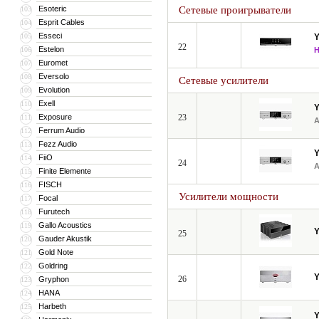
Esoteric
Сетевые проигрыватели
103
Esprit Cables
104
Esseci
105
22
Estelon
106
Euromet
107
Eversolo
108
Сетевые усилители
Evolution
109
Exell
110
Exposure
23
111
Ferrum Audio
112
Fezz Audio
113
FiiO
114
24
Finite Elemente
115
FISCH
116
Усилители мощности
Focal
117
Furutech
118
Gallo Acoustics
119
25
Gauder Akustik
120
Gold Note
121
Goldring
122
26
Gryphon
123
HANA
124
Harbeth
125