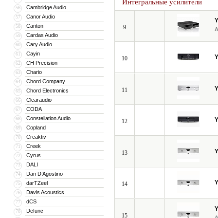
Интегральные усилители
Cambridge Audio
56
Canor Audio
57
Canton
58
9
Cardas Audio
59
Cary Audio
60
Cayin
61
10
CH Precision
62
Chario
63
Chord Company
64
11
Chord Electronics
65
Clearaudio
66
CODA
67
Constellation Audio
68
12
Copland
69
Creaktiv
70
Creek
71
13
Cyrus
72
DALI
73
Dan D’Agostino
74
darTZeel
75
14
Davis Acoustics
76
dCS
77
Defunc
78
15