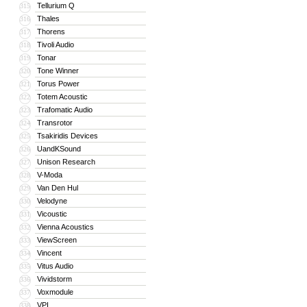
Tellurium Q
315
Thales
316
Thorens
317
Tivoli Audio
318
Tonar
319
Tone Winner
320
Torus Power
321
Totem Acoustic
322
Trafomatic Audio
323
Transrotor
324
Tsakiridis Devices
325
UandKSound
326
Unison Research
327
V-Moda
328
Van Den Hul
329
Velodyne
330
Vicoustic
331
Vienna Acoustics
332
ViewScreen
333
Vincent
334
Vitus Audio
335
Vividstorm
336
Voxmodule
337
VPI
338