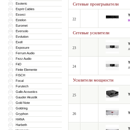
Esoteric
Сетевые проигрыватели
103
Esprit Cables
104
Esseci
105
22
Estelon
106
Euromet
107
Eversolo
108
Сетевые усилители
Evolution
109
Exell
110
Exposure
23
111
Ferrum Audio
112
Fezz Audio
113
FiiO
114
24
Finite Elemente
115
FISCH
116
Усилители мощности
Focal
117
Furutech
118
Gallo Acoustics
119
25
Gauder Akustik
120
Gold Note
121
Goldring
122
26
Gryphon
123
HANA
124
Harbeth
125