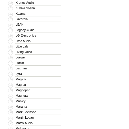
Kronos Audio
150
Kubala Sosna
151
Kuzma
152
Lavardin
153
LEAK
154
Legacy Audio
155
LG Electronics
156
Lithe Audio
157
Little Lab
158
Living Voice
159
Loewe
160
Lumin
161
Luxman
162
Lyra
163
Magico
164
Magnat
165
Magnepan
166
Magnetar
167
Manley
168
Marantz
169
Mark Levinson
170
Martin Logan
171
Matrix Audio
172
McIntosh
173