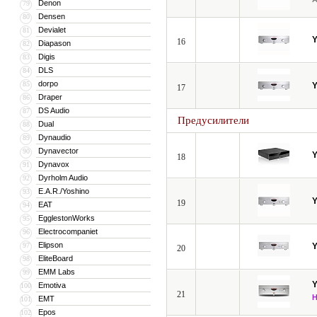
Denon
79
Densen
80
Devialet
81
16
Diapason
82
Digis
83
DLS
84
dorpo
85
17
Draper
86
DS Audio
87
Предусилители
Dual
88
Dynaudio
89
Dynavector
90
18
Dynavox
91
Dyrholm Audio
92
E.A.R./Yoshino
93
19
EAT
94
EgglestonWorks
95
Electrocompaniet
96
Elipson
97
20
EliteBoard
98
EMM Labs
99
Emotiva
100
21
EMT
101
Epos
102