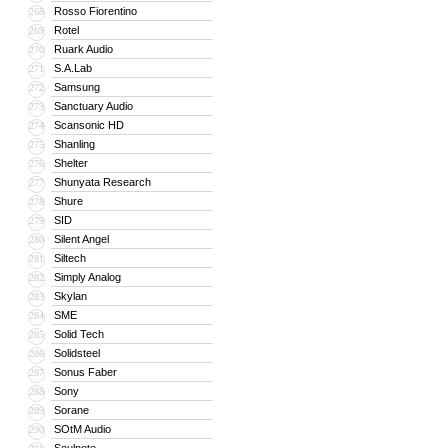
Rosso Fiorentino
268
Rotel
269
Ruark Audio
270
S.A.Lab
271
Samsung
272
Sanctuary Audio
273
Scansonic HD
274
Shanling
275
Shelter
276
Shunyata Research
277
Shure
278
SID
279
Silent Angel
280
Siltech
281
Simply Analog
282
Skylan
283
SME
284
Solid Tech
285
Solidsteel
286
Sonus Faber
287
Sony
288
Sorane
289
SOtM Audio
290