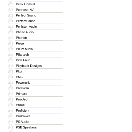
Peak Consult
221
Peerless-AV
222
Perfect Sound
223
PerfectSound
224
Perlisten Audio
225
Phaze Audio
226
Phonon
227
Piega
228
Pilium Audio
229
Pillartech
230
Pink Faun
231
Playback Designs
232
Plixir
233
PMC
234
Powergrip
235
Premiera
236
Primare
237
Pro-Ject
238
ProAc
239
Proficient
240
ProPower
241
PS Audio
242
PSB Speakers
243