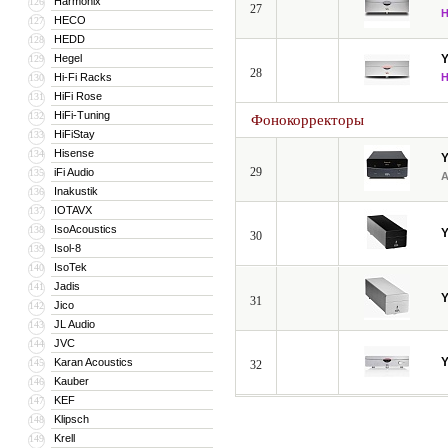
Harmonix
126
27
HECO
127
HEDD
128
Hegel
129
28
Hi-Fi Racks
130
HiFi Rose
131
HiFi-Tuning
132
Фонокорректоры
HiFiStay
133
Hisense
134
29
iFi Audio
135
Inakustik
136
IOTAVX
137
IsoAcoustics
138
30
Isol-8
139
IsoTek
140
Jadis
141
31
Jico
142
JL Audio
143
JVC
144
Karan Acoustics
145
32
Kauber
146
KEF
147
Klipsch
148
Krell
149