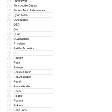
PurePower
244
Purist Audio Design
245
Puritan Audio Laboratories
246
Pylon Audio
247
Q Acoustics
248
QED
249
Qln
250
Quad
251
Quadraspire
252
R_volution
253
Raidho Acoustics
254
RCF
255
Reavon
256
Rega
257
Reimyo
258
Rekkord Audio
259
REL Acoustics
260
Revel
261
Revival Audio
262
Revox
263
Ricable
264
Rockna
265
Roksan
266
Roon Labs
267