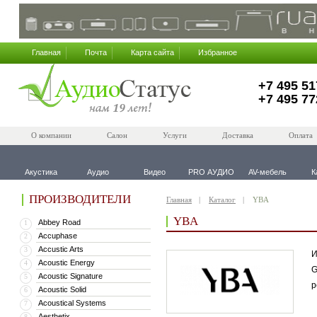
Главная
Почта
Карта сайта
Избранное
+7 495 51
+7 495 77
О компании
Салон
Услуги
Доставка
Оплата
Акустика
Аудио
Видео
PRO АУДИО
AV-мебель
К
ПРОИЗВОДИТЕЛИ
Главная
Каталог
YBA
YBA
Abbey Road
1
Accuphase
2
Accustic Arts
3
И
Acoustic Energy
4
G
Acoustic Signature
5
р
Acoustic Solid
6
Acoustical Systems
7
Aesthetix
8