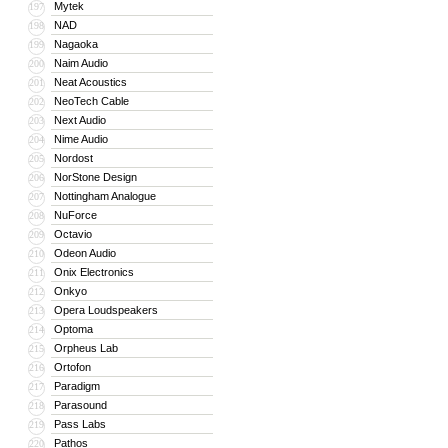
Mytek
197
NAD
198
Nagaoka
199
Naim Audio
200
Neat Acoustics
201
NeoTech Cable
202
Next Audio
203
Nime Audio
204
Nordost
205
NorStone Design
206
Nottingham Analogue
207
NuForce
208
Octavio
209
Odeon Audio
210
Onix Electronics
211
Onkyo
212
Opera Loudspeakers
213
Optoma
214
Orpheus Lab
215
Ortofon
216
Paradigm
217
Parasound
218
Pass Labs
219
Pathos
220