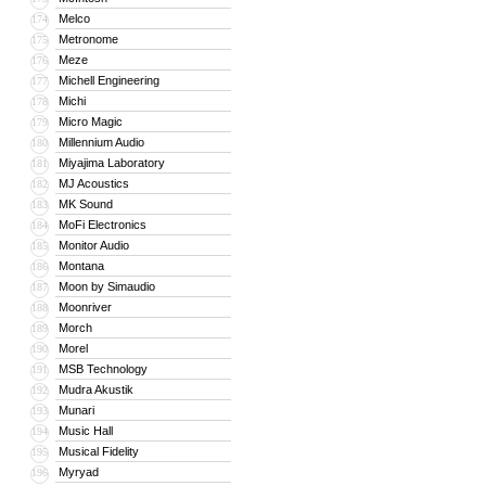
Melco
174
Metronome
175
Meze
176
Michell Engineering
177
Michi
178
Micro Magic
179
Millennium Audio
180
Miyajima Laboratory
181
MJ Acoustics
182
MK Sound
183
MoFi Electronics
184
Monitor Audio
185
Montana
186
Moon by Simaudio
187
Moonriver
188
Morch
189
Morel
190
MSB Technology
191
Mudra Akustik
192
Munari
193
Music Hall
194
Musical Fidelity
195
Myryad
196