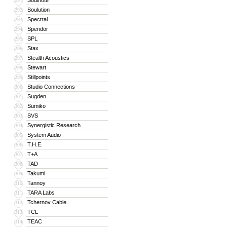
Soulnote
291
Soulution
292
Spectral
293
Spendor
294
SPL
295
Stax
296
Stealth Acoustics
297
Stewart
298
Stillpoints
299
Studio Connections
300
Sugden
301
Sumiko
302
SVS
303
Synergistic Research
304
System Audio
305
T.H.E.
306
T+A
307
TAD
308
Takumi
309
Tannoy
310
TARA Labs
311
Tchernov Cable
312
TCL
313
TEAC
314