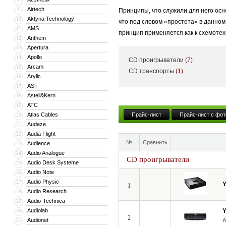
Airtech
9
Принципы, что служили для него осн
Aktyna Technology
10
что под словом «простота» в данно
AMS
11
принцип применяется как к схемотехн
Anthem
12
Apertura
13
Apollo
14
CD проигрыватели
(7)
В линейку YBA входят — Heritage, D
Arcam
15
CD транспорты
(1)
Arylic
16
стереоресивера и заканчивая усилит
AST
17
Astell&Kern
18
ATC
19
«Честно говоря, я не знаю, что тако
Atlas Cables
Прайс-лист
Прайс-лист с фот
20
основатель компании YBA Audio. Про
Audeze
21
системы — воспроизводить музыку и
Audia Flight
22
№
Сравнить
Audience
23
Audio Analogue
24
CD проигрыватели
Audio Desk Systeme
25
Audio Note
26
Audio Physic
27
1
Audio Research
28
Audio-Technica
29
Audiolab
30
2
Audionet
31