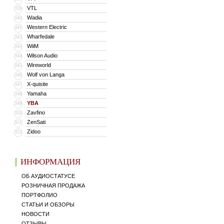
VTL
339
Wadia
340
Western Electric
341
Wharfedale
342
WiiM
343
Wilson Audio
344
Wireworld
345
Wolf von Langa
346
X-quisite
347
Yamaha
348
YBA
349
Zavfino
350
ZenSati
351
Zidoo
352
ИНФОРМАЦИЯ
ОБ АУДИОСТАТУСЕ
РОЗНИЧНАЯ ПРОДАЖА
ПОРТФОЛИО
СТАТЬИ И ОБЗОРЫ
НОВОСТИ
ОТЗЫВЫ