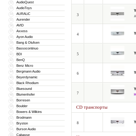
AudioQuest
32
AudioToys
33
AURALiC
34
3
Aurender
35
AVID
36
Axxess
37
4
Ayon Audio
38
Bang & Olufsen
39
Bassocontinuo
40
5
BDI
41
BenQ
42
Benz Micro
43
Bergmann Audio
44
6
Beyerdynamic
45
Black Rhodium
46
Bluesound
47
7
Blumenhofer
48
Borresen
49
Boulder
50
CD транспорты
Bowers & Wilkins
51
Brodmann
52
8
Bryston
53
Burson Audio
54
Cabasse
55