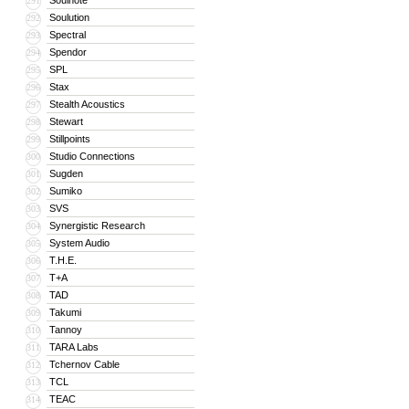
Soulnote
291
Soulution
292
Spectral
293
Spendor
294
SPL
295
Stax
296
Stealth Acoustics
297
Stewart
298
Stillpoints
299
Studio Connections
300
Sugden
301
Sumiko
302
SVS
303
Synergistic Research
304
System Audio
305
T.H.E.
306
T+A
307
TAD
308
Takumi
309
Tannoy
310
TARA Labs
311
Tchernov Cable
312
TCL
313
TEAC
314