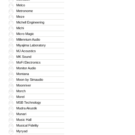
Melco
174
Metronome
175
Meze
176
Michell Engineering
177
Michi
178
Micro Magic
179
Millennium Audio
180
Miyajima Laboratory
181
MJ Acoustics
182
MK Sound
183
MoFi Electronics
184
Monitor Audio
185
Montana
186
Moon by Simaudio
187
Moonriver
188
Morch
189
Morel
190
MSB Technology
191
Mudra Akustik
192
Munari
193
Music Hall
194
Musical Fidelity
195
Myryad
196