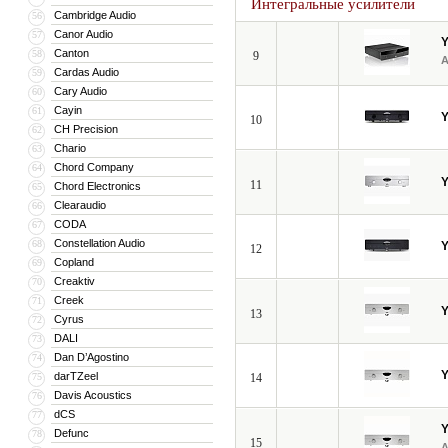
Интегральные усилители
Cambridge Audio
56
Canor Audio
57
Canton
58
9
Cardas Audio
59
Cary Audio
60
Cayin
61
10
CH Precision
62
Chario
63
Chord Company
64
11
Chord Electronics
65
Clearaudio
66
CODA
67
Constellation Audio
68
12
Copland
69
Creaktiv
70
Creek
71
13
Cyrus
72
DALI
73
Dan D’Agostino
74
darTZeel
75
14
Davis Acoustics
76
dCS
77
Defunc
78
15