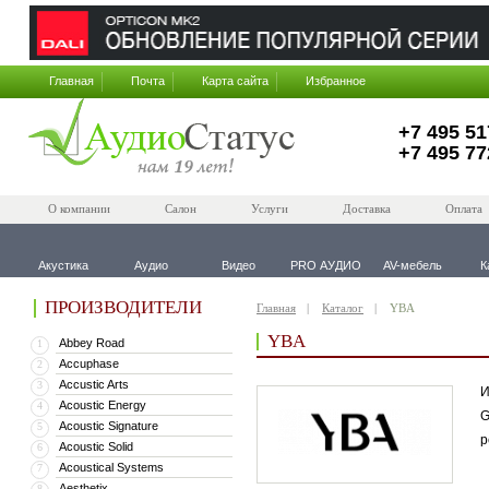
Главная
Почта
Карта сайта
Избранное
+7 495 51
+7 495 77
О компании
Салон
Услуги
Доставка
Оплата
Акустика
Аудио
Видео
PRO АУДИО
AV-мебель
К
ПРОИЗВОДИТЕЛИ
Главная
Каталог
YBA
YBA
Abbey Road
1
Accuphase
2
Accustic Arts
3
И
Acoustic Energy
4
G
Acoustic Signature
5
р
Acoustic Solid
6
Acoustical Systems
7
Aesthetix
8