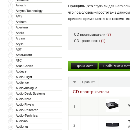
Airtech
9
Принципы, что служили для него осн
Aktyna Technology
10
что под словом «простота» в данно
AMS
11
принцип применяется как к схемотехн
Anthem
12
Apertura
13
Apollo
14
CD проигрыватели
(7)
В линейку YBA входят — Heritage, D
Arcam
15
CD транспорты
(1)
Arylic
16
стереоресивера и заканчивая усилит
AST
17
Astell&Kern
18
ATC
19
«Честно говоря, я не знаю, что тако
Atlas Cables
Прайс-лист
Прайс-лист с фот
20
основатель компании YBA Audio. Про
Audeze
21
системы — воспроизводить музыку и
Audia Flight
22
№
Сравнить
Audience
23
Audio Analogue
24
CD проигрыватели
Audio Desk Systeme
25
Audio Note
26
Audio Physic
27
1
Audio Research
28
Audio-Technica
29
Audiolab
30
2
Audionet
31