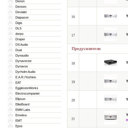
Denon
79
Densen
80
Devialet
81
16
Diapason
82
Digis
83
DLS
84
dorpo
85
17
Draper
86
DS Audio
87
Предусилители
Dual
88
Dynaudio
89
Dynavector
90
18
Dynavox
91
Dyrholm Audio
92
E.A.R./Yoshino
93
19
EAT
94
EgglestonWorks
95
Electrocompaniet
96
Elipson
97
20
EliteBoard
98
EMM Labs
99
Emotiva
100
21
EMT
101
Epos
102