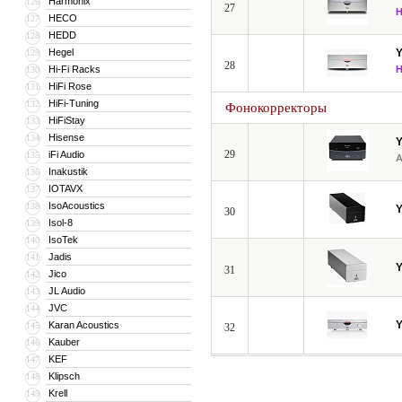
Harmonix
126
27
HECO
127
HEDD
128
Hegel
129
28
Hi-Fi Racks
130
HiFi Rose
131
HiFi-Tuning
132
Фонокорректоры
HiFiStay
133
Hisense
134
29
iFi Audio
135
Inakustik
136
IOTAVX
137
IsoAcoustics
138
30
Isol-8
139
IsoTek
140
Jadis
141
31
Jico
142
JL Audio
143
JVC
144
Karan Acoustics
145
32
Kauber
146
KEF
147
Klipsch
148
Krell
149