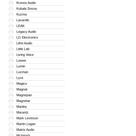
Kronos Audio
150
Kubala Sosna
151
Kuzma
152
Lavardin
153
LEAK
154
Legacy Audio
155
LG Electronics
156
Lithe Audio
157
Little Lab
158
Living Voice
159
Loewe
160
Lumin
161
Luxman
162
Lyra
163
Magico
164
Magnat
165
Magnepan
166
Magnetar
167
Manley
168
Marantz
169
Mark Levinson
170
Martin Logan
171
Matrix Audio
172
McIntosh
173