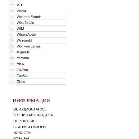
VTL
339
Wadia
340
Western Electric
341
Wharfedale
342
WiiM
343
Wilson Audio
344
Wireworld
345
Wolf von Langa
346
X-quisite
347
Yamaha
348
YBA
349
Zavfino
350
ZenSati
351
Zidoo
352
ИНФОРМАЦИЯ
ОБ АУДИОСТАТУСЕ
РОЗНИЧНАЯ ПРОДАЖА
ПОРТФОЛИО
СТАТЬИ И ОБЗОРЫ
НОВОСТИ
ОТЗЫВЫ