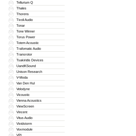
Tellurium Q
315
Thales
316
Thorens
317
Tivoli Audio
318
Tonar
319
Tone Winner
320
Torus Power
321
Totem Acoustic
322
Trafomatic Audio
323
Transrotor
324
Tsakiridis Devices
325
UandKSound
326
Unison Research
327
V-Moda
328
Van Den Hul
329
Velodyne
330
Vicoustic
331
Vienna Acoustics
332
ViewScreen
333
Vincent
334
Vitus Audio
335
Vividstorm
336
Voxmodule
337
VPI
338