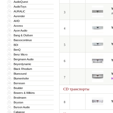
AudioQuest
32
AudioToys
33
AURALiC
34
3
Aurender
35
AVID
36
Axxess
37
4
Ayon Audio
38
Bang & Olufsen
39
Bassocontinuo
40
5
BDI
41
BenQ
42
Benz Micro
43
Bergmann Audio
44
6
Beyerdynamic
45
Black Rhodium
46
Bluesound
47
7
Blumenhofer
48
Borresen
49
Boulder
50
CD транспорты
Bowers & Wilkins
51
Brodmann
52
8
Bryston
53
Burson Audio
54
Cabasse
55