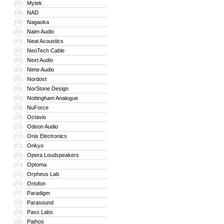
Mytek
197
NAD
198
Nagaoka
199
Naim Audio
200
Neat Acoustics
201
NeoTech Cable
202
Next Audio
203
Nime Audio
204
Nordost
205
NorStone Design
206
Nottingham Analogue
207
NuForce
208
Octavio
209
Odeon Audio
210
Onix Electronics
211
Onkyo
212
Opera Loudspeakers
213
Optoma
214
Orpheus Lab
215
Ortofon
216
Paradigm
217
Parasound
218
Pass Labs
219
Pathos
220