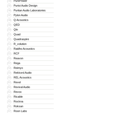
PurePower
244
Purist Audio Design
245
Puritan Audio Laboratories
246
Pylon Audio
247
Q Acoustics
248
QED
249
Qln
250
Quad
251
Quadraspire
252
R_volution
253
Raidho Acoustics
254
RCF
255
Reavon
256
Rega
257
Reimyo
258
Rekkord Audio
259
REL Acoustics
260
Revel
261
Revival Audio
262
Revox
263
Ricable
264
Rockna
265
Roksan
266
Roon Labs
267