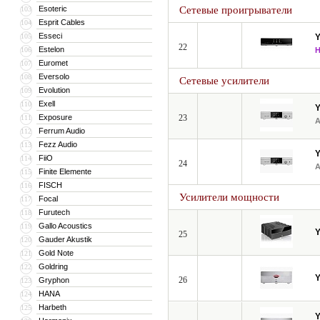
Esoteric
Сетевые проигрыватели
103
Esprit Cables
104
Esseci
105
22
Estelon
106
Euromet
107
Eversolo
108
Сетевые усилители
Evolution
109
Exell
110
Exposure
23
111
Ferrum Audio
112
Fezz Audio
113
FiiO
114
24
Finite Elemente
115
FISCH
116
Усилители мощности
Focal
117
Furutech
118
Gallo Acoustics
119
25
Gauder Akustik
120
Gold Note
121
Goldring
122
26
Gryphon
123
HANA
124
Harbeth
125