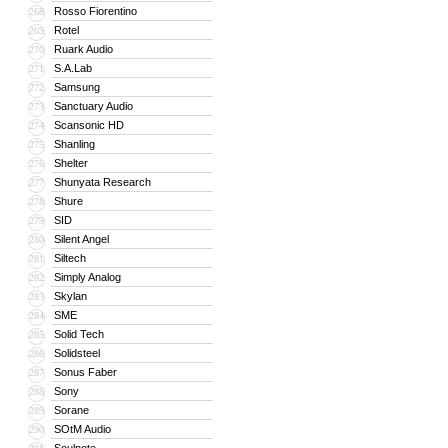
Rosso Fiorentino
268
Rotel
269
Ruark Audio
270
S.A.Lab
271
Samsung
272
Sanctuary Audio
273
Scansonic HD
274
Shanling
275
Shelter
276
Shunyata Research
277
Shure
278
SID
279
Silent Angel
280
Siltech
281
Simply Analog
282
Skylan
283
SME
284
Solid Tech
285
Solidsteel
286
Sonus Faber
287
Sony
288
Sorane
289
SOtM Audio
290