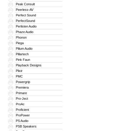
Peak Consult
221
Peerless-AV
222
Perfect Sound
223
PerfectSound
224
Perlisten Audio
225
Phaze Audio
226
Phonon
227
Piega
228
Pilium Audio
229
Pillartech
230
Pink Faun
231
Playback Designs
232
Plixir
233
PMC
234
Powergrip
235
Premiera
236
Primare
237
Pro-Ject
238
ProAc
239
Proficient
240
ProPower
241
PS Audio
242
PSB Speakers
243