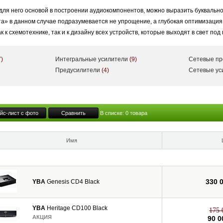
для него основой в построении аудиокомпонентов, можно выразить буквально
та» в данном случае подразумевается не упрощение, а глубокая оптимизаци
 к схемотехнике, так и к дизайну всех устройств, которые выходят в свет под
7)
Интегральные усилители
(9)
Сетевые п
Heritage, Design, Genesis, Passion и Signature — они включают в себя всев
Предусилители
(4)
Сетевые у
ивая усилителями мощности (как моно-, так и стереофоническими), которые м
аю, что такое "настоящий звук". Но я знаю, что такое эмоции и удовольствие»
йс-лист с фото
Сравнить
В списке:
0
товара
 Audio. Проведя много времени за разработкой компонентов и их схем, Ив-Бе
ть музыку и дарить слушателю эмоции, а не быть техническим инструментом
Имя
330 
YBA
Genesis CD4 Black
YBA
Heritage CD100 Black
175 
АКЦИЯ
90 0