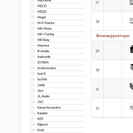
Harmonix
126
27
HECO
127
HEDD
128
Hegel
129
28
Hi-Fi Racks
130
HiFi Rose
131
HiFi-Tuning
132
Фонокорректоры
HiFiStay
133
Hisense
134
29
iFi Audio
135
Inakustik
136
IOTAVX
137
IsoAcoustics
138
30
Isol-8
139
IsoTek
140
Jadis
141
31
Jico
142
JL Audio
143
JVC
144
Karan Acoustics
145
32
Kauber
146
KEF
147
Klipsch
148
Krell
149