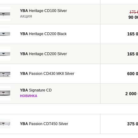
YBA
Heritage CD100 Silver
175 
АКЦИЯ
90 0
165 
YBA
Heritage CD200 Black
165 
YBA
Heritage CD200 Silver
600 
YBA
Passion CD430 MKII Silver
YBA
Signature CD
2 000
НОВИНКА
375 
YBA
Passion CDT450 Silver