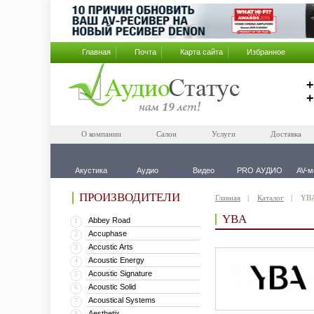
Главная
Почта
Карта сайта
Избранное
+
+
О компании
Салон
Услуги
Доставка
Акустика
Аудио
Видео
PRO АУДИО
AV-м
ПРОИЗВОДИТЕЛИ
Главная
Каталог
YB
YBA
Abbey Road
1
Accuphase
2
Accustic Arts
3
Acoustic Energy
4
Acoustic Signature
5
Acoustic Solid
6
Acoustical Systems
7
Aesthetix
8