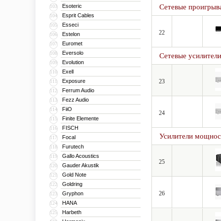
Esoteric
Сетевые проигрыв
103
Esprit Cables
104
Esseci
105
22
Estelon
106
Euromet
107
Eversolo
108
Сетевые усилител
Evolution
109
Exell
110
Exposure
23
111
Ferrum Audio
112
Fezz Audio
113
FiiO
114
24
Finite Elemente
115
FISCH
116
Усилители мощнос
Focal
117
Furutech
118
Gallo Acoustics
119
25
Gauder Akustik
120
Gold Note
121
Goldring
122
26
Gryphon
123
HANA
124
Harbeth
125