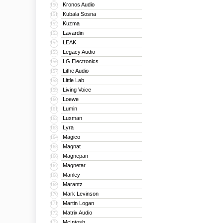
Kronos Audio
150
Kubala Sosna
151
Kuzma
152
Lavardin
153
LEAK
154
Legacy Audio
155
LG Electronics
156
Lithe Audio
157
Little Lab
158
Living Voice
159
Loewe
160
Lumin
161
Luxman
162
Lyra
163
Magico
164
Magnat
165
Magnepan
166
Magnetar
167
Manley
168
Marantz
169
Mark Levinson
170
Martin Logan
171
Matrix Audio
172
McIntosh
173