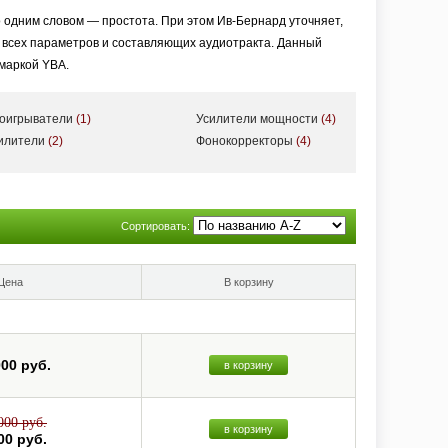
 одним словом — простота. При этом Ив-Бернард уточняет,
я всех параметров и составляющих аудиотракта. Данный
 маркой YBA.
роигрыватели
(1)
Усилители мощности
(4)
озможные вариации компонентов, начиная от весьма бюджетного
силители
(2)
Фонокорректоры
(4)
ожно отнести к классу High End.
, — рассказал в одном из своих интервью Ив-Бернард Андре,
Сортировать:
рнард очень убедительно настаивает на том, что цель Hi-Fi
.
Цена
В корзину
000 руб.
в корзину
000 руб.
в корзину
00 руб.