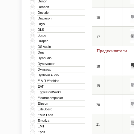
Denon
79
Densen
80
Devialet
81
16
Diapason
82
Digis
83
DLS
84
dorpo
85
17
Draper
86
DS Audio
87
Предусилители
Dual
88
Dynaudio
89
Dynavector
90
18
Dynavox
91
Dyrholm Audio
92
E.A.R./Yoshino
93
19
EAT
94
EgglestonWorks
95
Electrocompaniet
96
Elipson
97
20
EliteBoard
98
EMM Labs
99
Emotiva
100
21
EMT
101
Epos
102