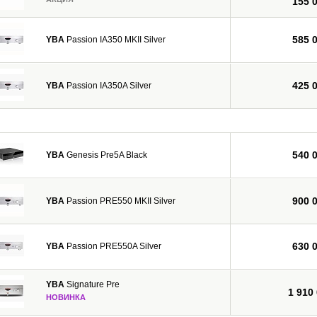
155 
585 
YBA
Passion IA350 MKII Silver
425 
YBA
Passion IA350A Silver
540 
YBA
Genesis Pre5A Black
900 
YBA
Passion PRE550 MKII Silver
630 
YBA
Passion PRE550A Silver
YBA
Signature Pre
1 910
НОВИНКА