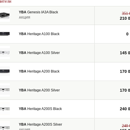
лители
YBA
Genesis IA3A Black
351 
АКЦИЯ
210 
0
YBA
Heritage A100 Black
145 
YBA
Heritage A100 Silver
170 
YBA
Heritage A200 Black
170 
YBA
Heritage A200 Silver
240 
YBA
Heritage A200S Black
YBA
Heritage A200S Silver
240 
АКЦИЯ