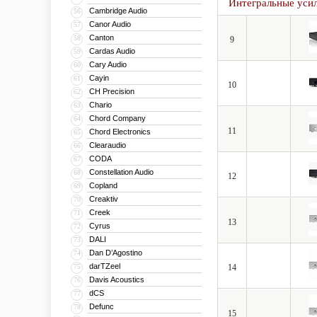
Интегральные уси
Cambridge Audio
56
Canor Audio
57
Canton
58
9
Cardas Audio
59
Cary Audio
60
Cayin
61
10
CH Precision
62
Chario
63
Chord Company
64
11
Chord Electronics
65
Clearaudio
66
CODA
67
Constellation Audio
68
12
Copland
69
Creaktiv
70
Creek
71
13
Cyrus
72
DALI
73
Dan D’Agostino
74
darTZeel
75
14
Davis Acoustics
76
dCS
77
Defunc
78
15