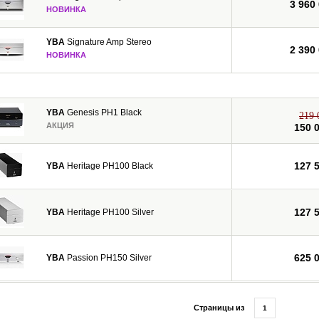
3 960
НОВИНКА
YBA
Signature Amp Stereo
2 390
НОВИНКА
YBA
Genesis PH1 Black
219 
АКЦИЯ
150 
127 
YBA
Heritage PH100 Black
127 
YBA
Heritage PH100 Silver
625 
YBA
Passion PH150 Silver
Страницы из
1