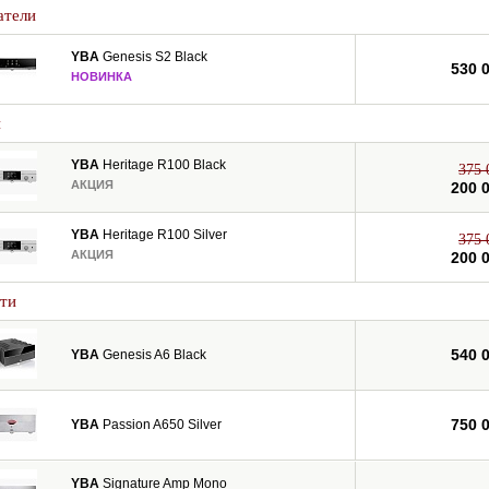
атели
YBA
Genesis S2 Black
530 
НОВИНКА
и
YBA
Heritage R100 Black
375 
АКЦИЯ
200 
YBA
Heritage R100 Silver
375 
АКЦИЯ
200 
ти
540 
YBA
Genesis A6 Black
750 
YBA
Passion A650 Silver
YBA
Signature Amp Mono