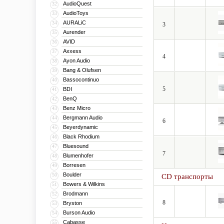
AudioQuest
32
AudioToys
33
AURALiC
34
3
Aurender
35
AVID
36
Axxess
37
4
Ayon Audio
38
Bang & Olufsen
39
Bassocontinuo
40
5
BDI
41
BenQ
42
Benz Micro
43
Bergmann Audio
44
6
Beyerdynamic
45
Black Rhodium
46
Bluesound
47
7
Blumenhofer
48
Borresen
49
Boulder
50
CD транспорты
Bowers & Wilkins
51
Brodmann
52
8
Bryston
53
Burson Audio
54
Cabasse
55