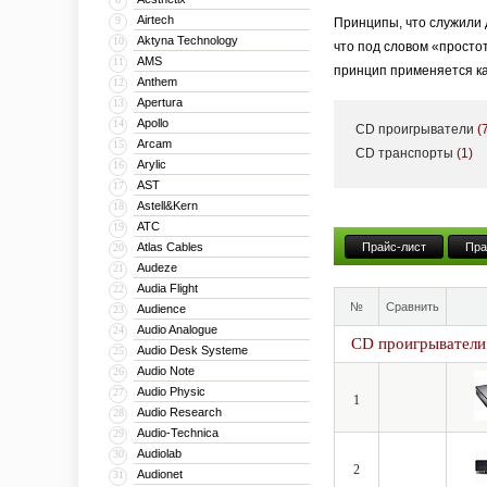
Airtech
9
Принципы, что служили 
Aktyna Technology
10
что под словом «просто
AMS
11
принцип применяется как
Anthem
12
Apertura
13
Apollo
14
CD проигрыватели
(
В линейку YBA входят — 
Arcam
15
CD транспорты
(1)
Arylic
16
стереоресивера и заканч
AST
17
Astell&Kern
18
ATC
19
«Честно говоря, я не зн
Atlas Cables
Прайс-лист
Пра
20
основатель компании YBA
Audeze
21
системы — воспроизводи
Audia Flight
22
№
Сравнить
Audience
23
Audio Analogue
24
CD проигрыватели
Audio Desk Systeme
25
Audio Note
26
Audio Physic
27
1
Audio Research
28
Audio-Technica
29
Audiolab
30
2
Audionet
31