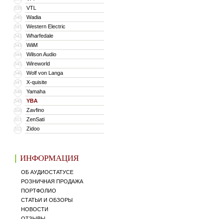
VTL
339
Wadia
340
Western Electric
341
Wharfedale
342
WiiM
343
Wilson Audio
344
Wireworld
345
Wolf von Langa
346
X-quisite
347
Yamaha
348
YBA
349
Zavfino
350
ZenSati
351
Zidoo
352
ИНФОРМАЦИЯ
ОБ АУДИОСТАТУСЕ
РОЗНИЧНАЯ ПРОДАЖА
ПОРТФОЛИО
СТАТЬИ И ОБЗОРЫ
НОВОСТИ
ОТЗЫВЫ