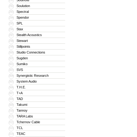
Soulnote
291
Soulution
292
Spectral
293
Spendor
294
SPL
295
Stax
296
Stealth Acoustics
297
Stewart
298
Stillpoints
299
Studio Connections
300
Sugden
301
Sumiko
302
SVS
303
Synergistic Research
304
System Audio
305
T.H.E.
306
T+A
307
TAD
308
Takumi
309
Tannoy
310
TARA Labs
311
Tchernov Cable
312
TCL
313
TEAC
314