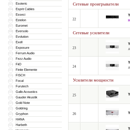
Esoteric
Сетевые проигрыватели
103
Esprit Cables
104
Esseci
105
22
Estelon
106
Euromet
107
Eversolo
108
Сетевые усилители
Evolution
109
Exell
110
Exposure
23
111
Ferrum Audio
112
Fezz Audio
113
FiiO
114
24
Finite Elemente
115
FISCH
116
Усилители мощности
Focal
117
Furutech
118
Gallo Acoustics
119
25
Gauder Akustik
120
Gold Note
121
Goldring
122
26
Gryphon
123
HANA
124
Harbeth
125