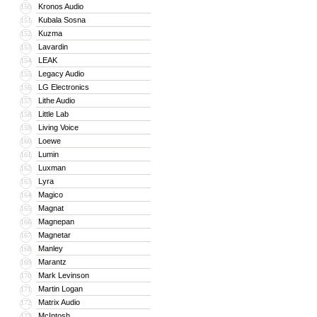
Kronos Audio
150
Kubala Sosna
151
Kuzma
152
Lavardin
153
LEAK
154
Legacy Audio
155
LG Electronics
156
Lithe Audio
157
Little Lab
158
Living Voice
159
Loewe
160
Lumin
161
Luxman
162
Lyra
163
Magico
164
Magnat
165
Magnepan
166
Magnetar
167
Manley
168
Marantz
169
Mark Levinson
170
Martin Logan
171
Matrix Audio
172
McIntosh
173