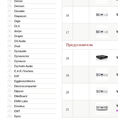
Denon
79
Densen
80
Devialet
81
16
Diapason
82
Digis
83
DLS
84
dorpo
85
17
Draper
86
DS Audio
87
Предусилители
Dual
88
Dynaudio
89
Dynavector
90
18
Dynavox
91
Dyrholm Audio
92
E.A.R./Yoshino
93
19
EAT
94
EgglestonWorks
95
Electrocompaniet
96
Elipson
97
20
EliteBoard
98
EMM Labs
99
Emotiva
100
21
EMT
101
Epos
102