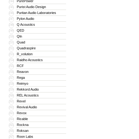
PurePower
244
Purist Audio Design
245
Puritan Audio Laboratories
246
Pylon Audio
247
Q Acoustics
248
QED
249
Qln
250
Quad
251
Quadraspire
252
R_volution
253
Raidho Acoustics
254
RCF
255
Reavon
256
Rega
257
Reimyo
258
Rekkord Audio
259
REL Acoustics
260
Revel
261
Revival Audio
262
Revox
263
Ricable
264
Rockna
265
Roksan
266
Roon Labs
267