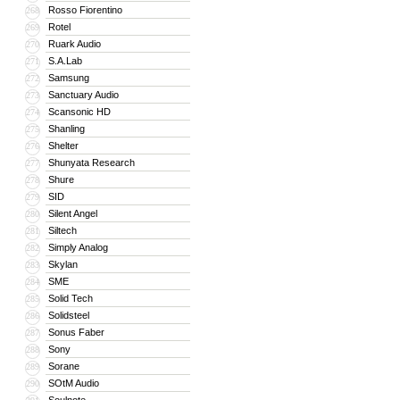
Rosso Fiorentino
268
Rotel
269
Ruark Audio
270
S.A.Lab
271
Samsung
272
Sanctuary Audio
273
Scansonic HD
274
Shanling
275
Shelter
276
Shunyata Research
277
Shure
278
SID
279
Silent Angel
280
Siltech
281
Simply Analog
282
Skylan
283
SME
284
Solid Tech
285
Solidsteel
286
Sonus Faber
287
Sony
288
Sorane
289
SOtM Audio
290