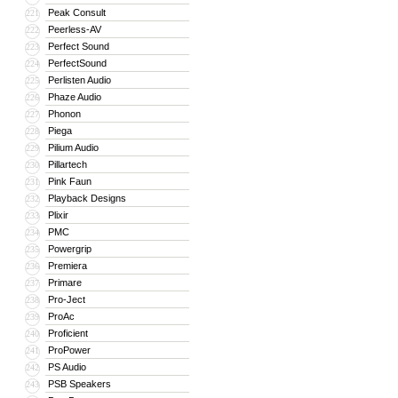
Peak Consult
221
Peerless-AV
222
Perfect Sound
223
PerfectSound
224
Perlisten Audio
225
Phaze Audio
226
Phonon
227
Piega
228
Pilium Audio
229
Pillartech
230
Pink Faun
231
Playback Designs
232
Plixir
233
PMC
234
Powergrip
235
Premiera
236
Primare
237
Pro-Ject
238
ProAc
239
Proficient
240
ProPower
241
PS Audio
242
PSB Speakers
243