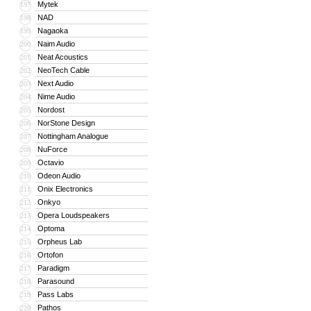
Mytek
197
NAD
198
Nagaoka
199
Naim Audio
200
Neat Acoustics
201
NeoTech Cable
202
Next Audio
203
Nime Audio
204
Nordost
205
NorStone Design
206
Nottingham Analogue
207
NuForce
208
Octavio
209
Odeon Audio
210
Onix Electronics
211
Onkyo
212
Opera Loudspeakers
213
Optoma
214
Orpheus Lab
215
Ortofon
216
Paradigm
217
Parasound
218
Pass Labs
219
Pathos
220