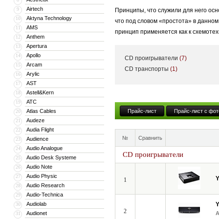
Airtech
9
Принципы, что служили для него осн
Aktyna Technology
10
что под словом «простота» в данно
AMS
11
принцип применяется как к схемотехн
Anthem
12
Apertura
13
Apollo
14
CD проигрыватели
(7)
В линейку YBA входят — Heritage, D
Arcam
15
CD транспорты
(1)
Arylic
16
стереоресивера и заканчивая усилит
AST
17
Astell&Kern
18
ATC
19
«Честно говоря, я не знаю, что тако
Atlas Cables
Прайс-лист
Прайс-лист с фот
20
основатель компании YBA Audio. Про
Audeze
21
системы — воспроизводить музыку и
Audia Flight
22
№
Сравнить
Audience
23
Audio Analogue
24
CD проигрыватели
Audio Desk Systeme
25
Audio Note
26
Audio Physic
27
1
Audio Research
28
Audio-Technica
29
Audiolab
30
2
Audionet
31