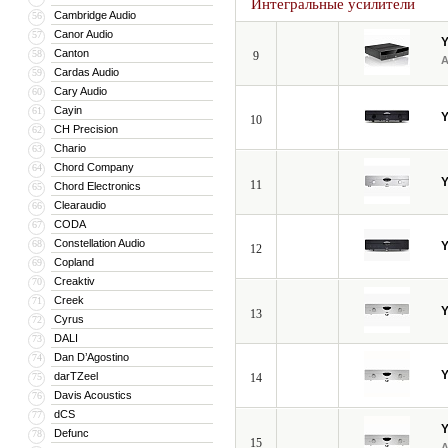
Интегральные усилители
Cambridge Audio
56
Canor Audio
57
Canton
58
9
Cardas Audio
59
Cary Audio
60
Cayin
61
10
CH Precision
62
Chario
63
Chord Company
64
11
Chord Electronics
65
Clearaudio
66
CODA
67
Constellation Audio
68
12
Copland
69
Creaktiv
70
Creek
71
13
Cyrus
72
DALI
73
Dan D’Agostino
74
darTZeel
75
14
Davis Acoustics
76
dCS
77
Defunc
78
15