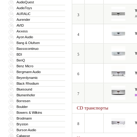
AudioQuest
32
AudioToys
33
AURALiC
34
3
Aurender
35
AVID
36
Axxess
37
4
Ayon Audio
38
Bang & Olufsen
39
Bassocontinuo
40
5
BDI
41
BenQ
42
Benz Micro
43
Bergmann Audio
44
6
Beyerdynamic
45
Black Rhodium
46
Bluesound
47
7
Blumenhofer
48
Borresen
49
Boulder
50
CD транспорты
Bowers & Wilkins
51
Brodmann
52
8
Bryston
53
Burson Audio
54
Cabasse
55