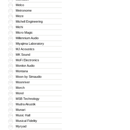
Melco
174
Metronome
175
Meze
176
Michell Engineering
177
Michi
178
Micro Magic
179
Millennium Audio
180
Miyajima Laboratory
181
MJ Acoustics
182
MK Sound
183
MoFi Electronics
184
Monitor Audio
185
Montana
186
Moon by Simaudio
187
Moonriver
188
Morch
189
Morel
190
MSB Technology
191
Mudra Akustik
192
Munari
193
Music Hall
194
Musical Fidelity
195
Myryad
196