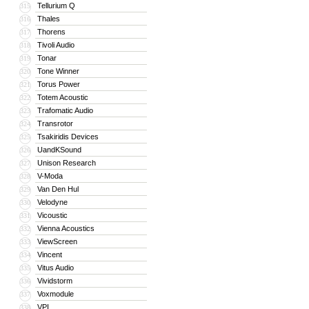
Tellurium Q
315
Thales
316
Thorens
317
Tivoli Audio
318
Tonar
319
Tone Winner
320
Torus Power
321
Totem Acoustic
322
Trafomatic Audio
323
Transrotor
324
Tsakiridis Devices
325
UandKSound
326
Unison Research
327
V-Moda
328
Van Den Hul
329
Velodyne
330
Vicoustic
331
Vienna Acoustics
332
ViewScreen
333
Vincent
334
Vitus Audio
335
Vividstorm
336
Voxmodule
337
VPI
338