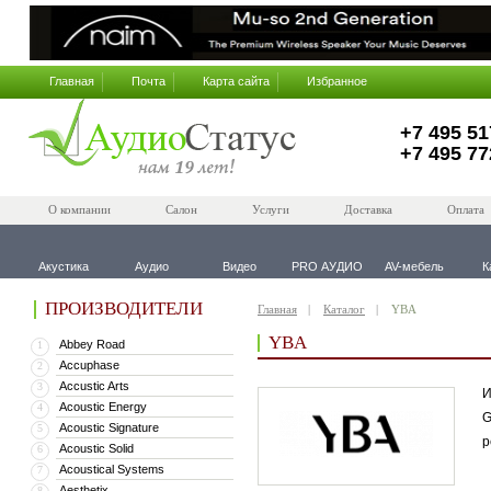
Главная
Почта
Карта сайта
Избранное
+7 495 51
+7 495 77
О компании
Салон
Услуги
Доставка
Оплата
Акустика
Аудио
Видео
PRO АУДИО
AV-мебель
К
ПРОИЗВОДИТЕЛИ
Главная
Каталог
YBA
YBA
Abbey Road
1
Accuphase
2
Accustic Arts
3
И
Acoustic Energy
4
G
Acoustic Signature
5
р
Acoustic Solid
6
Acoustical Systems
7
Aesthetix
8