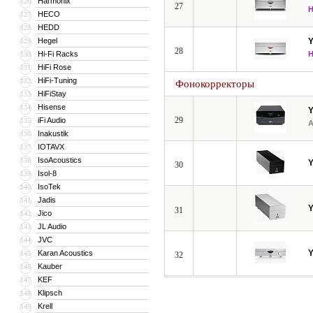
Harmonix
126
27
HECO
127
HEDD
128
Hegel
129
28
Hi-Fi Racks
130
HiFi Rose
131
HiFi-Tuning
132
Фонокорректоры
HiFiStay
133
Hisense
134
29
iFi Audio
135
Inakustik
136
IOTAVX
137
IsoAcoustics
138
30
Isol-8
139
IsoTek
140
Jadis
141
31
Jico
142
JL Audio
143
JVC
144
Karan Acoustics
145
32
Kauber
146
KEF
147
Klipsch
148
Krell
149