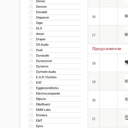
Denon
79
Densen
80
Devialet
81
16
Diapason
82
Digis
83
DLS
84
dorpo
85
17
Draper
86
DS Audio
87
Предусилители
Dual
88
Dynaudio
89
Dynavector
90
18
Dynavox
91
Dyrholm Audio
92
E.A.R./Yoshino
93
19
EAT
94
EgglestonWorks
95
Electrocompaniet
96
Elipson
97
20
EliteBoard
98
EMM Labs
99
Emotiva
100
21
EMT
101
Epos
102