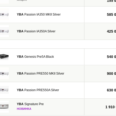
155 
585 
YBA
Passion IA350 MKII Silver
425 
YBA
Passion IA350A Silver
540 
YBA
Genesis Pre5A Black
900 
YBA
Passion PRE550 MKII Silver
630 
YBA
Passion PRE550A Silver
YBA
Signature Pre
1 910
НОВИНКА