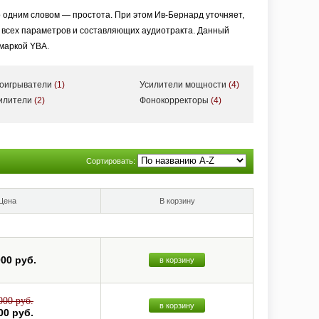
 одним словом — простота. При этом Ив-Бернард уточняет,
я всех параметров и составляющих аудиотракта. Данный
 маркой YBA.
роигрыватели
(1)
Усилители мощности
(4)
озможные вариации компонентов, начиная от весьма бюджетного
силители
(2)
Фонокорректоры
(4)
ожно отнести к классу High End.
, — рассказал в одном из своих интервью Ив-Бернард Андре,
Сортировать:
рнард очень убедительно настаивает на том, что цель Hi-Fi
.
Цена
В корзину
000 руб.
в корзину
000 руб.
в корзину
00 руб.