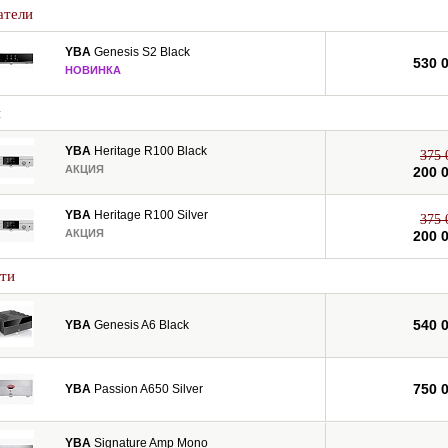
атели
YBA
Genesis S2 Black
530 
НОВИНКА
и
YBA
Heritage R100 Black
375 
АКЦИЯ
200 
YBA
Heritage R100 Silver
375 
АКЦИЯ
200 
ти
540 
YBA
Genesis A6 Black
750 
YBA
Passion A650 Silver
YBA
Signature Amp Mono