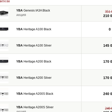
лители
YBA
Genesis IA3A Black
351 
АКЦИЯ
210 
0
YBA
Heritage A100 Black
145 
YBA
Heritage A100 Silver
170 
YBA
Heritage A200 Black
170 
YBA
Heritage A200 Silver
240 
YBA
Heritage A200S Black
YBA
Heritage A200S Silver
240 
АКЦИЯ