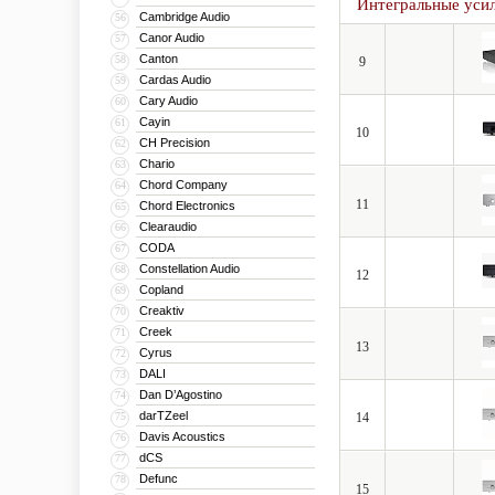
Интегральные уси
Cambridge Audio
56
Canor Audio
57
Canton
58
9
Cardas Audio
59
Cary Audio
60
Cayin
61
10
CH Precision
62
Chario
63
Chord Company
64
11
Chord Electronics
65
Clearaudio
66
CODA
67
Constellation Audio
68
12
Copland
69
Creaktiv
70
Creek
71
13
Cyrus
72
DALI
73
Dan D’Agostino
74
darTZeel
75
14
Davis Acoustics
76
dCS
77
Defunc
78
15