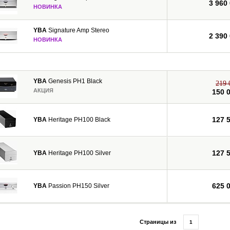
3 960
НОВИНКА
YBA
Signature Amp Stereo
2 390
НОВИНКА
YBA
Genesis PH1 Black
219 
АКЦИЯ
150 
127 
YBA
Heritage PH100 Black
127 
YBA
Heritage PH100 Silver
625 
YBA
Passion PH150 Silver
Страницы из
1