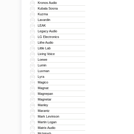
Kronos Audio
150
Kubala Sosna
151
Kuzma
152
Lavardin
153
LEAK
154
Legacy Audio
155
LG Electronics
156
Lithe Audio
157
Little Lab
158
Living Voice
159
Loewe
160
Lumin
161
Luxman
162
Lyra
163
Magico
164
Magnat
165
Magnepan
166
Magnetar
167
Manley
168
Marantz
169
Mark Levinson
170
Martin Logan
171
Matrix Audio
172
McIntosh
173