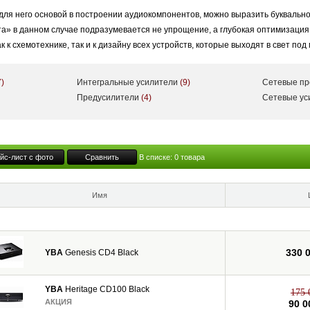
для него основой в построении аудиокомпонентов, можно выразить буквально
та» в данном случае подразумевается не упрощение, а глубокая оптимизаци
 к схемотехнике, так и к дизайну всех устройств, которые выходят в свет под
7)
Интегральные усилители
(9)
Сетевые п
Heritage, Design, Genesis, Passion и Signature — они включают в себя всев
Предусилители
(4)
Сетевые у
ивая усилителями мощности (как моно-, так и стереофоническими), которые м
аю, что такое "настоящий звук". Но я знаю, что такое эмоции и удовольствие»
йс-лист с фото
Сравнить
В списке:
0
товара
 Audio. Проведя много времени за разработкой компонентов и их схем, Ив-Бе
ть музыку и дарить слушателю эмоции, а не быть техническим инструментом
Имя
330 
YBA
Genesis CD4 Black
YBA
Heritage CD100 Black
175 
АКЦИЯ
90 0