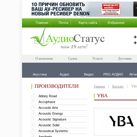
Главная
Почта
Карта сайта
Избранное
+
+
О компании
Салон
Услуги
Доставка
Акустика
Аудио
Видео
PRO АУДИО
AV-м
ПРОИЗВОДИТЕЛИ
Главная
Каталог
YB
YBA
Abbey Road
1
Accuphase
2
Accustic Arts
3
Acoustic Energy
4
Acoustic Signature
5
Acoustic Solid
6
Acoustical Systems
7
Aesthetix
8