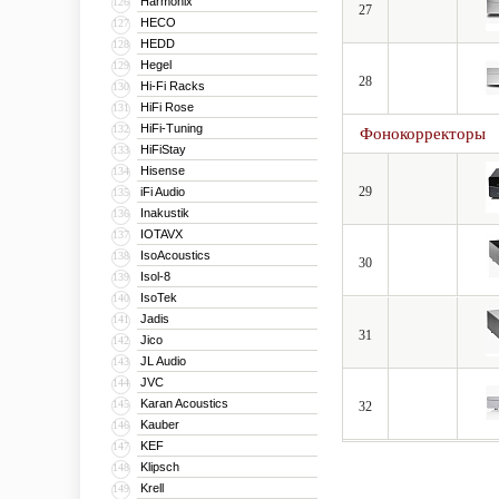
Harmonix
126
27
HECO
127
HEDD
128
Hegel
129
28
Hi-Fi Racks
130
HiFi Rose
131
HiFi-Tuning
132
Фонокорректоры
HiFiStay
133
Hisense
134
29
iFi Audio
135
Inakustik
136
IOTAVX
137
IsoAcoustics
138
30
Isol-8
139
IsoTek
140
Jadis
141
31
Jico
142
JL Audio
143
JVC
144
Karan Acoustics
145
32
Kauber
146
KEF
147
Klipsch
148
Krell
149