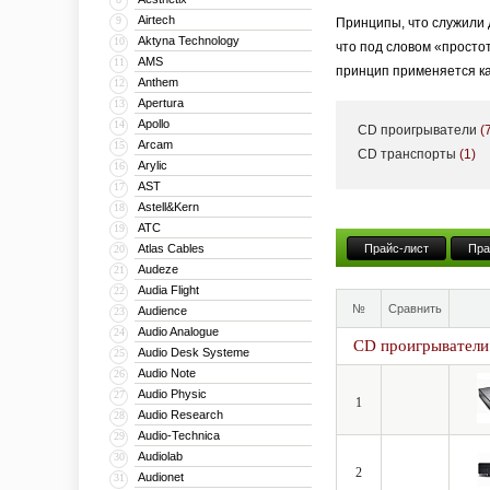
Airtech
9
Принципы, что служили 
Aktyna Technology
10
что под словом «просто
AMS
11
принцип применяется как
Anthem
12
Apertura
13
Apollo
14
CD проигрыватели
(
В линейку YBA входят — 
Arcam
15
CD транспорты
(1)
Arylic
16
стереоресивера и заканч
AST
17
Astell&Kern
18
ATC
19
«Честно говоря, я не зн
Atlas Cables
Прайс-лист
Пра
20
основатель компании YBA
Audeze
21
системы — воспроизводи
Audia Flight
22
№
Сравнить
Audience
23
Audio Analogue
24
CD проигрыватели
Audio Desk Systeme
25
Audio Note
26
Audio Physic
27
1
Audio Research
28
Audio-Technica
29
Audiolab
30
2
Audionet
31