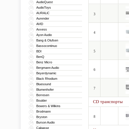
AudioQuest
32
AudioToys
33
AURALiC
34
3
Aurender
35
AVID
36
Axxess
37
4
Ayon Audio
38
Bang & Olufsen
39
Bassocontinuo
40
5
BDI
41
BenQ
42
Benz Micro
43
Bergmann Audio
44
6
Beyerdynamic
45
Black Rhodium
46
Bluesound
47
7
Blumenhofer
48
Borresen
49
Boulder
50
CD транспорты
Bowers & Wilkins
51
Brodmann
52
8
Bryston
53
Burson Audio
54
Cabasse
55