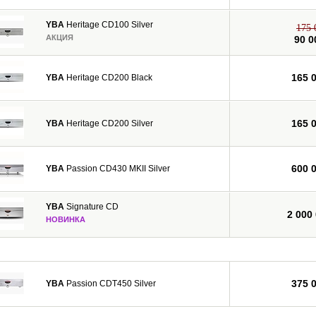
YBA
Heritage CD100 Silver
175 
АКЦИЯ
90 0
165 
YBA
Heritage CD200 Black
165 
YBA
Heritage CD200 Silver
600 
YBA
Passion CD430 MKII Silver
YBA
Signature CD
2 000
НОВИНКА
375 
YBA
Passion CDT450 Silver