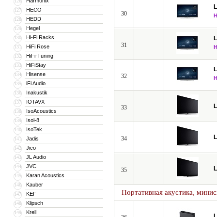
Harmonix
126
HECO
127
30
HEDD
128
Hegel
129
Hi-Fi Racks
130
31
HiFi Rose
131
HiFi-Tuning
132
HiFiStay
133
Hisense
134
32
iFi Audio
135
Inakustik
136
IOTAVX
137
33
IsoAcoustics
138
Isol-8
139
IsoTek
140
34
Jadis
141
Jico
142
JL Audio
143
JVC
144
35
Karan Acoustics
145
Kauber
146
Портативная акустика, мини
KEF
147
Klipsch
148
Krell
149