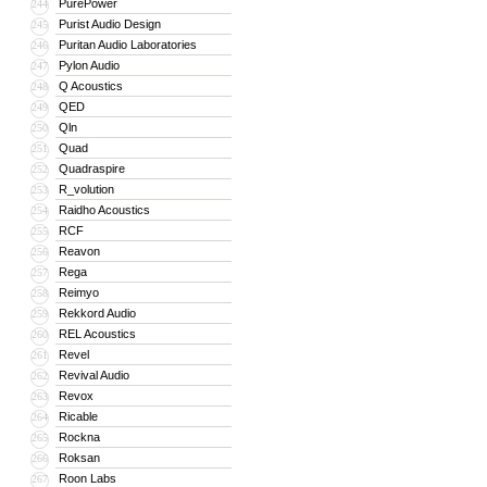
PurePower
244
Purist Audio Design
245
Puritan Audio Laboratories
246
Pylon Audio
247
Q Acoustics
248
QED
249
Qln
250
Quad
251
Quadraspire
252
R_volution
253
Raidho Acoustics
254
RCF
255
Reavon
256
Rega
257
Reimyo
258
Rekkord Audio
259
REL Acoustics
260
Revel
261
Revival Audio
262
Revox
263
Ricable
264
Rockna
265
Roksan
266
Roon Labs
267