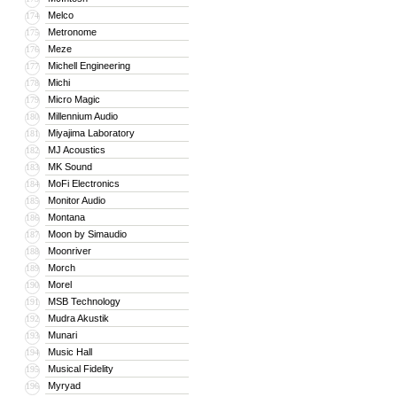
Melco
174
Metronome
175
Meze
176
Michell Engineering
177
Michi
178
Micro Magic
179
Millennium Audio
180
Miyajima Laboratory
181
MJ Acoustics
182
MK Sound
183
MoFi Electronics
184
Monitor Audio
185
Montana
186
Moon by Simaudio
187
Moonriver
188
Morch
189
Morel
190
MSB Technology
191
Mudra Akustik
192
Munari
193
Music Hall
194
Musical Fidelity
195
Myryad
196