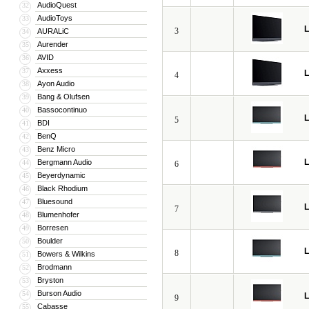
AudioQuest
32
AudioToys
33
3
AURALiC
34
Aurender
35
AVID
36
Axxess
37
4
Ayon Audio
38
Bang & Olufsen
39
Bassocontinuo
40
5
BDI
41
BenQ
42
Benz Micro
43
Bergmann Audio
44
6
Beyerdynamic
45
Black Rhodium
46
Bluesound
47
7
Blumenhofer
48
Borresen
49
Boulder
50
8
Bowers & Wilkins
51
Brodmann
52
Bryston
53
Burson Audio
54
9
Cabasse
55