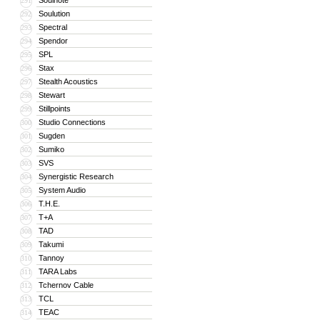
Soulnote
291
Soulution
292
Spectral
293
Spendor
294
SPL
295
Stax
296
Stealth Acoustics
297
Stewart
298
Stillpoints
299
Studio Connections
300
Sugden
301
Sumiko
302
SVS
303
Synergistic Research
304
System Audio
305
T.H.E.
306
T+A
307
TAD
308
Takumi
309
Tannoy
310
TARA Labs
311
Tchernov Cable
312
TCL
313
TEAC
314