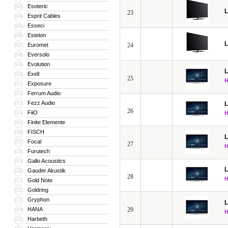
Esoteric
103
23
Esprit Cables
104
Esseci
105
Estelon
106
Euromet
24
107
Eversolo
108
Evolution
109
Exell
110
25
Exposure
111
Ferrum Audio
112
Fezz Audio
113
26
FiiO
114
Finite Elemente
115
FISCH
116
Focal
117
27
Furutech
118
Gallo Acoustics
119
Gauder Akustik
120
28
Gold Note
121
Goldring
122
Gryphon
123
HANA
29
124
Harbeth
125