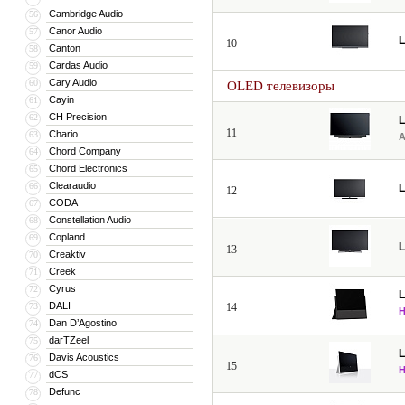
Cambridge Audio
56
Canor Audio
57
10
Canton
58
Cardas Audio
59
Cary Audio
60
OLED телевизоры
Cayin
61
CH Precision
62
11
Chario
63
Chord Company
64
Chord Electronics
65
Clearaudio
66
12
CODA
67
Constellation Audio
68
Copland
69
13
Creaktiv
70
Creek
71
Cyrus
72
DALI
73
14
Dan D’Agostino
74
darTZeel
75
Davis Acoustics
76
15
dCS
77
Defunc
78