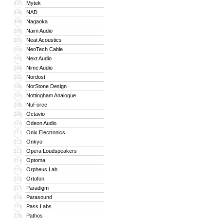
Mytek
197
NAD
198
Nagaoka
199
Naim Audio
200
Neat Acoustics
201
NeoTech Cable
202
Next Audio
203
Nime Audio
204
Nordost
205
NorStone Design
206
Nottingham Analogue
207
NuForce
208
Octavio
209
Odeon Audio
210
Onix Electronics
211
Onkyo
212
Opera Loudspeakers
213
Optoma
214
Orpheus Lab
215
Ortofon
216
Paradigm
217
Parasound
218
Pass Labs
219
Pathos
220