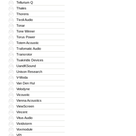
Tellurium Q
315
Thales
316
Thorens
317
Tivoli Audio
318
Tonar
319
Tone Winner
320
Torus Power
321
Totem Acoustic
322
Trafomatic Audio
323
Transrotor
324
Tsakiridis Devices
325
UandKSound
326
Unison Research
327
V-Moda
328
Van Den Hul
329
Velodyne
330
Vicoustic
331
Vienna Acoustics
332
ViewScreen
333
Vincent
334
Vitus Audio
335
Vividstorm
336
Voxmodule
337
VPI
338