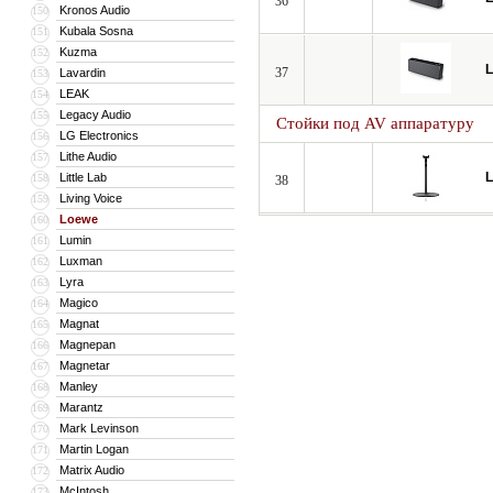
36
Kronos Audio
150
Kubala Sosna
151
Kuzma
152
37
Lavardin
153
LEAK
154
Legacy Audio
155
Стойки под AV аппаратуру
LG Electronics
156
Lithe Audio
157
Little Lab
158
38
Living Voice
159
Loewe
160
Lumin
161
Luxman
162
Lyra
163
Magico
164
Magnat
165
Magnepan
166
Magnetar
167
Manley
168
Marantz
169
Mark Levinson
170
Martin Logan
171
Matrix Audio
172
McIntosh
173