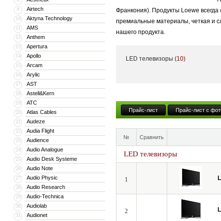
Airtech
9
Франкония). Продукты Loewe всегда
Aktyna Technology
10
премиальные материалы, четкая и с
AMS
11
нашего продукта.
Anthem
12
Apertura
13
Apollo
14
LED телевизоры
(10)
Успех Loewe — это комбинация высок
Arcam
15
Arylic
16
которые сохраняют свое качество от
AST
17
Loewe. Сделано в Германии.
Astell&Kern
18
ATC
19
Прайс-лист
Прайс-лист с фот
Atlas Cables
20
Всю свою более чем 90-летнюю исто
Audeze
21
расположены в городе Кронах Верхн
Audia Flight
22
№
Сравнить
Audience
специализированном предприятии в 
23
Audio Analogue
24
Германии».
LED телевизоры
Audio Desk Systeme
25
Audio Note
26
Audio Physic
27
1
Loewe находит партнеров, обеспечи
Audio Research
28
процесс производства, проверяя кач
Audio-Technica
29
Audiolab
30
2
Audionet
31