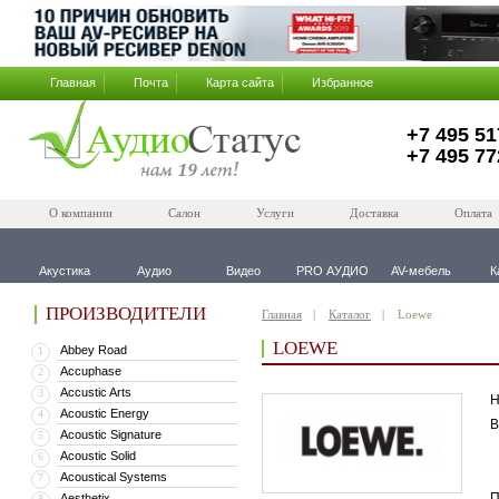
Главная
Почта
Карта сайта
Избранное
+7 495 51
+7 495 77
О компании
Салон
Услуги
Доставка
Оплата
Акустика
Аудио
Видео
PRO АУДИО
AV-мебель
К
ПРОИЗВОДИТЕЛИ
Главная
Каталог
Loewe
LOEWE
Abbey Road
1
Accuphase
2
Accustic Arts
3
Н
Acoustic Energy
4
В
Acoustic Signature
5
Acoustic Solid
6
Acoustical Systems
7
П
Aesthetix
8