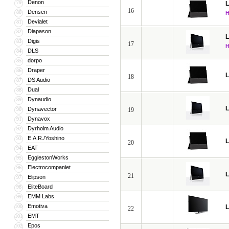
Denon
79
16
Densen
80
Devialet
81
Diapason
82
Digis
83
17
DLS
84
dorpo
85
Draper
86
18
DS Audio
87
Dual
88
Dynaudio
89
Dynavector
90
19
Dynavox
91
Dyrholm Audio
92
E.A.R./Yoshino
93
20
EAT
94
EgglestonWorks
95
Electrocompaniet
96
21
Elipson
97
EliteBoard
98
EMM Labs
99
Emotiva
100
22
EMT
101
Epos
102