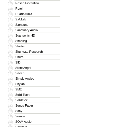
Rosso Fiorentino
268
Rotel
269
Ruark Audio
270
S.A.Lab
271
Samsung
272
Sanctuary Audio
273
Scansonic HD
274
Shanling
275
Shelter
276
Shunyata Research
277
Shure
278
SID
279
Silent Angel
280
Siltech
281
Simply Analog
282
Skylan
283
SME
284
Solid Tech
285
Solidsteel
286
Sonus Faber
287
Sony
288
Sorane
289
SOtM Audio
290