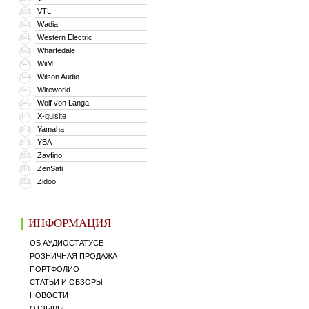
VTL
339
Wadia
340
Western Electric
341
Wharfedale
342
WiiM
343
Wilson Audio
344
Wireworld
345
Wolf von Langa
346
X-quisite
347
Yamaha
348
YBA
349
Zavfino
350
ZenSati
351
Zidoo
352
ИНФОРМАЦИЯ
ОБ АУДИОСТАТУСЕ
РОЗНИЧНАЯ ПРОДАЖА
ПОРТФОЛИО
СТАТЬИ И ОБЗОРЫ
НОВОСТИ
ОТЗЫВЫ