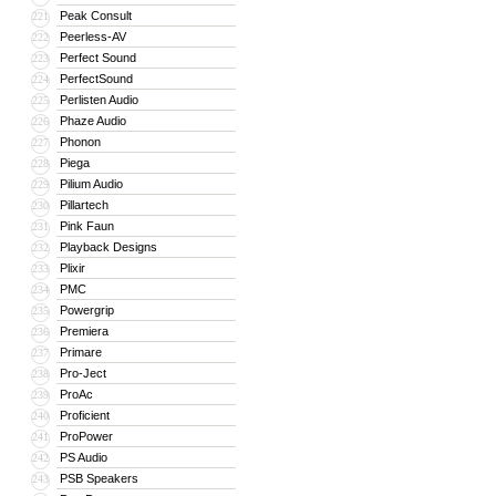
Peak Consult
221
Peerless-AV
222
Perfect Sound
223
PerfectSound
224
Perlisten Audio
225
Phaze Audio
226
Phonon
227
Piega
228
Pilium Audio
229
Pillartech
230
Pink Faun
231
Playback Designs
232
Plixir
233
PMC
234
Powergrip
235
Premiera
236
Primare
237
Pro-Ject
238
ProAc
239
Proficient
240
ProPower
241
PS Audio
242
PSB Speakers
243