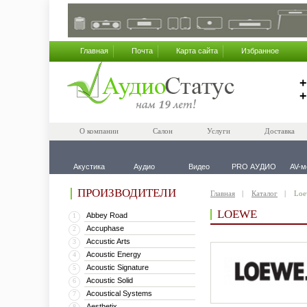
Главная
Почта
Карта сайта
Избранное
+
+
О компании
Салон
Услуги
Доставка
Акустика
Аудио
Видео
PRO АУДИО
AV-м
ПРОИЗВОДИТЕЛИ
Главная
Каталог
Loe
LOEWE
Abbey Road
1
Accuphase
2
Accustic Arts
3
Acoustic Energy
4
Acoustic Signature
5
Acoustic Solid
6
Acoustical Systems
7
Aesthetix
8