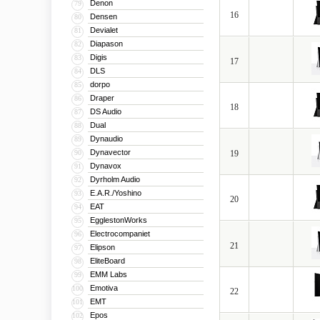
Denon
79
16
Densen
80
Devialet
81
Diapason
82
Digis
83
17
DLS
84
dorpo
85
Draper
86
18
DS Audio
87
Dual
88
Dynaudio
89
Dynavector
90
19
Dynavox
91
Dyrholm Audio
92
E.A.R./Yoshino
93
20
EAT
94
EgglestonWorks
95
Electrocompaniet
96
21
Elipson
97
EliteBoard
98
EMM Labs
99
Emotiva
100
22
EMT
101
Epos
102