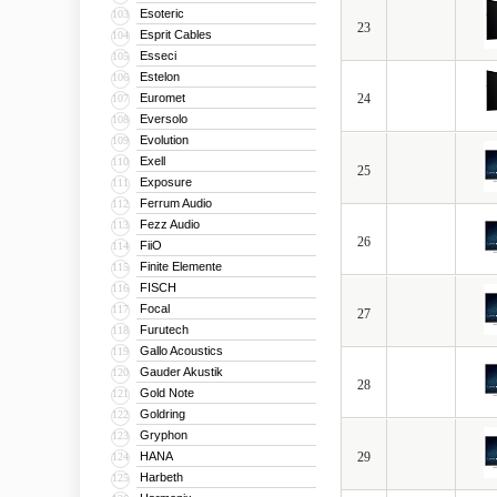
Esoteric
103
23
Esprit Cables
104
Esseci
105
Estelon
106
Euromet
24
107
Eversolo
108
Evolution
109
Exell
110
25
Exposure
111
Ferrum Audio
112
Fezz Audio
113
26
FiiO
114
Finite Elemente
115
FISCH
116
Focal
117
27
Furutech
118
Gallo Acoustics
119
Gauder Akustik
120
28
Gold Note
121
Goldring
122
Gryphon
123
HANA
29
124
Harbeth
125