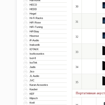
Harmonix
126
HECO
127
30
HEDD
128
Hegel
129
Hi-Fi Racks
130
31
HiFi Rose
131
HiFi-Tuning
132
HiFiStay
133
Hisense
134
32
iFi Audio
135
Inakustik
136
IOTAVX
137
33
IsoAcoustics
138
Isol-8
139
IsoTek
140
34
Jadis
141
Jico
142
JL Audio
143
JVC
144
35
Karan Acoustics
145
Kauber
146
Портативная акус
KEF
147
Klipsch
148
Krell
149