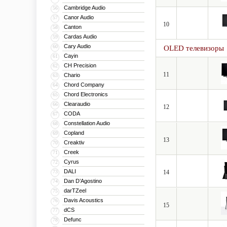
Cambridge Audio
56
Canor Audio
57
10
Canton
58
Cardas Audio
59
Cary Audio
60
OLED телевизоры
Cayin
61
CH Precision
62
11
Chario
63
Chord Company
64
Chord Electronics
65
Clearaudio
66
12
CODA
67
Constellation Audio
68
Copland
69
13
Creaktiv
70
Creek
71
Cyrus
72
DALI
73
14
Dan D’Agostino
74
darTZeel
75
Davis Acoustics
76
15
dCS
77
Defunc
78