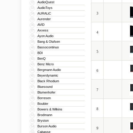
AudioQuest
32
AudioToys
33
3
AURALiC
34
Aurender
35
AVID
36
Axxess
37
4
Ayon Audio
38
Bang & Olufsen
39
Bassocontinuo
40
5
BDI
41
BenQ
42
Benz Micro
43
Bergmann Audio
44
6
Beyerdynamic
45
Black Rhodium
46
Bluesound
47
7
Blumenhofer
48
Borresen
49
Boulder
50
8
Bowers & Wilkins
51
Brodmann
52
Bryston
53
Burson Audio
54
9
Cabasse
55