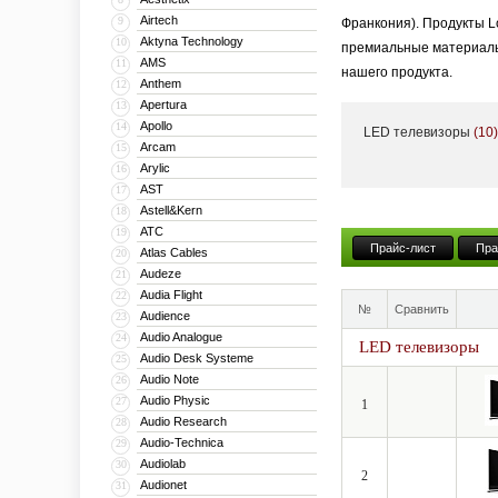
Airtech
9
Франкония). Продукты L
Aktyna Technology
10
премиальные материалы
AMS
11
нашего продукта.
Anthem
12
Apertura
13
Apollo
14
LED телевизоры
(10)
Успех Loewe — это комб
Arcam
15
Arylic
16
которые сохраняют свое
AST
17
Loewe. Сделано в Герма
Astell&Kern
18
ATC
19
Прайс-лист
Пра
Atlas Cables
20
Всю свою более чем 90-
Audeze
21
расположены в городе 
Audia Flight
22
№
Сравнить
Audience
специализированном пре
23
Audio Analogue
24
Германии».
LED телевизоры
Audio Desk Systeme
25
Audio Note
26
Audio Physic
27
1
Loewe находит партнер
Audio Research
28
процесс производства, 
Audio-Technica
29
Audiolab
30
2
Audionet
31