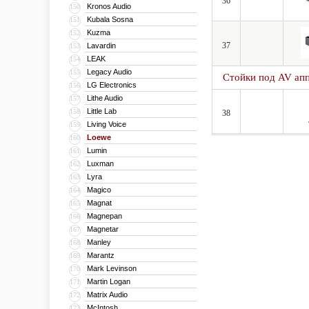
36
Kronos Audio
150
Kubala Sosna
151
Kuzma
152
37
Lavardin
153
LEAK
154
Legacy Audio
155
Стойки под AV ап
LG Electronics
156
Lithe Audio
157
Little Lab
158
38
Living Voice
159
Loewe
160
Lumin
161
Luxman
162
Lyra
163
Magico
164
Magnat
165
Magnepan
166
Magnetar
167
Manley
168
Marantz
169
Mark Levinson
170
Martin Logan
171
Matrix Audio
172
McIntosh
173