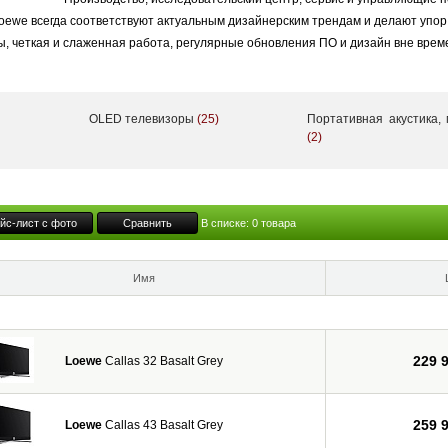
oewe всегда соответствуют актуальным дизайнерским трендам и делают упор
, четкая и слаженная работа, регулярные обновления ПО и дизайн вне вре
OLED телевизоры
(25)
Портативная акустика,
инация высоких технологий, дизайна, качества и простоты использования. Те
(2)
 качество отделки на протяжении всего срока службы, и которые уже получил
нии.
йс-лист с фото
Сравнить
В списке:
0
товара
летнюю историю компания Loewe остается верна марке «Произведено в Герм
Кронах Верхней Франконии. Телевизоры Loewe разрабатываются и производя
Имя
дприятии в городе Кронах. Телевизоры Loewe от идеи до финального тестир
229 
Loewe
Callas 32 Basalt Grey
ов, обеспечивающих высочайшее качество компонентов. выстраивая долговр
проверяя качество продукции. Телевизоры Loewe можно купить в магазине AVC
259 
Loewe
Callas 43 Basalt Grey