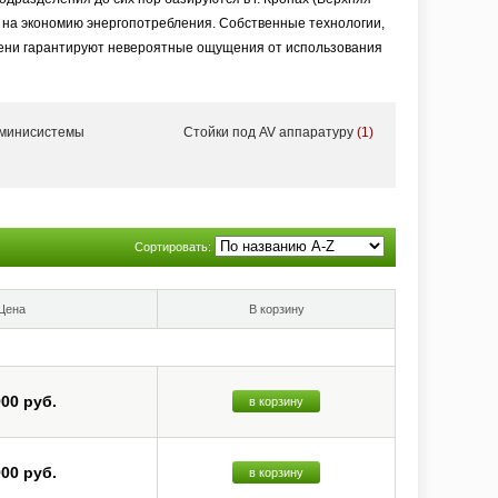
 на экономию энергопотребления. Собственные технологии,
мени гарантируют невероятные ощущения от использования
 минисистемы
Стойки под AV аппаратуру
(1)
хнологии заключеныв аккуратные и элегантные корпуса,
и более 200 международных наград в области дизайна.
Сортировать:
ании». Департаменты разработки, производства и сервиса
тся в Германии на высокотехнологичном
Цена
В корзину
ования могут носить марку высокого качества «Производство
900 руб.
в корзину
еменные отношения с поставщиками и инспектируя их
omfort.
900 руб.
в корзину