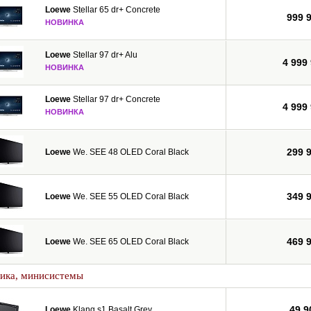
Loewe
Stellar 65 dr+ Concrete
999 
НОВИНКА
Loewe
Stellar 97 dr+ Alu
4 999
НОВИНКА
Loewe
Stellar 97 dr+ Concrete
4 999
НОВИНКА
299 
Loewe
We. SEE 48 OLED Coral Black
349 
Loewe
We. SEE 55 OLED Coral Black
469 
Loewe
We. SEE 65 OLED Coral Black
тика, минисистемы
49 9
Loewe
Klang s1 Basalt Grey