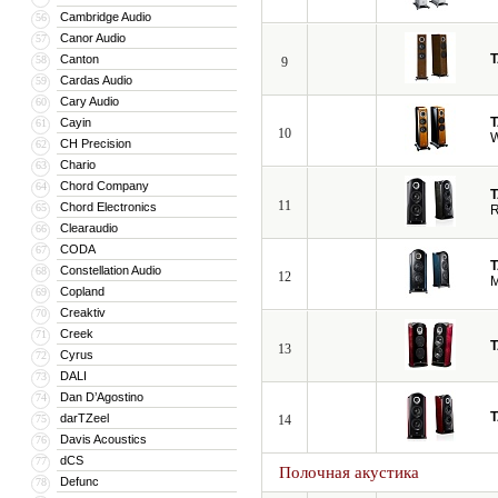
Cambridge Audio
56
Canor Audio
57
Canton
58
9
Cardas Audio
59
Cary Audio
60
Cayin
61
10
CH Precision
62
Chario
63
Chord Company
64
11
Chord Electronics
65
R
Clearaudio
66
CODA
67
Constellation Audio
68
12
M
Copland
69
Creaktiv
70
Creek
71
13
Cyrus
72
DALI
73
Dan D’Agostino
74
darTZeel
75
14
Davis Acoustics
76
dCS
77
Полочная акустика
Defunc
78