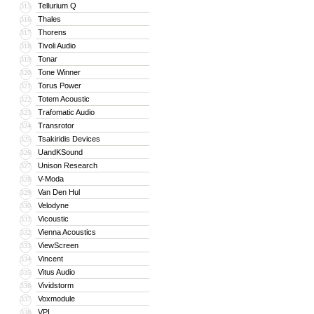
Tellurium Q
315
Thales
316
Thorens
317
Tivoli Audio
318
Tonar
319
Tone Winner
320
Torus Power
321
Totem Acoustic
322
Trafomatic Audio
323
Transrotor
324
Tsakiridis Devices
325
UandKSound
326
Unison Research
327
V-Moda
328
Van Den Hul
329
Velodyne
330
Vicoustic
331
Vienna Acoustics
332
ViewScreen
333
Vincent
334
Vitus Audio
335
Vividstorm
336
Voxmodule
337
VPI
338