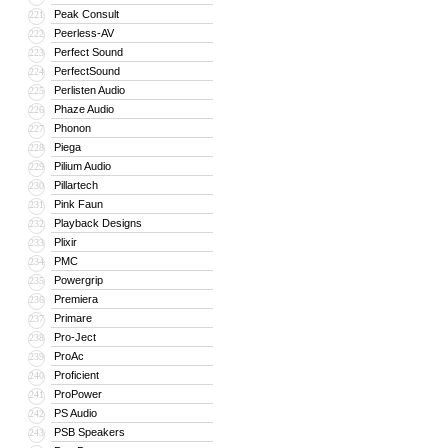
Peak Consult
221
Peerless-AV
222
Perfect Sound
223
PerfectSound
224
Perlisten Audio
225
Phaze Audio
226
Phonon
227
Piega
228
Pilium Audio
229
Pillartech
230
Pink Faun
231
Playback Designs
232
Plixir
233
PMC
234
Powergrip
235
Premiera
236
Primare
237
Pro-Ject
238
ProAc
239
Proficient
240
ProPower
241
PS Audio
242
PSB Speakers
243