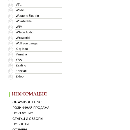
VTL
339
Wadia
340
Western Electric
341
Wharfedale
342
WiiM
343
Wilson Audio
344
Wireworld
345
Wolf von Langa
346
X-quisite
347
Yamaha
348
YBA
349
Zavfino
350
ZenSati
351
Zidoo
352
ИНФОРМАЦИЯ
ОБ АУДИОСТАТУСЕ
РОЗНИЧНАЯ ПРОДАЖА
ПОРТФОЛИО
СТАТЬИ И ОБЗОРЫ
НОВОСТИ
ОТЗЫВЫ