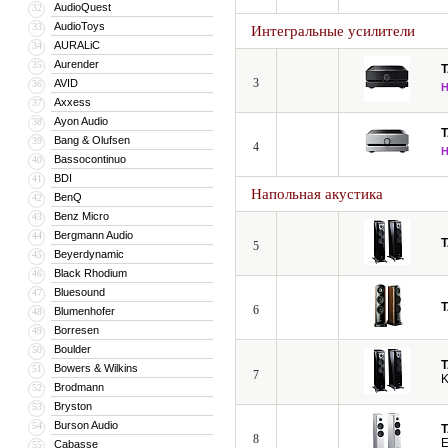
AudioQuest
32
AudioToys
33
Интегральные усилители
AURALiC
34
Aurender
35
3
AVID
36
Axxess
37
Ayon Audio
38
Bang & Olufsen
39
4
Bassocontinuo
40
BDI
41
Напольная акустика
BenQ
42
Benz Micro
43
Bergmann Audio
44
5
Beyerdynamic
45
Black Rhodium
46
Bluesound
47
6
Blumenhofer
48
Borresen
49
Boulder
50
Bowers & Wilkins
51
7
K
Brodmann
52
Bryston
53
Burson Audio
54
8
Cabasse
55