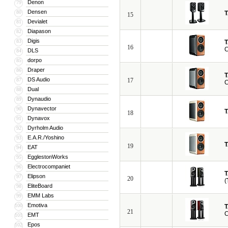
Denon
79
Densen
80
15
Devialet
81
Diapason
82
Digis
83
16
C
DLS
84
dorpo
85
Draper
86
DS Audio
87
17
Dual
88
Dynaudio
89
Dynavector
90
18
Dynavox
91
Dyrholm Audio
92
E.A.R./Yoshino
93
19
EAT
94
EgglestonWorks
95
Electrocompaniet
96
Elipson
97
20
(
EliteBoard
98
EMM Labs
99
Emotiva
100
21
EMT
101
Epos
102