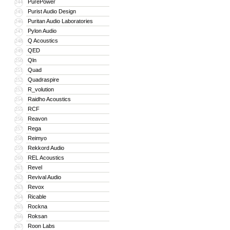
PurePower
244
Purist Audio Design
245
Puritan Audio Laboratories
246
Pylon Audio
247
Q Acoustics
248
QED
249
Qln
250
Quad
251
Quadraspire
252
R_volution
253
Raidho Acoustics
254
RCF
255
Reavon
256
Rega
257
Reimyo
258
Rekkord Audio
259
REL Acoustics
260
Revel
261
Revival Audio
262
Revox
263
Ricable
264
Rockna
265
Roksan
266
Roon Labs
267