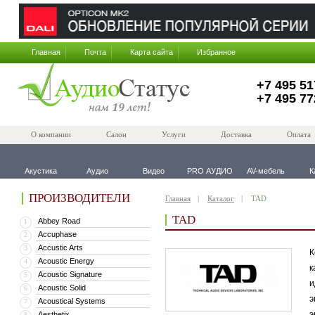
Главная
Почта
Карта сайта
Избранное
+7 495 51
+7 495 77
О компании
Салон
Услуги
Доставка
Оплата
Акустика
Аудио
Видео
PRO АУДИО
AV-мебель
К
ПРОИЗВОДИТЕЛИ
Главная
Каталог
TAD
TAD
Abbey Road
1
Accuphase
2
Accustic Arts
3
К
Acoustic Energy
4
к
Acoustic Signature
5
и
Acoustic Solid
6
э
Acoustical Systems
7
э
Aesthetix
8