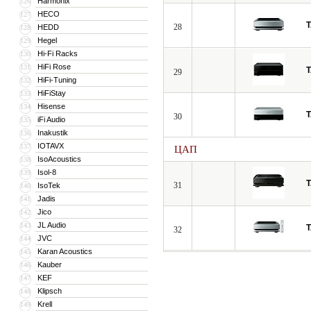
Harmonix
126
HECO
127
28
HEDD
128
Hegel
129
Hi-Fi Racks
130
HiFi Rose
131
29
HiFi-Tuning
132
HiFiStay
133
Hisense
134
30
iFi Audio
135
Inakustik
136
IOTAVX
137
ЦАП
IsoAcoustics
138
Isol-8
139
31
IsoTek
140
Jadis
141
Jico
142
JL Audio
143
32
JVC
144
Karan Acoustics
145
Kauber
146
KEF
147
Klipsch
148
Krell
149