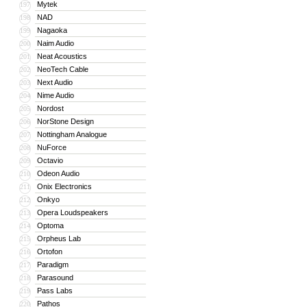
Mytek
197
NAD
198
Nagaoka
199
Naim Audio
200
Neat Acoustics
201
NeoTech Cable
202
Next Audio
203
Nime Audio
204
Nordost
205
NorStone Design
206
Nottingham Analogue
207
NuForce
208
Octavio
209
Odeon Audio
210
Onix Electronics
211
Onkyo
212
Opera Loudspeakers
213
Optoma
214
Orpheus Lab
215
Ortofon
216
Paradigm
217
Parasound
218
Pass Labs
219
Pathos
220