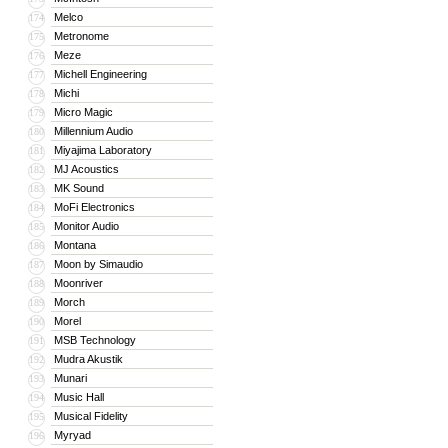
Melco
174
Metronome
175
Meze
176
Michell Engineering
177
Michi
178
Micro Magic
179
Millennium Audio
180
Miyajima Laboratory
181
MJ Acoustics
182
MK Sound
183
MoFi Electronics
184
Monitor Audio
185
Montana
186
Moon by Simaudio
187
Moonriver
188
Morch
189
Morel
190
MSB Technology
191
Mudra Akustik
192
Munari
193
Music Hall
194
Musical Fidelity
195
Myryad
196