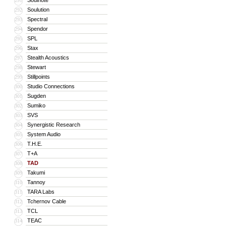
Soulnote
291
Soulution
292
Spectral
293
Spendor
294
SPL
295
Stax
296
Stealth Acoustics
297
Stewart
298
Stillpoints
299
Studio Connections
300
Sugden
301
Sumiko
302
SVS
303
Synergistic Research
304
System Audio
305
T.H.E.
306
T+A
307
TAD
308
Takumi
309
Tannoy
310
TARA Labs
311
Tchernov Cable
312
TCL
313
TEAC
314