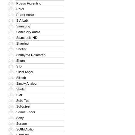
Rosso Fiorentino
268
Rotel
269
Ruark Audio
270
S.A.Lab
271
Samsung
272
Sanctuary Audio
273
Scansonic HD
274
Shanling
275
Shelter
276
Shunyata Research
277
Shure
278
SID
279
Silent Angel
280
Siltech
281
Simply Analog
282
Skylan
283
SME
284
Solid Tech
285
Solidsteel
286
Sonus Faber
287
Sony
288
Sorane
289
SOtM Audio
290