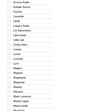
Kronos Audio
150
Kubala Sosna
151
Kuzma
152
Lavardin
153
LEAK
154
Legacy Audio
155
LG Electronics
156
Lithe Audio
157
Little Lab
158
Living Voice
159
Loewe
160
Lumin
161
Luxman
162
Lyra
163
Magico
164
Magnat
165
Magnepan
166
Magnetar
167
Manley
168
Marantz
169
Mark Levinson
170
Martin Logan
171
Matrix Audio
172
McIntosh
173