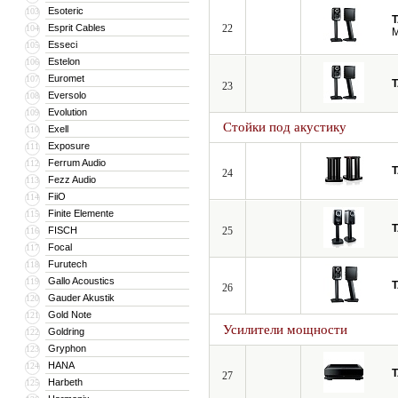
Esoteric
103
Esprit Cables
22
104
M
Esseci
105
Estelon
106
Euromet
107
23
Eversolo
108
Evolution
109
Стойки под акустику
Exell
110
Exposure
111
Ferrum Audio
112
24
Fezz Audio
113
FiiO
114
Finite Elemente
115
FISCH
25
116
Focal
117
Furutech
118
Gallo Acoustics
119
26
Gauder Akustik
120
Gold Note
121
Усилители мощности
Goldring
122
Gryphon
123
HANA
124
27
Harbeth
125