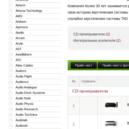
Airtech
9
Компания более 30 лет занимается 
Aktyna Technology
10
свою историю акустические системы 
AMS
11
случайно акустические системы TAD 
Anthem
12
звукорежиссеров, музыкантов и про
Apertura
13
уровня благодаря высочайшему маст
Apollo
14
CD проигрыватели
(2)
используют весь свой богатый опыт 
Arcam
15
Интегральные усилители
(2)
Arylic
16
взыскательного меломана. Компания 
AST
17
Astell&Kern
18
ATC
19
Atlas Cables
Прайс-лист
Прайс-лист с фот
20
Audeze
21
Audia Flight
22
№
Сравнить
Audience
23
Audio Analogue
24
CD проигрыватели
Audio Desk Systeme
25
Audio Note
26
Audio Physic
27
1
Audio Research
28
Audio-Technica
29
Audiolab
30
2
Audionet
31