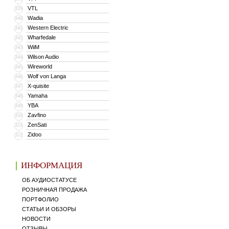
VTL
339
Wadia
340
Western Electric
341
Wharfedale
342
WiiM
343
Wilson Audio
344
Wireworld
345
Wolf von Langa
346
X-quisite
347
Yamaha
348
YBA
349
Zavfino
350
ZenSati
351
Zidoo
352
ИНФОРМАЦИЯ
ОБ АУДИОСТАТУСЕ
РОЗНИЧНАЯ ПРОДАЖА
ПОРТФОЛИО
СТАТЬИ И ОБЗОРЫ
НОВОСТИ
ОТЗЫВЫ