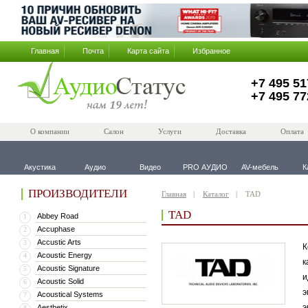
Главная
Почта
Карта сайта
Избранное
+7 495 51
+7 495 77
О компании
Салон
Услуги
Доставка
Оплата
Акустика
Аудио
Видео
PRO АУДИО
AV-мебель
К
ПРОИЗВОДИТЕЛИ
Главная
Каталог
TAD
TAD
Abbey Road
1
Accuphase
2
Accustic Arts
3
К
Acoustic Energy
4
к
Acoustic Signature
5
и
Acoustic Solid
6
э
Acoustical Systems
7
э
Aesthetix
8