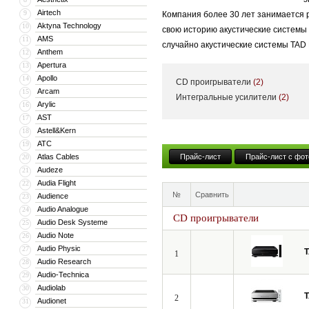
Airtech
9
Компания более 30 лет занимается 
Aktyna Technology
10
свою историю акустические системы 
AMS
11
случайно акустические системы TAD 
Anthem
12
звукорежиссеров, музыкантов и про
Apertura
13
уровня благодаря высочайшему маст
Apollo
14
CD проигрыватели
(2)
используют весь свой богатый опыт 
Arcam
15
Интегральные усилители
(2)
Arylic
16
взыскательного меломана. Компания 
AST
17
Astell&Kern
18
ATC
19
Atlas Cables
Прайс-лист
Прайс-лист с фот
20
Audeze
21
Audia Flight
22
№
Сравнить
Audience
23
Audio Analogue
24
CD проигрыватели
Audio Desk Systeme
25
Audio Note
26
Audio Physic
27
1
Audio Research
28
Audio-Technica
29
Audiolab
30
2
Audionet
31