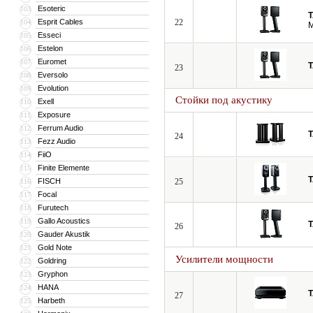
Esoteric
103
Esprit Cables
22
104
M
Esseci
105
Estelon
106
Euromet
107
23
Eversolo
108
Evolution
109
Стойки под акустику
Exell
110
Exposure
111
Ferrum Audio
112
24
Fezz Audio
113
FiiO
114
Finite Elemente
115
FISCH
25
116
Focal
117
Furutech
118
Gallo Acoustics
119
26
Gauder Akustik
120
Gold Note
121
Усилители мощности
Goldring
122
Gryphon
123
HANA
124
27
Harbeth
125