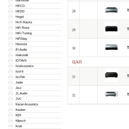
Harmonix
126
HECO
127
28
HEDD
128
Hegel
129
Hi-Fi Racks
130
HiFi Rose
131
29
HiFi-Tuning
132
HiFiStay
133
Hisense
134
30
iFi Audio
135
Inakustik
136
IOTAVX
137
ЦАП
IsoAcoustics
138
Isol-8
139
31
IsoTek
140
Jadis
141
Jico
142
JL Audio
143
32
JVC
144
Karan Acoustics
145
Kauber
146
KEF
147
Klipsch
148
Krell
149