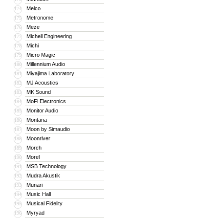
Melco
174
Metronome
175
Meze
176
Michell Engineering
177
Michi
178
Micro Magic
179
Millennium Audio
180
Miyajima Laboratory
181
MJ Acoustics
182
MK Sound
183
MoFi Electronics
184
Monitor Audio
185
Montana
186
Moon by Simaudio
187
Moonriver
188
Morch
189
Morel
190
MSB Technology
191
Mudra Akustik
192
Munari
193
Music Hall
194
Musical Fidelity
195
Myryad
196