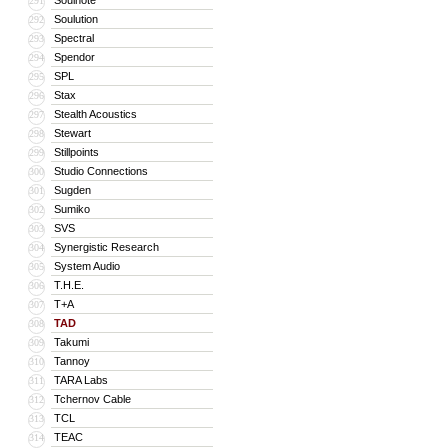
Soulnote
291
Soulution
292
Spectral
293
Spendor
294
SPL
295
Stax
296
Stealth Acoustics
297
Stewart
298
Stillpoints
299
Studio Connections
300
Sugden
301
Sumiko
302
SVS
303
Synergistic Research
304
System Audio
305
T.H.E.
306
T+A
307
TAD
308
Takumi
309
Tannoy
310
TARA Labs
311
Tchernov Cable
312
TCL
313
TEAC
314