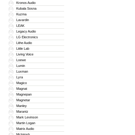
Kronos Audio
150
Kubala Sosna
151
Kuzma
152
Lavardin
153
LEAK
154
Legacy Audio
155
LG Electronics
156
Lithe Audio
157
Little Lab
158
Living Voice
159
Loewe
160
Lumin
161
Luxman
162
Lyra
163
Magico
164
Magnat
165
Magnepan
166
Magnetar
167
Manley
168
Marantz
169
Mark Levinson
170
Martin Logan
171
Matrix Audio
172
McIntosh
173