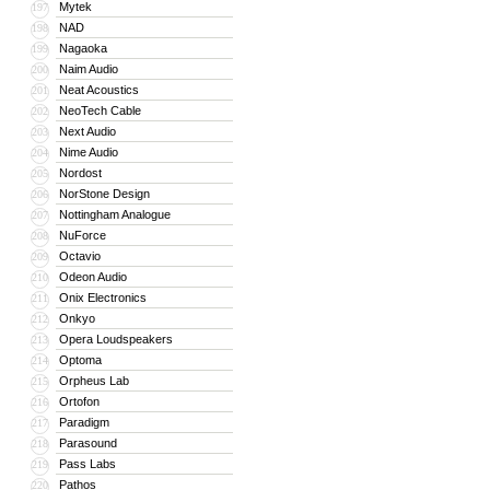
Mytek
197
NAD
198
Nagaoka
199
Naim Audio
200
Neat Acoustics
201
NeoTech Cable
202
Next Audio
203
Nime Audio
204
Nordost
205
NorStone Design
206
Nottingham Analogue
207
NuForce
208
Octavio
209
Odeon Audio
210
Onix Electronics
211
Onkyo
212
Opera Loudspeakers
213
Optoma
214
Orpheus Lab
215
Ortofon
216
Paradigm
217
Parasound
218
Pass Labs
219
Pathos
220