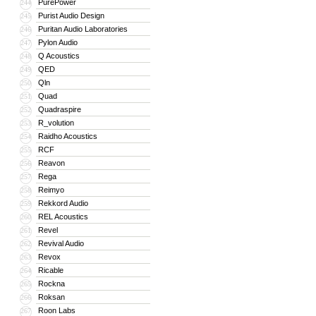
PurePower
244
Purist Audio Design
245
Puritan Audio Laboratories
246
Pylon Audio
247
Q Acoustics
248
QED
249
Qln
250
Quad
251
Quadraspire
252
R_volution
253
Raidho Acoustics
254
RCF
255
Reavon
256
Rega
257
Reimyo
258
Rekkord Audio
259
REL Acoustics
260
Revel
261
Revival Audio
262
Revox
263
Ricable
264
Rockna
265
Roksan
266
Roon Labs
267