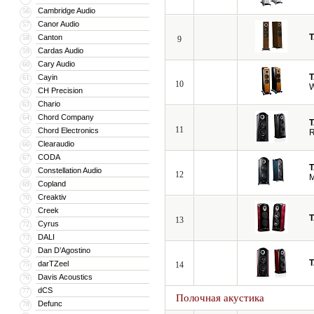
Cambridge Audio
56
Canor Audio
57
Canton
58
9
Cardas Audio
59
Cary Audio
60
Cayin
61
10
CH Precision
62
Chario
63
Chord Company
64
11
Chord Electronics
65
R
Clearaudio
66
CODA
67
Constellation Audio
68
12
M
Copland
69
Creaktiv
70
Creek
71
13
Cyrus
72
DALI
73
Dan D’Agostino
74
darTZeel
75
14
Davis Acoustics
76
dCS
77
Полочная акустика
Defunc
78