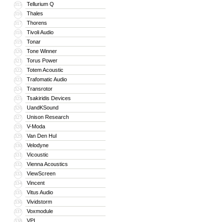
Tellurium Q
315
Thales
316
Thorens
317
Tivoli Audio
318
Tonar
319
Tone Winner
320
Torus Power
321
Totem Acoustic
322
Trafomatic Audio
323
Transrotor
324
Tsakiridis Devices
325
UandKSound
326
Unison Research
327
V-Moda
328
Van Den Hul
329
Velodyne
330
Vicoustic
331
Vienna Acoustics
332
ViewScreen
333
Vincent
334
Vitus Audio
335
Vividstorm
336
Voxmodule
337
VPI
338