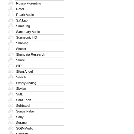
Rosso Fiorentino
268
Rotel
269
Ruark Audio
270
S.A.Lab
271
Samsung
272
Sanctuary Audio
273
Scansonic HD
274
Shanling
275
Shelter
276
Shunyata Research
277
Shure
278
SID
279
Silent Angel
280
Siltech
281
Simply Analog
282
Skylan
283
SME
284
Solid Tech
285
Solidsteel
286
Sonus Faber
287
Sony
288
Sorane
289
SOtM Audio
290