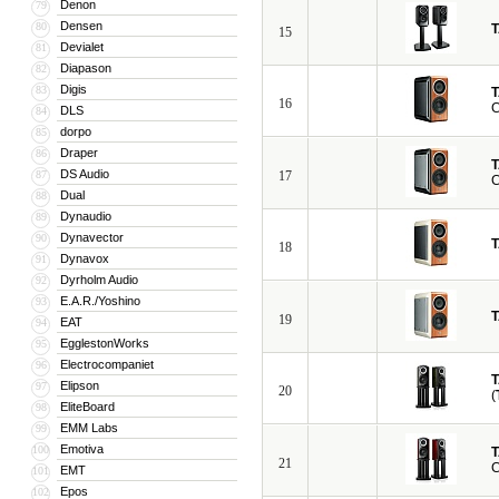
Denon
79
Densen
80
15
Devialet
81
Diapason
82
Digis
83
16
C
DLS
84
dorpo
85
Draper
86
DS Audio
87
17
Dual
88
Dynaudio
89
Dynavector
90
18
Dynavox
91
Dyrholm Audio
92
E.A.R./Yoshino
93
19
EAT
94
EgglestonWorks
95
Electrocompaniet
96
Elipson
97
20
(
EliteBoard
98
EMM Labs
99
Emotiva
100
21
EMT
101
Epos
102