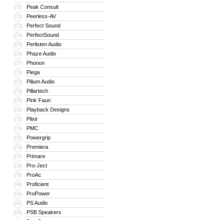
Peak Consult
221
Peerless-AV
222
Perfect Sound
223
PerfectSound
224
Perlisten Audio
225
Phaze Audio
226
Phonon
227
Piega
228
Pilium Audio
229
Pillartech
230
Pink Faun
231
Playback Designs
232
Plixir
233
PMC
234
Powergrip
235
Premiera
236
Primare
237
Pro-Ject
238
ProAc
239
Proficient
240
ProPower
241
PS Audio
242
PSB Speakers
243