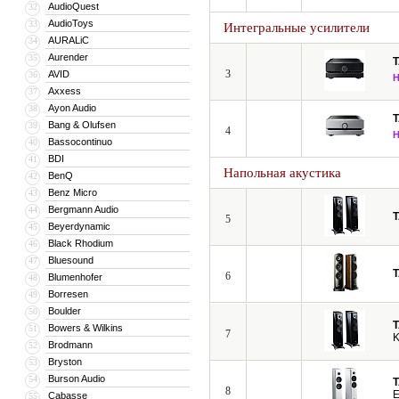
AudioQuest
32
AudioToys
33
Интегральные усилители
AURALiC
34
Aurender
35
3
AVID
36
Axxess
37
Ayon Audio
38
Bang & Olufsen
39
4
Bassocontinuo
40
BDI
41
Напольная акустика
BenQ
42
Benz Micro
43
Bergmann Audio
44
5
Beyerdynamic
45
Black Rhodium
46
Bluesound
47
6
Blumenhofer
48
Borresen
49
Boulder
50
Bowers & Wilkins
51
7
K
Brodmann
52
Bryston
53
Burson Audio
54
8
Cabasse
55