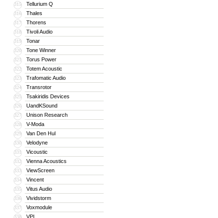
Tellurium Q
315
Thales
316
Thorens
317
Tivoli Audio
318
Tonar
319
Tone Winner
320
Torus Power
321
Totem Acoustic
322
Trafomatic Audio
323
Transrotor
324
Tsakiridis Devices
325
UandKSound
326
Unison Research
327
V-Moda
328
Van Den Hul
329
Velodyne
330
Vicoustic
331
Vienna Acoustics
332
ViewScreen
333
Vincent
334
Vitus Audio
335
Vividstorm
336
Voxmodule
337
VPI
338