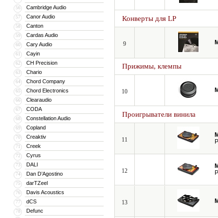
Cambridge Audio
56
Canor Audio
57
Конверты для LP
Canton
58
Cardas Audio
59
M
9
Cary Audio
60
Cayin
61
CH Precision
62
Прижимы, клемпы
Chario
63
Chord Company
64
M
Chord Electronics
65
10
Clearaudio
66
CODA
67
Проигрыватели винила
Constellation Audio
68
Copland
69
M
Creaktiv
70
11
P
Creek
71
Cyrus
72
DALI
73
M
12
P
Dan D’Agostino
74
darTZeel
75
Davis Acoustics
76
M
dCS
77
13
Defunc
78