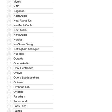
Mytek
197
NAD
198
Nagaoka
199
Naim Audio
200
Neat Acoustics
201
NeoTech Cable
202
Next Audio
203
Nime Audio
204
Nordost
205
NorStone Design
206
Nottingham Analogue
207
NuForce
208
Octavio
209
Odeon Audio
210
Onix Electronics
211
Onkyo
212
Opera Loudspeakers
213
Optoma
214
Orpheus Lab
215
Ortofon
216
Paradigm
217
Parasound
218
Pass Labs
219
Pathos
220