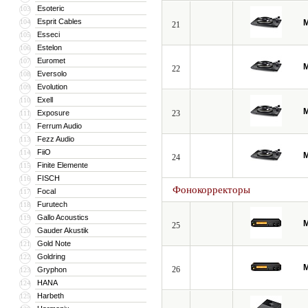
Esoteric
103
Esprit Cables
104
M
21
Esseci
105
Estelon
106
Euromet
107
M
22
Eversolo
108
Evolution
109
Exell
110
M
Exposure
23
111
Ferrum Audio
112
Fezz Audio
113
FiiO
114
M
24
Finite Elemente
115
FISCH
116
Фонокорректоры
Focal
117
Furutech
118
Gallo Acoustics
119
M
25
Gauder Akustik
120
Gold Note
121
Goldring
122
M
26
Gryphon
123
HANA
124
Harbeth
125