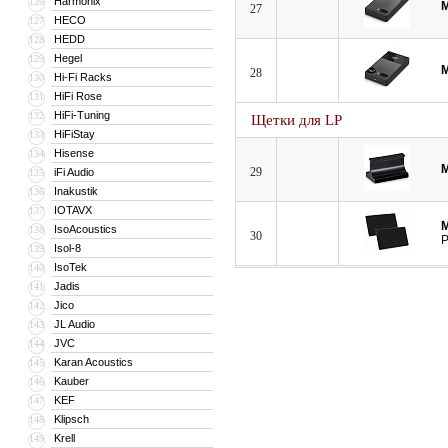
Harmonix
126
M
27
HECO
127
HEDD
128
Hegel
129
M
28
Hi-Fi Racks
130
HiFi Rose
131
HiFi-Tuning
132
Щетки для LP
HiFiStay
133
Hisense
134
M
29
iFi Audio
135
Inakustik
136
IOTAVX
137
M
IsoAcoustics
138
30
P
Isol-8
139
IsoTek
140
Jadis
141
Jico
142
JL Audio
143
JVC
144
Karan Acoustics
145
Kauber
146
KEF
147
Klipsch
148
Krell
149