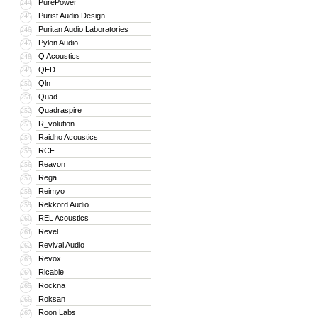
PurePower
244
Purist Audio Design
245
Puritan Audio Laboratories
246
Pylon Audio
247
Q Acoustics
248
QED
249
Qln
250
Quad
251
Quadraspire
252
R_volution
253
Raidho Acoustics
254
RCF
255
Reavon
256
Rega
257
Reimyo
258
Rekkord Audio
259
REL Acoustics
260
Revel
261
Revival Audio
262
Revox
263
Ricable
264
Rockna
265
Roksan
266
Roon Labs
267