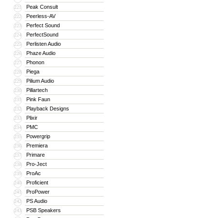
Peak Consult
221
Peerless-AV
222
Perfect Sound
223
PerfectSound
224
Perlisten Audio
225
Phaze Audio
226
Phonon
227
Piega
228
Pilium Audio
229
Pillartech
230
Pink Faun
231
Playback Designs
232
Plixir
233
PMC
234
Powergrip
235
Premiera
236
Primare
237
Pro-Ject
238
ProAc
239
Proficient
240
ProPower
241
PS Audio
242
PSB Speakers
243