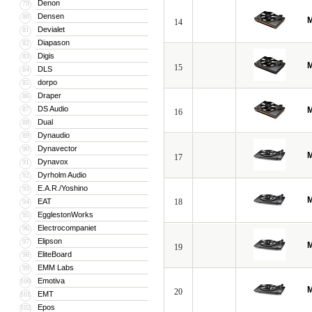
Denon
79
Densen
80
M
14
Devialet
81
Diapason
82
Digis
83
M
15
DLS
84
dorpo
85
Draper
86
DS Audio
87
M
16
Dual
88
Dynaudio
89
Dynavector
90
M
17
Dynavox
91
Dyrholm Audio
92
E.A.R./Yoshino
93
M
EAT
18
94
EgglestonWorks
95
Electrocompaniet
96
Elipson
97
M
19
EliteBoard
98
EMM Labs
99
Emotiva
100
M
20
EMT
101
Epos
102