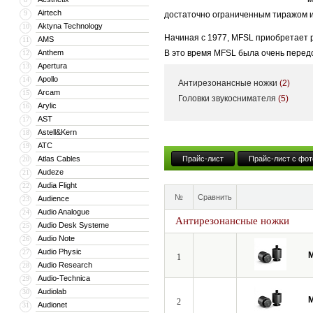
Airtech
9
достаточно ограниченным тиражом и 
Aktyna Technology
10
Начиная с 1977, MFSL приобретает 
AMS
11
Anthem
В это время MFSL была очень перед
12
Apertura
13
ценам .
Apollo
14
Антирезонансные ножки
(2)
В 80 годы главные производители ви
Arcam
15
Головки звукоснимателя
(5)
Arylic
16
виниле и часто использовали вторич
AST
17
искажений, что в целом ухудшало зв
Astell&Kern
18
критиков и коллекционеров. Успех M
ATC
19
Atlas Cables
Прайс-лист
Прайс-лист с фот
20
MFSL изначально стал известным пуб
Audeze
21
компаниями. Это был первый лейбл, 
Audia Flight
22
инженер Stan Ricker, который делал
№
Сравнить
Audience
23
наклеенным лейблом.
Audio Analogue
24
Антирезонансные ножки
Audio Desk Systeme
25
С некоторыми исключениями, MFSL и
Audio Note
26
оригинальной скорости (если мастер
Audio Physic
27
M
1
Одновременно режущий звуковые дорож
Audio Research
28
Audio-Technica
29
Half-speed mastering технология по
Audiolab
30
позволяет более детально передать
M
2
Audionet
31