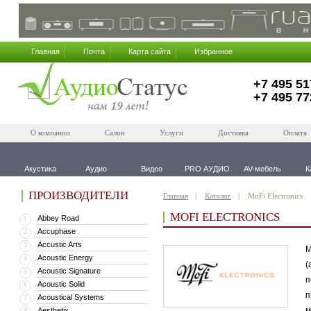
Главная
Почта
Карта сайта
Избранное
+7 495 51
+7 495 77
О компании
Салон
Услуги
Доставка
Оплата
Акустика
Аудио
Видео
PRO АУДИО
AV-мебель
К
ПРОИЗВОДИТЕЛИ
Главная
Каталог
MoFi Electronics
MOFI ELECTRONICS
Abbey Road
1
Accuphase
2
Accustic Arts
3
M
Acoustic Energy
4
(
Acoustic Signature
5
п
Acoustic Solid
6
п
Acoustical Systems
7
м
Aesthetix
8