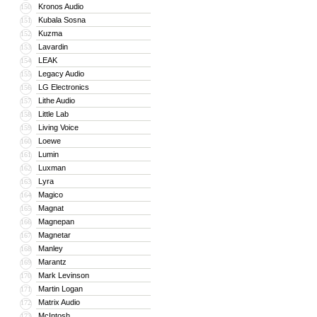
Kronos Audio
150
Kubala Sosna
151
Kuzma
152
Lavardin
153
LEAK
154
Legacy Audio
155
LG Electronics
156
Lithe Audio
157
Little Lab
158
Living Voice
159
Loewe
160
Lumin
161
Luxman
162
Lyra
163
Magico
164
Magnat
165
Magnepan
166
Magnetar
167
Manley
168
Marantz
169
Mark Levinson
170
Martin Logan
171
Matrix Audio
172
McIntosh
173