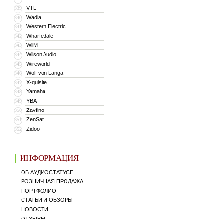
VTL
339
Wadia
340
Western Electric
341
Wharfedale
342
WiiM
343
Wilson Audio
344
Wireworld
345
Wolf von Langa
346
X-quisite
347
Yamaha
348
YBA
349
Zavfino
350
ZenSati
351
Zidoo
352
ИНФОРМАЦИЯ
ОБ АУДИОСТАТУСЕ
РОЗНИЧНАЯ ПРОДАЖА
ПОРТФОЛИО
СТАТЬИ И ОБЗОРЫ
НОВОСТИ
ОТЗЫВЫ