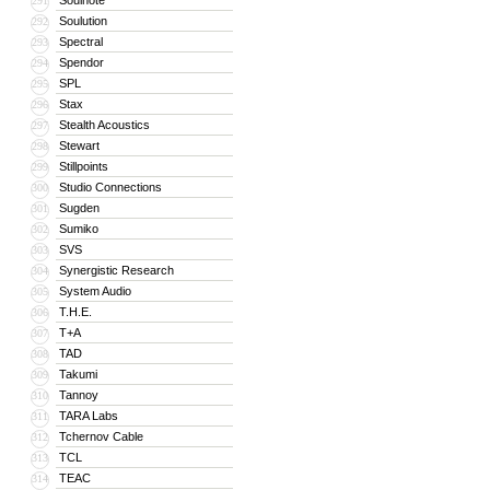
Soulnote
291
Soulution
292
Spectral
293
Spendor
294
SPL
295
Stax
296
Stealth Acoustics
297
Stewart
298
Stillpoints
299
Studio Connections
300
Sugden
301
Sumiko
302
SVS
303
Synergistic Research
304
System Audio
305
T.H.E.
306
T+A
307
TAD
308
Takumi
309
Tannoy
310
TARA Labs
311
Tchernov Cable
312
TCL
313
TEAC
314