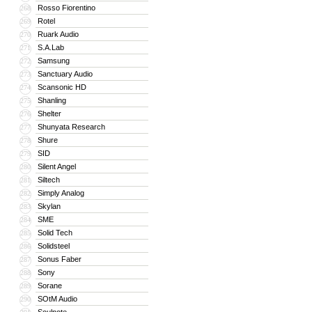
Rosso Fiorentino
268
Rotel
269
Ruark Audio
270
S.A.Lab
271
Samsung
272
Sanctuary Audio
273
Scansonic HD
274
Shanling
275
Shelter
276
Shunyata Research
277
Shure
278
SID
279
Silent Angel
280
Siltech
281
Simply Analog
282
Skylan
283
SME
284
Solid Tech
285
Solidsteel
286
Sonus Faber
287
Sony
288
Sorane
289
SOtM Audio
290