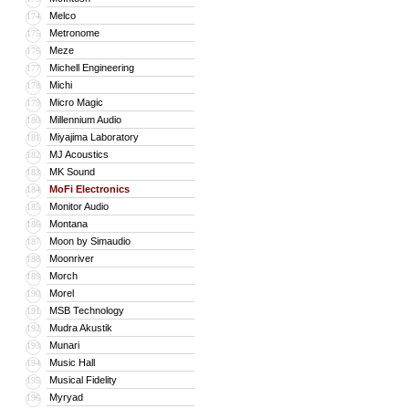
Melco
174
Metronome
175
Meze
176
Michell Engineering
177
Michi
178
Micro Magic
179
Millennium Audio
180
Miyajima Laboratory
181
MJ Acoustics
182
MK Sound
183
MoFi Electronics
184
Monitor Audio
185
Montana
186
Moon by Simaudio
187
Moonriver
188
Morch
189
Morel
190
MSB Technology
191
Mudra Akustik
192
Munari
193
Music Hall
194
Musical Fidelity
195
Myryad
196