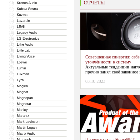
ОТЧЕТЫ
Kronos Audio
150
Kubala Sosna
151
Kuzma
152
Lavardin
153
LEAK
154
Legacy Audio
155
LG Electronics
156
Lithe Audio
157
Little Lab
158
Living Voice
159
Совершенная синергия: сабв
утончённости в систему
Loewe
160
Актуальные тенденции нагля
Lumin
161
прочно занял своё законное 
Luxman
162
Lyra
163
03.10.2023
Magico
164
Magnat
165
Magnepan
166
Magnetar
167
Manley
168
Marantz
169
Mark Levinson
170
Martin Logan
171
Matrix Audio
172
Продукты года StereoNET
McIntosh
173