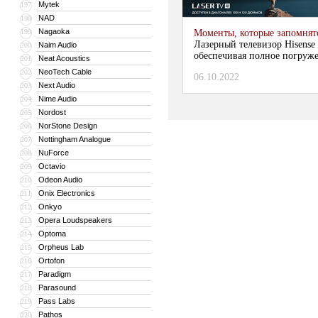
Mytek
197
NAD
198
Nagaoka
199
Моменты, которые запомнят
Лазерный телевизор Hisense
Naim Audio
200
обеспечивая полное погруж
Neat Acoustics
201
NeoTech Cable
202
06.10.2022
Next Audio
203
Nime Audio
204
Nordost
205
NorStone Design
206
Nottingham Analogue
207
NuForce
208
Octavio
209
Odeon Audio
210
Onix Electronics
211
Onkyo
212
Opera Loudspeakers
213
Optoma
214
Orpheus Lab
215
Ortofon
216
Paradigm
217
Parasound
218
Pass Labs
219
Pathos
220