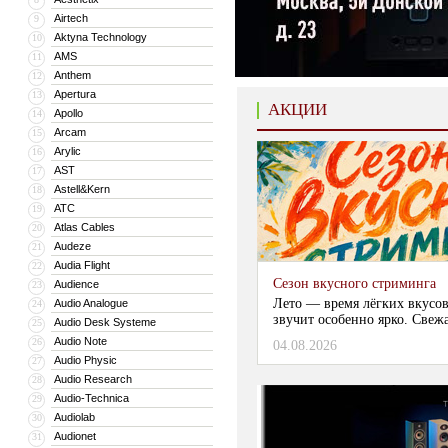
Airtech
9
Aktyna Technology
10
AMS
11
Anthem
12
Apertura
13
АКЦИИ
Apollo
14
Arcam
15
Arylic
16
AST
17
Astell&Kern
18
ATC
19
Atlas Cables
20
Audeze
21
Audia Flight
22
Сезон вкусного стриминга
Audience
23
Лето — время лёгких вкусов
Audio Analogue
24
звучит особенно ярко. Свежа
Audio Desk Systeme
25
Audio Note
26
04.08.2026
Audio Physic
27
Audio Research
28
Audio-Technica
29
Audiolab
30
Audionet
31