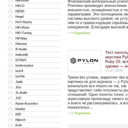
Harmonix
126
Флагманский интегральный усили
Premiera производит впечатление
HECO
127
внешностью, оснащённостью и те
HEDD
128
параметрами. Это полноценное зв
Hegel
129
системы высокого уровня, не уст
Hi-Fi Racks
130
чём-то и превосходящее серьёзн
конкурентов. Благодаря высокой в
HiFi Rose
131
HiFi-Tuning
Подробнее
132
HiFiStay
133
Hisense
134
iFi Audio
135
Тест напол
Inakustik
136
акустики Py
IOTAVX
137
Ruby 25: вс
IsoAcoustics
одежке — м
138
13.07.2026
Isol-8
139
IsoTek
140
Трюки без уловок, маркетинг без 
картинка не для журнала — у Pylo
Jadis
141
изначально все пошло не так, как
Jico
142
представляют себе энтузиасты р
JL Audio
143
отношений. Одно понятно точно: с
JVC
144
агрессивную пропаганду своего х
и вовсе не рассматривалась, а вс
Karan Acoustics
145
показательн...
Kauber
146
Подробнее
KEF
147
Klipsch
148
Krell
149