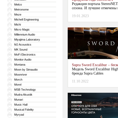
Редакция портала StereoNET
Melco
174
сезона. И лучшие отмечены 
Metronome
175
Meze
176
19.01.2023
Michell Engineering
177
Michi
178
Micro Magic
179
Millennium Audio
180
Miyajima Laboratory
181
MJ Acoustics
182
MK Sound
183
MoFi Electronics
184
Monitor Audio
185
Montana
Supra Sword Excalibur – бе
186
Модель Sword Excalibur High
Moon by Simaudio
187
бренда Supra Cables
Moonriver
188
Morch
189
11.10.2022
Morel
190
MSB Technology
191
Mudra Akustik
192
Munari
193
Music Hall
194
Musical Fidelity
195
Myryad
196