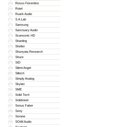
Rosso Fiorentino
268
Rotel
269
Ruark Audio
270
S.A.Lab
271
Samsung
272
Sanctuary Audio
273
Scansonic HD
274
Shanling
275
Shelter
276
Shunyata Research
277
Shure
278
SID
279
Silent Angel
280
Siltech
281
Simply Analog
282
Skylan
283
SME
284
Solid Tech
285
Solidsteel
286
Sonus Faber
287
Sony
288
Sorane
289
SOtM Audio
290