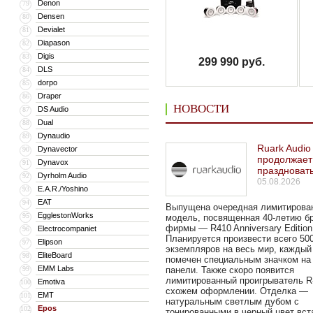
Denon
79
Densen
80
Devialet
81
Diapason
82
Digis
83
299 990 руб.
DLS
84
dorpo
85
Draper
86
НОВОСТИ
DS Audio
87
Dual
88
Dynaudio
89
Ruark Audio
Dynavector
90
продолжает
Dynavox
91
праздноват
Dyrholm Audio
92
05.08.2026
E.A.R./Yoshino
93
EAT
94
Выпущена очередная лимитирова
EgglestonWorks
95
модель, посвященная 40-летию б
фирмы — R410 Anniversary Edition
Electrocompaniet
96
Планируется произвести всего 50
Elipson
97
экземпляров на весь мир, каждый
EliteBoard
98
помечен специальным значком на
EMM Labs
99
панели. Также скоро появится
лимитированный проигрыватель R
Emotiva
100
схожем оформлении. Отделка —
EMT
101
натуральным светлым дубом с
Epos
102
тонированными в черный цвет вст