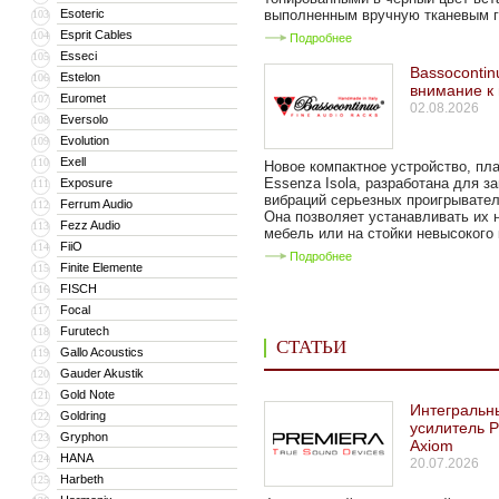
Esoteric
выполненным вручную тканевым гр
103
Esprit Cables
104
Подробнее
Esseci
105
Bassocontin
Estelon
106
внимание к
Euromet
107
02.08.2026
Eversolo
108
Evolution
109
Exell
110
Новое компактное устройство, п
Essenza Isola, разработана для з
Exposure
111
вибраций серьезных проигрывател
Ferrum Audio
112
Она позволяет устанавливать их 
Fezz Audio
113
мебель или на стойки невысокого к
FiiO
114
Подробнее
Finite Elemente
115
FISCH
116
Focal
117
Furutech
118
СТАТЬИ
Gallo Acoustics
119
Gauder Akustik
120
Gold Note
121
Интегральн
Goldring
122
усилитель P
Gryphon
123
Axiom
HANA
124
20.07.2026
Harbeth
125