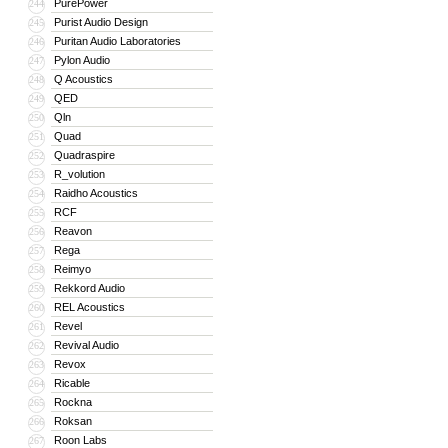
PurePower
244
Purist Audio Design
245
Puritan Audio Laboratories
246
Pylon Audio
247
Q Acoustics
248
QED
249
Qln
250
Quad
251
Quadraspire
252
R_volution
253
Raidho Acoustics
254
RCF
255
Reavon
256
Rega
257
Reimyo
258
Rekkord Audio
259
REL Acoustics
260
Revel
261
Revival Audio
262
Revox
263
Ricable
264
Rockna
265
Roksan
266
Roon Labs
267