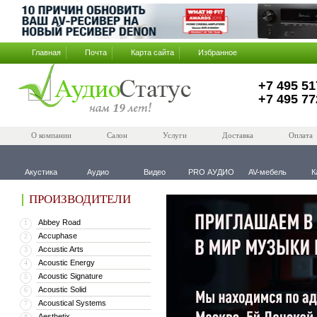
Главная
Почта
Карта сайта
Избранное
+7 495 51
+7 495 77
О компании
Салон
Услуги
Доставка
Оплата
Акустика
Аудио
Видео
PRO АУДИО
AV-мебель
К
ПРОИЗВОДИТЕЛИ
Abbey Road
1
Accuphase
2
Accustic Arts
3
Acoustic Energy
4
Acoustic Signature
5
Acoustic Solid
6
Acoustical Systems
7
Aesthetix
8