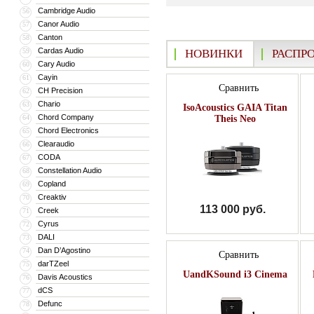
Cambridge Audio
56
Canor Audio
57
Canton
58
Cardas Audio
59
НОВИНКИ
РАСПР
Cary Audio
60
Cayin
61
Сравнить
CH Precision
62
Chario
63
IsoAcoustics GAIA Titan
Chord Company
64
Theis Neo
Chord Electronics
65
Clearaudio
66
CODA
67
Constellation Audio
68
Copland
69
Creaktiv
70
113 000 руб.
Creek
71
Cyrus
72
DALI
73
Dan D’Agostino
74
Сравнить
darTZeel
75
UandKSound i3 Cinema
Davis Acoustics
76
dCS
77
Defunc
78