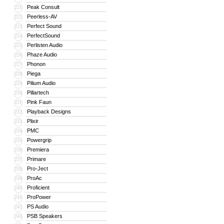
Peak Consult
221
Peerless-AV
222
Perfect Sound
223
PerfectSound
224
Perlisten Audio
225
Phaze Audio
226
Phonon
227
Piega
228
Pilium Audio
229
Pillartech
230
Pink Faun
231
Playback Designs
232
Plixir
233
PMC
234
Powergrip
235
Premiera
236
Primare
237
Pro-Ject
238
ProAc
239
Proficient
240
ProPower
241
PS Audio
242
PSB Speakers
243