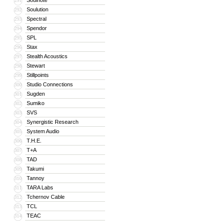
Soulnote
291
Soulution
292
Spectral
293
Spendor
294
SPL
295
Stax
296
Stealth Acoustics
297
Stewart
298
Stillpoints
299
Studio Connections
300
Sugden
301
Sumiko
302
SVS
303
Synergistic Research
304
System Audio
305
T.H.E.
306
T+A
307
TAD
308
Takumi
309
Tannoy
310
TARA Labs
311
Tchernov Cable
312
TCL
313
TEAC
314