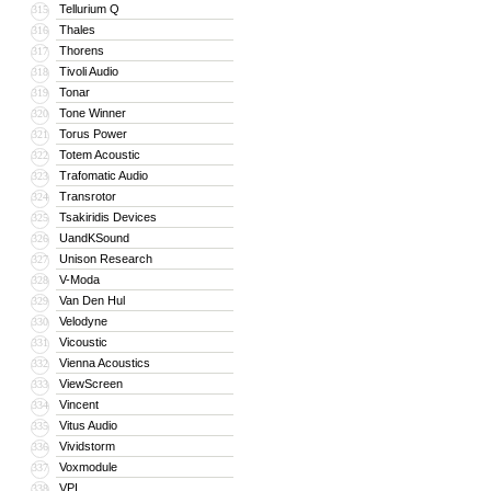
Tellurium Q
315
Thales
316
Thorens
317
Tivoli Audio
318
Tonar
319
Tone Winner
320
Torus Power
321
Totem Acoustic
322
Trafomatic Audio
323
Transrotor
324
Tsakiridis Devices
325
UandKSound
326
Unison Research
327
V-Moda
328
Van Den Hul
329
Velodyne
330
Vicoustic
331
Vienna Acoustics
332
ViewScreen
333
Vincent
334
Vitus Audio
335
Vividstorm
336
Voxmodule
337
VPI
338