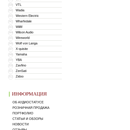
VTL
339
Wadia
340
Western Electric
341
Wharfedale
342
WiiM
343
Wilson Audio
344
Wireworld
345
Wolf von Langa
346
X-quisite
347
Yamaha
348
YBA
349
Zavfino
350
ZenSati
351
Zidoo
352
ИНФОРМАЦИЯ
ОБ АУДИОСТАТУСЕ
РОЗНИЧНАЯ ПРОДАЖА
ПОРТФОЛИО
СТАТЬИ И ОБЗОРЫ
НОВОСТИ
ОТЗЫВЫ