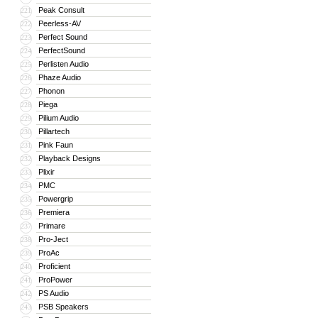
Peak Consult
221
Peerless-AV
222
Perfect Sound
223
PerfectSound
224
Perlisten Audio
225
Phaze Audio
226
Phonon
227
Piega
228
Pilium Audio
229
Pillartech
230
Pink Faun
231
Playback Designs
232
Plixir
233
PMC
234
Powergrip
235
Premiera
236
Primare
237
Pro-Ject
238
ProAc
239
Proficient
240
ProPower
241
PS Audio
242
PSB Speakers
243