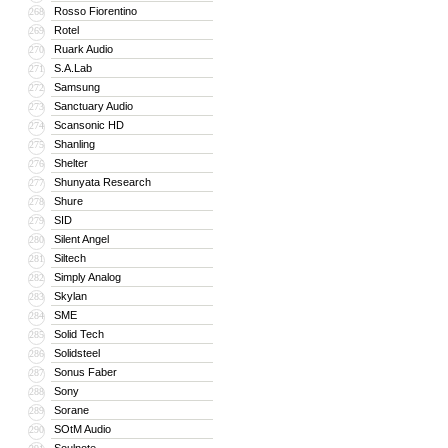
Rosso Fiorentino
268
Rotel
269
Ruark Audio
270
S.A.Lab
271
Samsung
272
Sanctuary Audio
273
Scansonic HD
274
Shanling
275
Shelter
276
Shunyata Research
277
Shure
278
SID
279
Silent Angel
280
Siltech
281
Simply Analog
282
Skylan
283
SME
284
Solid Tech
285
Solidsteel
286
Sonus Faber
287
Sony
288
Sorane
289
SOtM Audio
290