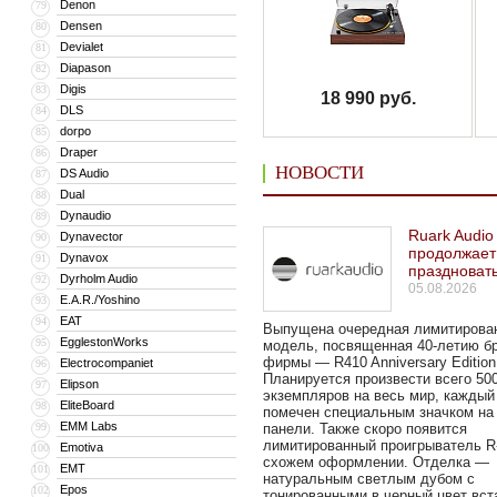
Denon
79
Densen
80
Devialet
81
Diapason
82
Digis
83
18 990 руб.
DLS
84
dorpo
85
Draper
86
НОВОСТИ
DS Audio
87
Dual
88
Dynaudio
89
Ruark Audio
Dynavector
90
продолжает
Dynavox
91
праздноват
Dyrholm Audio
92
05.08.2026
E.A.R./Yoshino
93
EAT
94
Выпущена очередная лимитирова
EgglestonWorks
95
модель, посвященная 40-летию б
фирмы — R410 Anniversary Edition
Electrocompaniet
96
Планируется произвести всего 50
Elipson
97
экземпляров на весь мир, каждый
EliteBoard
98
помечен специальным значком на
EMM Labs
99
панели. Также скоро появится
лимитированный проигрыватель R
Emotiva
100
схожем оформлении. Отделка —
EMT
101
натуральным светлым дубом с
Epos
102
тонированными в черный цвет вст