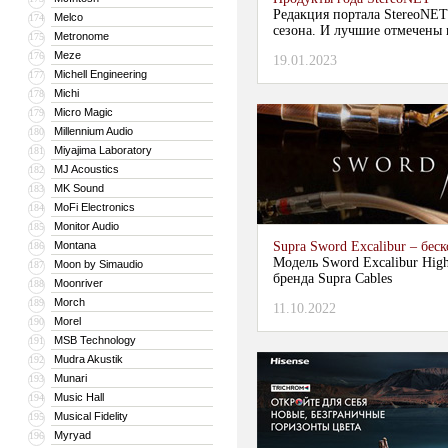
Редакция портала StereoNET
Melco
174
сезона. И лучшие отмечены 
Metronome
175
Meze
176
19.01.2023
Michell Engineering
177
Michi
178
Micro Magic
179
Millennium Audio
180
Miyajima Laboratory
181
MJ Acoustics
182
MK Sound
183
MoFi Electronics
184
Monitor Audio
185
Montana
Supra Sword Excalibur – бе
186
Модель Sword Excalibur High
Moon by Simaudio
187
бренда Supra Cables
Moonriver
188
Morch
189
11.10.2022
Morel
190
MSB Technology
191
Mudra Akustik
192
Munari
193
Music Hall
194
Musical Fidelity
195
Myryad
196