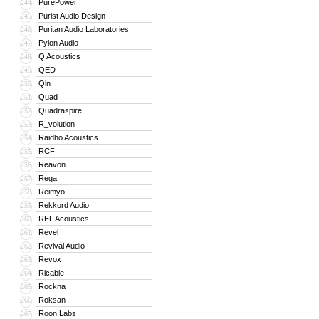
PurePower
244
Purist Audio Design
245
Puritan Audio Laboratories
246
Pylon Audio
247
Q Acoustics
248
QED
249
Qln
250
Quad
251
Quadraspire
252
R_volution
253
Raidho Acoustics
254
RCF
255
Reavon
256
Rega
257
Reimyo
258
Rekkord Audio
259
REL Acoustics
260
Revel
261
Revival Audio
262
Revox
263
Ricable
264
Rockna
265
Roksan
266
Roon Labs
267