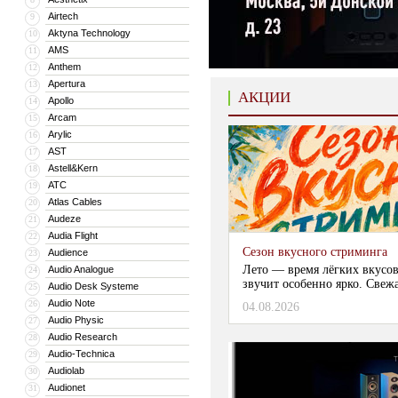
Airtech
9
Aktyna Technology
10
AMS
11
Anthem
12
Apertura
13
АКЦИИ
Apollo
14
Arcam
15
Arylic
16
AST
17
Astell&Kern
18
ATC
19
Atlas Cables
20
Audeze
21
Audia Flight
22
Сезон вкусного стриминга
Audience
23
Лето — время лёгких вкусов
Audio Analogue
24
звучит особенно ярко. Свежа
Audio Desk Systeme
25
Audio Note
26
04.08.2026
Audio Physic
27
Audio Research
28
Audio-Technica
29
Audiolab
30
Audionet
31