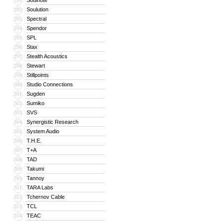
Soulnote
291
Soulution
292
Spectral
293
Spendor
294
SPL
295
Stax
296
Stealth Acoustics
297
Stewart
298
Stillpoints
299
Studio Connections
300
Sugden
301
Sumiko
302
SVS
303
Synergistic Research
304
System Audio
305
T.H.E.
306
T+A
307
TAD
308
Takumi
309
Tannoy
310
TARA Labs
311
Tchernov Cable
312
TCL
313
TEAC
314