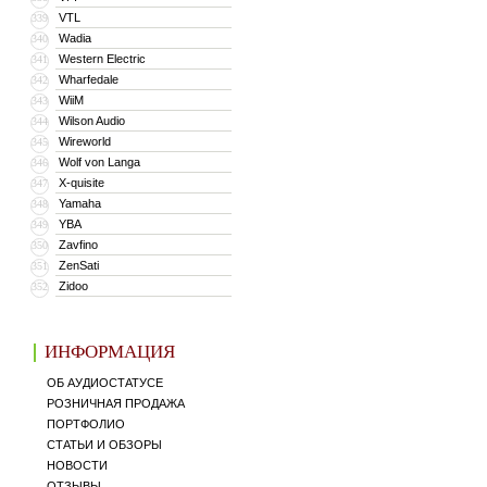
VTL
339
Wadia
340
Western Electric
341
Wharfedale
342
WiiM
343
Wilson Audio
344
Wireworld
345
Wolf von Langa
346
X-quisite
347
Yamaha
348
YBA
349
Zavfino
350
ZenSati
351
Zidoo
352
ИНФОРМАЦИЯ
ОБ АУДИОСТАТУСЕ
РОЗНИЧНАЯ ПРОДАЖА
ПОРТФОЛИО
СТАТЬИ И ОБЗОРЫ
НОВОСТИ
ОТЗЫВЫ