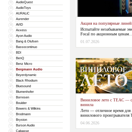
AudioQuest
32
AudioToys
33
AURALiC
34
Aurender
35
Акция на популярные линейки
AVID
36
Испытайте незабываемые эм
Axxess
37
Focal по акционным ценам...
Ayon Audio
38
Bang & Olufsen
01.07.2026
39
Bassocontinuo
40
BDI
41
BenQ
42
Benz Micro
43
Bergmann Audio
44
Beyerdynamic
45
Black Rhodium
46
Bluesound
47
Blumenhofer
48
Borresen
49
Виниловое лето с TEAC — с
Boulder
50
винила
Bowers & Wilkins
51
Лето — отличное время для
Brodmann
52
винилового проигрывателя 
Bryston
53
04.06.2026
...
Burson Audio
54
Cabasse
55