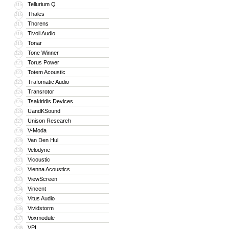
Tellurium Q
315
Thales
316
Thorens
317
Tivoli Audio
318
Tonar
319
Tone Winner
320
Torus Power
321
Totem Acoustic
322
Trafomatic Audio
323
Transrotor
324
Tsakiridis Devices
325
UandKSound
326
Unison Research
327
V-Moda
328
Van Den Hul
329
Velodyne
330
Vicoustic
331
Vienna Acoustics
332
ViewScreen
333
Vincent
334
Vitus Audio
335
Vividstorm
336
Voxmodule
337
VPI
338