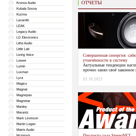
ОТЧЕТЫ
Kronos Audio
150
Kubala Sosna
151
Kuzma
152
Lavardin
153
LEAK
154
Legacy Audio
155
LG Electronics
156
Lithe Audio
157
Little Lab
158
Living Voice
159
Совершенная синергия: сабв
утончённости в систему
Loewe
160
Актуальные тенденции нагля
Lumin
161
прочно занял своё законное 
Luxman
162
Lyra
163
03.10.2023
Magico
164
Magnat
165
Magnepan
166
Magnetar
167
Manley
168
Marantz
169
Mark Levinson
170
Martin Logan
171
Matrix Audio
172
Продукты года StereoNET
McIntosh
173