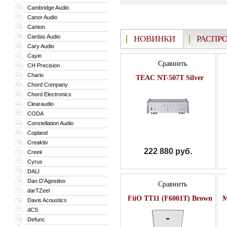
Cambridge Audio
56
Canor Audio
57
Canton
58
Cardas Audio
59
НОВИНКИ
РАСПР
Cary Audio
60
Cayin
61
Сравнить
CH Precision
62
Chario
63
TEAC NT-507T Silver
Chord Company
64
Chord Electronics
65
Clearaudio
66
CODA
67
Constellation Audio
68
Copland
69
Creaktiv
70
222 880 руб.
Creek
71
Cyrus
72
DALI
73
Dan D’Agostino
74
Сравнить
darTZeel
75
FiiO TT11 (F6001T) Brown
M
Davis Acoustics
76
dCS
77
Defunc
78