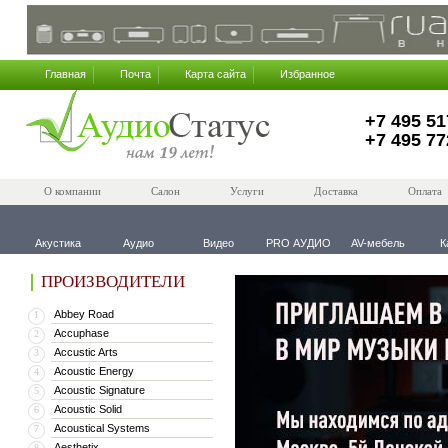
Главная
Почта
Карта сайта
Избранное
+7 495 51
+7 495 77
О компании
Салон
Услуги
Доставка
Оплата
Акустика
Аудио
Видео
PRO АУДИО
AV-мебель
К
ПРОИЗВОДИТЕЛИ
Abbey Road
1
Accuphase
2
Accustic Arts
3
Acoustic Energy
4
Acoustic Signature
5
Acoustic Solid
6
Acoustical Systems
7
Aesthetix
8