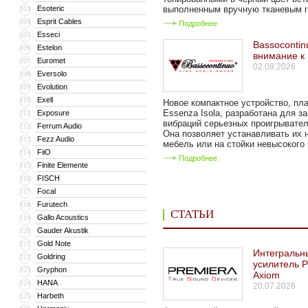
Esoteric
выполненным вручную тканевым гр
103
Esprit Cables
104
Подробнее
Esseci
105
Bassocontin
Estelon
106
внимание к
Euromet
107
02.08.2026
Eversolo
108
Evolution
109
Exell
110
Новое компактное устройство, п
Essenza Isola, разработана для з
Exposure
111
вибраций серьезных проигрывател
Ferrum Audio
112
Она позволяет устанавливать их 
Fezz Audio
113
мебель или на стойки невысокого к
FiiO
114
Подробнее
Finite Elemente
115
FISCH
116
Focal
117
Furutech
118
СТАТЬИ
Gallo Acoustics
119
Gauder Akustik
120
Gold Note
121
Интегральн
Goldring
122
усилитель P
Gryphon
123
Axiom
HANA
124
20.07.2026
Harbeth
125