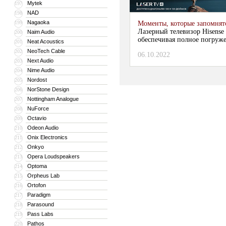
Mytek
197
NAD
198
Nagaoka
199
Моменты, которые запомнят
Лазерный телевизор Hisense
Naim Audio
200
обеспечивая полное погруж
Neat Acoustics
201
NeoTech Cable
202
06.10.2022
Next Audio
203
Nime Audio
204
Nordost
205
NorStone Design
206
Nottingham Analogue
207
NuForce
208
Octavio
209
Odeon Audio
210
Onix Electronics
211
Onkyo
212
Opera Loudspeakers
213
Optoma
214
Orpheus Lab
215
Ortofon
216
Paradigm
217
Parasound
218
Pass Labs
219
Pathos
220